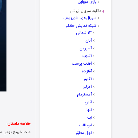
بازی موبایل
دانلود سریال ایرانی
سریال‌های تلویزیونی
شبکه نمایش خانگی
۱۳ شمالی
آبان
آسپرین
آشوب
آفتاب پرست
آقازاده
آکتور
آمرلی
آمستردام
ک
آنتن
آنها
ابله
خلاصه داستان:
ابوطالب
علت خروج بهمن مرد
اجل معلق