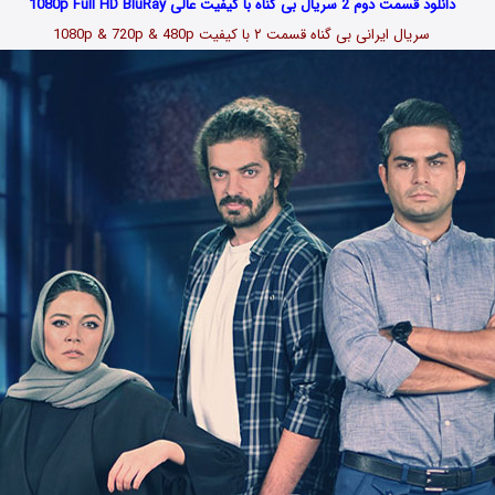
دانلود قسمت دوم 2 سریال بی گناه با کیفیت عالی 1080p Full HD BluRay
سریال ایرانی بی گناه قسمت
۲
با کیفیت 1080p & 720p & 480p