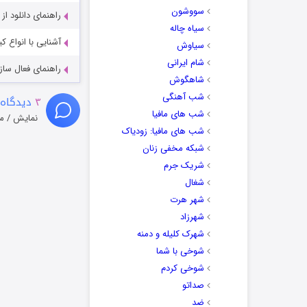
سووشون
راهنمای دانلود ا
سیاه چاله
آشنایی با انواع ک
سیاوش
شام ایرانی
راهنمای فعال سازی کیفیت R
شاهگوش
شب آهنگی
۳
دیدگاه 
شب های مافیا
نمایش / م
شب های مافیا: زودیاک
شبکه مخفی زنان
شریک جرم
شغال
شهر هرت
شهرزاد
شهرک کلیله و دمنه
شوخی با شما
شوخی کردم
صداتو
ضد