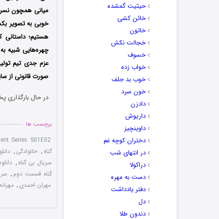
حیثیت گمشده
میانی همچون نسرین 
خائن کشی
خوبی به تصویر بک
خاتون
هستیم؛ داستانی ک
خجالت نکش
چهره‌هایی شبیه به
خسوف
عزم جدی تیم تول
خواب زده
صورت قانونی از سای
خوب بد جلف
خون سرد
در حال بارگذاری پخ
دادزن
داریوش
برچسب ها
داوینچیز
دختران کوچه غم
cent Series S01E02
گناه
,
خانوادگی
,
دانلو
در انتهای شب
سریال بی گناه
,
دانلو
دراکولا
گناه قسمت دوم
,
سری
دست به مهره
مهران احمدی
,
مهرانه
دفتر یادداشت
دل
دندون طلا