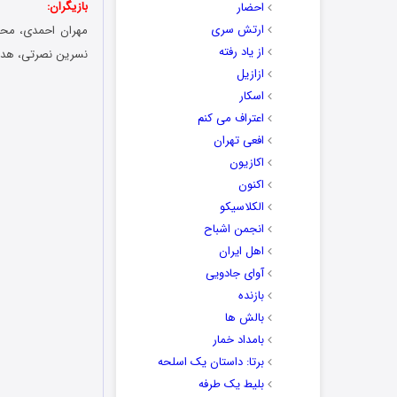
بازیگران:
احضار
ارتش سری
مهران احمدی، محسن
از یاد رفته
نسرین نصرتی، هدیه
ازازیل
اسکار
اعتراف می کنم
افعی تهران
اکازیون
اکنون
الکلاسیکو
انجمن اشباح
اهل ایران
آوای جادویی
بازنده
بالش ها
بامداد خمار
برتا: داستان یک اسلحه
بلیط یک‌‌ طرفه