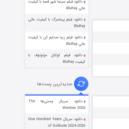
دانلود فیلم سینما شهر قصه با کیفیت
عالی BluRay
دانلود فیلم پیشمرگ با کیفیت عالی
BluRay
دانلود فیلم زیبا صدایم کن با کیفیت
جادوگری در مغولستان
عالی BluRay
۱۴ (زیرنویس)
قسمت
منتشر شد
دانلود فیلم کوکتل مولوتوف با
کیفیت BluRay
جدیدترین پست‌ها
دانلود سریال وستی‌ها The
Westies 2026
باب اسفنجی فصل ۱۷
دانلود سریال One Hundred Years
۶ (زیرنویس)
قسمت
منتشر شد
of Solitude 2024-2026