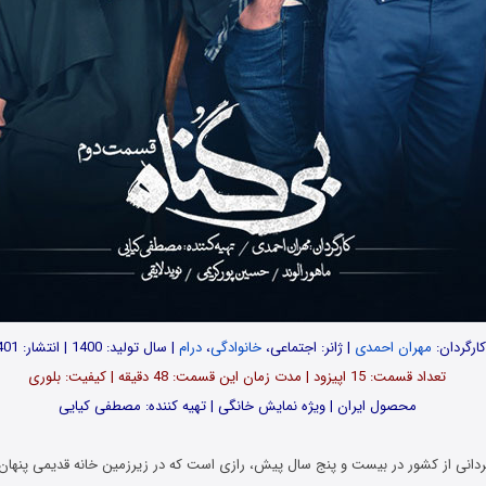
ارگردان:
مهران احمدی
| ژانر: اجتماعی،
خانوادگی
،
درام
| سال تولید: 1400 | انتشار: 1401
تعداد قسمت: 15 اپیزود | مدت زمان این قسمت: 48 دقیقه | کیفیت: بلوری
محصول ایران | ویژه نمایش خانگی | تهیه کننده: مصطفی کیایی
انی از کشور در بیست و پنج سال پیش، رازی است که در زیرزمین خانه قدیمی پنها