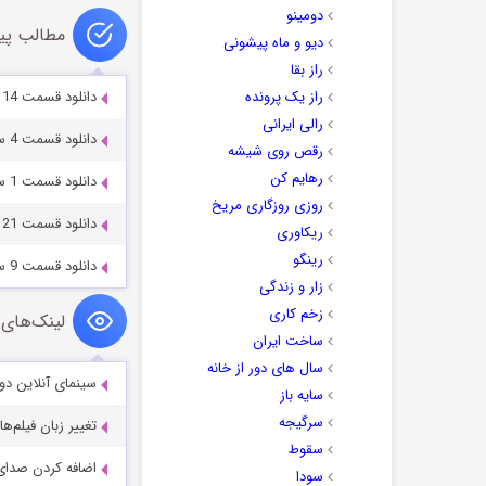
دومینو
مطالب پی
دیو و ماه پیشونی
راز بقا
راز یک پرونده
دانلود قسمت 14 سریال بی گناه Full HD
رالی ایرانی
دانلود قسمت 4 سریال بی گناه Full HD
رقص روی شیشه
رهایم کن
دانلود قسمت 1 سریال بی گناه Full HD
روزی روزگاری مریخ
دانلود قسمت 21 سریال بی گناه Full HD
ریکاوری
رینگو
دانلود قسمت 9 سریال بی گناه Full HD
زار و زندگی
زخم کاری
لینک‌های 
ساخت ایران
سال های دور از خانه
سینمای آنلاین دو
سایه باز
سرگیجه
تغییر زبان فیلم‌ها
سقوط
اضافه کردن صدای 
سودا