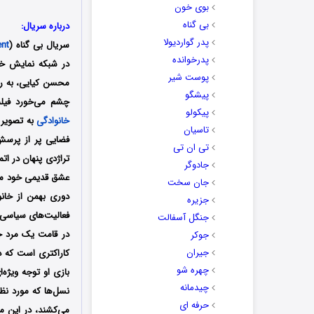
بوی خون
بی گناه
درباره سریال:
پدر گواردیولا
سریال بی گناه (
ent
پدرخوانده
در شبکه نمایش خانگی محصول سال 0
پوست شیر
محسن کیایی، به رشت
پیشگو
چشم می‌خورد فیلم
پیکولو
خانوادگی
به تصویر 
تاسیان
فضایی پر از پرسش
تی ان تی
تراژدی پنهان در ات
جادوگر
عشق قدیمی خود می‌گ
جان سخت
دوری بهمن از خانو
جزیره
فعالیت‌های سیاسی د
جنگل آسفالت
در قامت یک مرد جا
جوکر
جیران
کاراکتری است که د
چهره شو
بازی او توجه ویژه‌
چیدمانه
نسل‌ها که مورد نظ
حرفه ای
می‌کشند، در این م