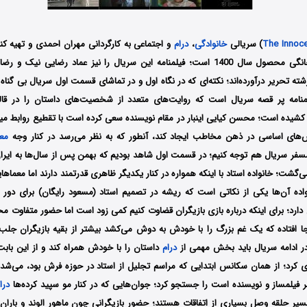
The Innoc
) سریالی
خانوادگی
،
درام
و اجتماعی به کارگردانی مهران احمدی و تهیه 
140 است؛ فیلمنامه این سریال را نیز
عماد رضایی نیک و رضا 
ه تحریر درآورده‌‌اند
؛ نکته‌ای که در نگاه اول و در تماشای قسمت اول سریال بی گناه
نامه پر قصه سریال است که روایت‌های متعدد از شخصیت‌های داستان را در ق
کشیده است؛ محسن کیایی اینبار در مقام نویسنده سعی کرده است با تقطیع روابط میا
‌های اساسی در ذهن مخاطب ایجاد کند، آنطور که به نظر می‌رسد در کنار وجه
مع
مسفر سریال هم توجه کنیم؛ در قسمت اول شاهد بودیم که بهمن پس از سال‌ها به ایران
شت؛ خانواده استاد با اینکه همواره در کنار یکدیگر ظاهری قدرتمند دارند اما معماه
اده آن‌ها یکی از نکاتی است که ریشه در تصمیم استاد (مسعود رایگان) برای دور 
ارد؛ برای اینکه درباره بازی بازیگران قضاوت کنیم کمی زود است اما حضور متفاوت مح
 افتاده که یک غم بزرگ را با خودش به دوش می‌کشد بیشتر از بقیه بازیگران جلب 
ر ادامه سریال باید بخش مهمی از
درام
داستان را با خودش همراه کند و از این بابت
ای کرد؛ از همان سکانس ابتدایی که مراسم تجلیل از استاد در حوزه فرش بود، می‌شد ن
ر فیلمساز و نویسنده است را جستجو کرد؛ جوان‌هایی که در کنار مو سپید کرده‌ها
درا
سیر حلقه وصل بسیاری از اتفاقات هستند؛ حضور بازیگرانی چون ماهور الوند و باران