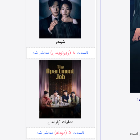
شوهر
۸ (زیرنویس)
قسمت
منتشر شد
عملیات آپارتمان
۵ (دوبله)
قسمت
منتشر شد
ن است…