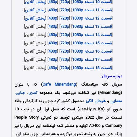
[
قسمت 10 نسخه 1080p
] [
720p
] [
480p
] [
پخش آنلاین
]
[
قسمت 11 نسخه 1080p
] [
720p
] [
480p
] [
پخش آنلاین
]
[
قسمت 12 نسخه 1080p
] [
720p
] [
480p
] [
پخش آنلاین
]
[
قسمت 13 نسخه 1080p
] [
720p
] [
480p
] [پخش آنلاین]
[
قسمت 14 نسخه 1080p
] [
720p
] [
480p
] [پخش آنلاین]
[
قسمت 15 نسخه 1080p
] [
720p
] [
480p
] [پخش آنلاین]
[
قسمت 16 نسخه 1080p
] [
720p
] [
480p
] [پخش آنلاین]
[
قسمت 17 نسخه 1080p
] [
720p
] [
480p
] [پخش آنلاین]
[
قسمت 18 نسخه 1080p
] [
720p
] [
480p
] [پخش آنلاین]
درباره سریال:
سریال کافه مینامدانگ (
Cafe Minamdang
) که با عنوان
(Minamdang) نیز شناخته می‌شود، یک مجموعه
کمدی
،
جنایی
،
معمایی
و
هیجان انگیز
محصول کشور کره جنوبی به کارگردانی
جائه
هیون کو (Jae-Hyun Ko)
است که فصل اول آن در قالب 18
قسمت در سال 2022 میلادی توسط دو کمپانی People Story
Company و AD406 تولید و منتشر شد؛ فیلمنامه این سریال را نیز
پارک های جین به رشته تحریر درآورده و هنرمندانی چون سئو این-