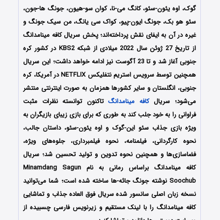
گوک، اوه یئون-سئو، کانگ می-نا، کوان سو-هیون، جونگ ها-جون،
سئو هو بک، جونگ ایون-پیو، کواک سی یانگ، من سیک جونگ و
غیره در آن به ایفای نقش پرداخته‌اند؛ پخش سریال کافه مینامدانگ
از تاریخ 27 ژوئن سال 2022 میلادی از شبکه‌‌ KBS2 در کشور کره
جنوبی آغاز شد و تا 23 آگوست نیز ادامه خواهد داشت؛ این سریال
همچنین توسط سرویس استریم نتفلیکس NETFLIX در آمریکا، کره
جنوبی، انگلستان و سایر کشورها همزمان به صورت اینترنتی منتشر
می‌شود؛ سریال
کافه مینامدانگ
تاکنون توانسته نظرات مثبت
فراوانی را به خود جلب کند به طوری که برای بازی زیبای بازیگران به
ویژه بازی جذاب سئو این-گوک و اوه یئون-سئو، داستان جالب،
نحوه کارگردانی، فیلمنامه، نحوه فیلمبرداری، جلوه‌های ویژه،
فضاسازی‌ها و همچنین نحوه تدوین و تولید تحسین شد؛ سریال
کافه مینامدانگ براساس رمانی به نام Minamdang Sagun
Soochub نوشته جونگ جائه-ها ‌ساخته شده است؛ شما می‌توانید
نسخه زبان اصلی سانسور شده سریال فوق العاده جذاب و تماشایی
کافه مینامدانگ را با لینک مستقیم و زیرنویس فارسی چسبیده از