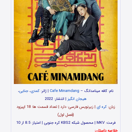
نام: کافه مینامدانگ –
Cafe Minamdang
| ژانر:
کمدی
،
جنایی
،
هیجان انگیز
| انتشار: 2022
زبان:
کره ای
| زیرنویس فارسی: دارد | تعداد قسمت‌‌ ها: 18 اپیزود
(فصل اول)
فرمت: MKV | محصول شبکه KBS2 کره جنوبی | امتیاز: 8.5 از 10
خلاصه داستان: