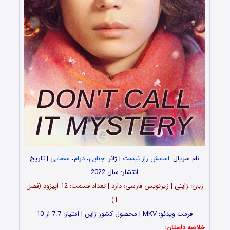
نام سریال:
اسمش راز نیست
| ژانر:
جنایی
،
درام
،
معمایی
| تاریخ
انتشار: سال 2022
زبان: ژاپنی | زیرنویس فارسی: دارد | تعداد قسمت‌‌‌: 12 اپیزود (فصل
1)
فرمت ویدئو: MKV | محصول کشور ژاپن | امتیاز: 7.7 از 10
خلاصه داستان: