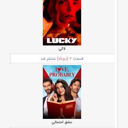
لاکی
۲ (دوبله)
قسمت
منتشر شد
عشق احتمالی