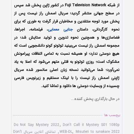
از شبکه Fuji Television Network در کشور ژاپن پخش شد سپس
در سطح جهانی منتشر گردید؛ سریال اسمش راز نیست پس از
پخش مورد توجه منتقدین و مخاطبان قرار گرفت به طوری که برای
نحوه کارگردانی، داستان
جنایی
معمایی
، فیلمنامه، اجراها،
فضاسازی‌ها و همچنین نحوه تدوین و تولید ستایش شد؛ در
مجموعه اسمش راز نیست می‌بینید توتونو کونو دانشجویی است که
هیچ دوستی ندارد؛ او همیشه نسبت به تمامی اتفاقات پیرامونش
مشکوک است؛ روزی توتونو به قتلی متهم می‌شود که اصلا به یاد
نمی‌آورد؛ شما می‌توانید نسخه زبان اصلی سانسور شده سریال
ژاپنی اسمش راز نیست را با لینک مستقیم و زیرنویس فارسی
چسبیده از وبسایت دوستی ها دانلود و تماشا کنید.
در حال بارگذاری پخش کننده...
برچسب ها
Do Not Say Mystery 2022
,
Don't Call it Mystery S01 1080p
Misuteri to iunakare 2022
,
WEB-DL
,
تماشای آنلاین سریال Don't