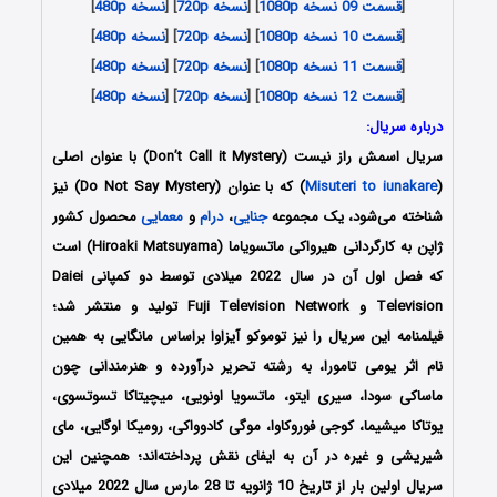
[
قسمت 09 نسخه 1080p
] [
نسخه 720p
] [
نسخه 480p
]
[
قسمت 10 نسخه 1080p
] [
نسخه 720p
] [
نسخه 480p
]
[
قسمت 11 نسخه 1080p
] [
نسخه 720p
] [
نسخه 480p
]
[
قسمت 12 نسخه 1080p
] [
نسخه 720p
] [
نسخه 480p
]
درباره سریال:
سریال اسمش راز نیست (Don’t Call it Mystery) با عنوان اصلی
(
Misuteri to iunakare
) که با عنوان (Do Not Say Mystery) نیز
شناخته می‌شود، یک مجموعه
جنایی
،
درام
و
معمایی
محصول کشور
ژاپن به کارگردانی هیرواکی ماتسویاما (Hiroaki Matsuyama) است
که فصل اول آن در سال 2022 میلادی توسط دو کمپانی Daiei
Television و Fuji Television Network تولید و منتشر شد؛
فیلمنامه این سریال را نیز توموکو آیزاوا براساس مانگایی به همین
نام اثر یومی تامورا، به رشته تحریر درآورده و هنرمندانی چون
ماساکی سودا، سیری ایتو، ماتسویا اونویی، میچیتاکا تسوتسوی،
یوتاکا میشیما، کوجی فوروکاوا، موگی کادوواکی، رومیکا اوگایی، مای
شیریشی و غیره در آن به ایفای نقش پرداخته‌اند؛ همچنین این
سریال اولین بار از تاریخ 10 ژانویه تا 28 مارس سال 2022 میلادی