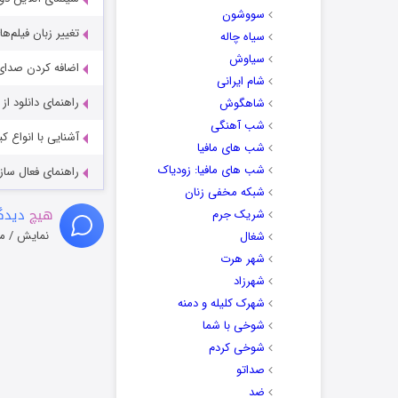
سووشون
تغییر زبان فیلم‌ها
سیاه چاله
سیاوش
اضافه کردن صدای 
شام ایرانی
راهنمای دانلود ا
شاهگوش
شب آهنگی
آشنایی با انواع ک
شب های مافیا
شب های مافیا: زودیاک
راهنمای فعال سازی کیفیت R
شبکه مخفی زنان
هیچ
دیدگا
شریک جرم
نمایش / م
شغال
شهر هرت
شهرزاد
شهرک کلیله و دمنه
شوخی با شما
شوخی کردم
صداتو
ضد