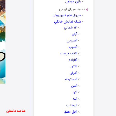
بازی موبایل
دانلود سریال ایرانی
سریال‌های تلویزیونی
شبکه نمایش خانگی
۱۳ شمالی
آبان
آسپرین
آشوب
آفتاب پرست
آقازاده
آکتور
آمرلی
آمستردام
آنتن
آنها
ابله
ابوطالب
خلاصه داستان:
اجل معلق