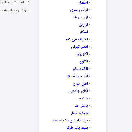
در انیمیشن
خلبان
احضار
ارتش سری
سرنشین برای به دس
از یاد رفته
ازازیل
اسکار
اعتراف می کنم
افعی تهران
اکازیون
اکنون
الکلاسیکو
انجمن اشباح
اهل ایران
آوای جادویی
بازنده
بالش ها
بامداد خمار
برتا: داستان یک اسلحه
بلیط یک‌‌ طرفه