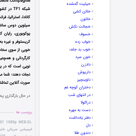
حیثیت گمشده
خائن کشی
کانادا، استرالیا، ف
خاتون
سیلوین دوس سانتو
خجالت نکش
یوکوبوری، رایان ک
خسوف
خواب زده
کریستوفر و غیره به
خوب بد جلف
خوبی از سوی مخاطب
خون سرد
کارگردانی و همچنی
دادزن
نویی است که در یک
داریوش
نجات دهند؛ شما می‌
داوینچیز
صورت آنلاین تماشا 
دختران کوچه غم
در انتهای شب
در حال بارگذاری پخ
دراکولا
دست به مهره
برچسب ها
دفتر یادداشت
S01 1080p WEB-DL
دل
انیمیشن سریالی خلبا
دندون طلا