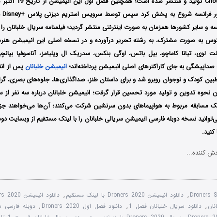
شبکه‌
رانسه و سایر کشورها همزمان به صورت اینترنتی منتشر گردید؛ فیلمنامه سریال خلبانان را 
س به صورت مشترک، به رشته تحریر درآورده و در نسخه اصلی این انیمیشن هنر
لت لوی، تیانا کاماچو، بیل باتس، اوگی بنکس، سدریک ال ویلیامز، آناسوفیا بیان
 صداپیشگی به جای کاراکترهای اصلی انیمیشن پرداخته‌اند؛
انیمیشن خلبانان
پس از انتش
ین کودک و نوجوان روبرو شد و برای داستان طنز، صداگذاری‌ها، جلوه‌های بصری، گراف
ن نحوه تدوین و تولید مورد تحسین قرار گرفت؛ انیمیشن خلبانان درباره سه نفر از س
 مسابقه مربوط به هواپیماهای بدون سرنشین شرکت می‌کنند؛ آن‌ها می‌خواهند جزیر
توانید نسخه دوبله فارسی انیمیشن سریالی خلبانان را با لینک مستقیم از وبسایت دوست
کنید.
ش کننده...
Droners 
,
دانلود انیمیشن Droners 2020 با لینک مستقیم
,
دانلود انیمیشن Droners 2020 خلبانان
نان
,
دانلود سریال خلبانان فصل 1
,
دانلود فصل اول Droners 2020
,
دوبله فارسی سریال 020