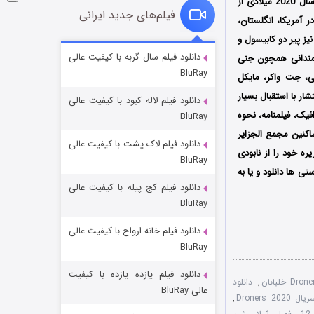
Chouette Compagnie تولید و منتشر شده است؛ همچنین فصل اول این انیمیشن از تاریخ 19 اکتبر سال 2020 میلادی از
فیلم‌های جدید ایرانی
 TF1 در کشور فرانسه شروع به پخش کرد سپس توسط سرویس استریم دیزنی پلاس +Disney در آمریکا، انگلستان،
نیز پیر دو کابیسول و
شوگر فصل ۲
دانلود فیلم سال گربه با کیفیت عالی
مندانی همچون جنی
BluRay
۷ (زیرنویس)
قسمت
منتشر شد
چی، جت واکر، مایکل
ار با استقبال بسیار
دانلود فیلم لاله کبود با کیفیت عالی
یک، فیلمنامه، نحوه
BluRay
اکنین مجمع الجزایر
دانلود فیلم لاک پشت با کیفیت عالی
ه خود را از نابودی
BluRay
ی ها دانلود و یا به
دانلود فیلم کج‌ پیله با کیفیت عالی
BluRay
دانلود فیلم خانه ارواح با کیفیت عالی
خاندان اژدها فصل ۳
BluRay
۶ (زیرنویس)
قسمت
منتشر شد
دانلود فیلم یازده یازده با کیفیت
,
دانلود
عالی BluRay
Droners 2
,