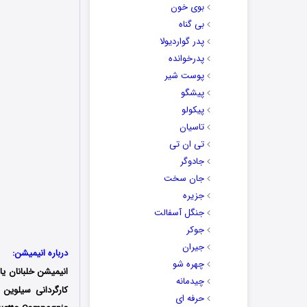
بوی خون
بی گناه
پدر گواردیولا
پدرخوانده
پوست شیر
پیشگو
پیکولو
تاسیان
تی ان تی
جادوگر
جان سخت
جزیره
جنگل آسفالت
جوکر
جیران
درباره انیمیشن:
چهره شو
انیمیشن
خلبانان یا
چیدمانه
حرفه ای