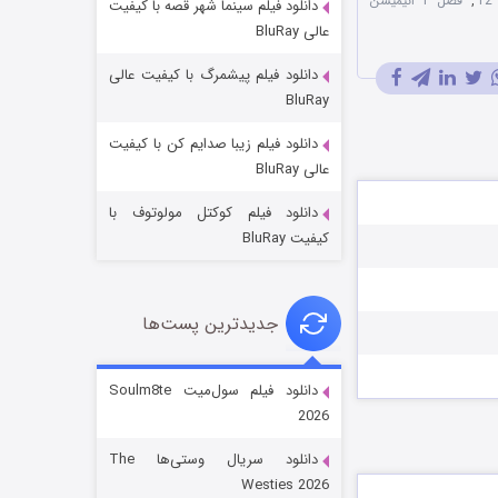
,
فصل 1 انیمیشن
دانلود فیلم سینما شهر قصه با کیفیت
عالی BluRay
دانلود فیلم پیشمرگ با کیفیت عالی
BluRay
دانلود فیلم زیبا صدایم کن با کیفیت
جادوگری در مغولستان
عالی BluRay
۱۴ (زیرنویس)
قسمت
منتشر شد
دانلود فیلم کوکتل مولوتوف با
کیفیت BluRay
جدیدترین پست‌ها
دانلود فیلم سول‌میت Soulm8te
2026
باب اسفنجی فصل ۱۷
دانلود سریال وستی‌ها The
۶ (زیرنویس)
قسمت
منتشر شد
Westies 2026