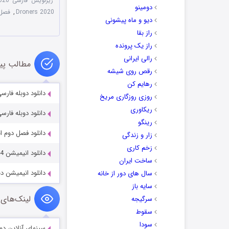
زیرنویس فارسی Droners 2020
دومینو
Droners 2020
,
فصل 
دیو و ماه پیشونی
راز بقا
راز یک پرونده
رالی ایرانی
مطالب پی
رقص روی شیشه
رهایم کن
دانلود دوبله فارسی انیمیشن ights 2011
روزی روزگاری مریخ
ریکاوری
دانلود دوبله فارسی انیمیشن Wild 2011
رینگو
دانلود فصل دوم انیمیشن acers Season 2 2020
زار و زندگی
زخم کاری
دانلود انیمیشن The Incredible Mr. Limpet 1964
ساخت ایران
دانلود انیمیشن دنیای عجیب 
سال های دور از خانه
سایه باز
لینک‌های 
سرگیجه
سقوط
سودا
سینمای آنلاین دو