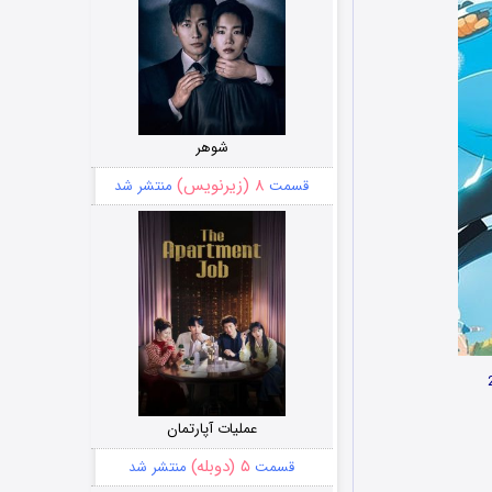
شوهر
۸ (زیرنویس)
قسمت
منتشر شد
عملیات آپارتمان
۵ (دوبله)
قسمت
منتشر شد