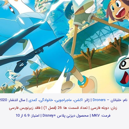
نام:
خلبانان
–
Droners
| ژانر:
اکشن
،
ماجراجویی
،
خانوادگی
،
کمدی
| سال انتشار: 2020
زبان: دوبله فارسی | تعداد قسمت‌‌ ها: 26 (فصل 1) | فاقد زیرنویس فارسی
فرمت: MKV | محصول دیزنی پلاس +Disney | امتیاز: 6.9 از 10