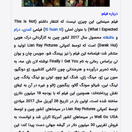
درباره فیلم:
فیلم سینمایی این چیزی نیست که انتظار داشتم (This Is Not
What I Expected) با عنوان اصلی (
Xi huan ni
) فیلمی
کمدی
،
درام
و
عاشقانه
محصول سال 2017 کشور چین به کارگردانی درک هویی
(Derek Hui) است که توسط کمپانی Lian Ray Pictures تولید و
منتشر شد؛ فیلمنامه این فیلم را نیز ییمنگ شو، جویس چان و یوان
لی براساس رمانی به نام Finally I Get You نوشته لان بای سه، به
رشته تحریر درآورده و هنرمندانی چون تاکشی کانشیرو، ژو دونگیو،
سون یی ژو، مینگ زای، شنگ کیو چوو، تونی یو نینگ یانگ، چی
لینگ لین، شیائو سونگ گائو، ینگجون ژائو و غیره در آن به ایفای
نقش پرداخته‌اند؛ همچنین این فیلم که با بودجه 18 میلیون دلاری
ساخته شده است، اولین بار در تاریخ 28 آوریل سال 2017 میلادی
توسط کمپانی Lian Ray Pictures در سینماهای کشور چین و توسط
Well Go USA در سینماهای کشور آمریکا اکران شد و توانست به
فروش تقریبی 30 میلیون دلار در گیشه جهانی دست پیدا کند؛ این