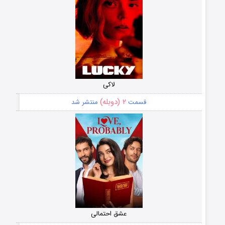
لاکی
۲ (دوبله)
قسمت
منتشر شد
عشق احتمالی