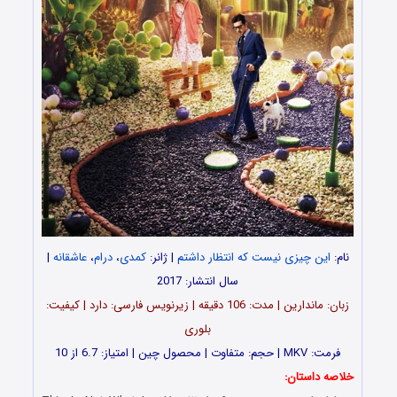
نام:
این چیزی نیست که انتظار داشتم
| ژانر:
کمدی
،
درام
،
عاشقانه
|
سال انتشار: 2017
زبان: ماندارین | مدت‌: 106 دقیقه | زیرنویس فارسی: دارد | کیفیت:
بلوری
فرمت: MKV | حجم: متفاوت | محصول چین | امتیاز: 6.7 از 10
خلاصه داستان: