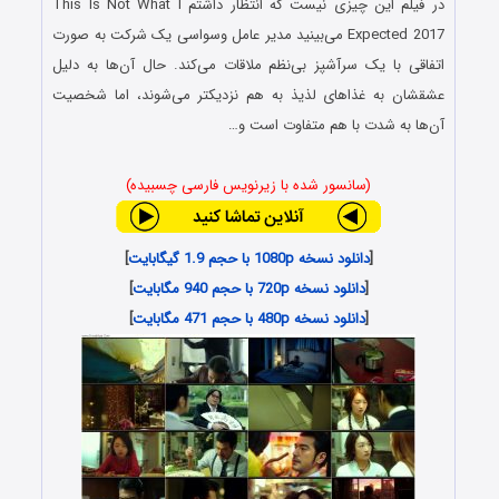
در فیلم این چیزی نیست که انتظار داشتم This Is Not What I
Expected 2017 می‌بینید مدیر عامل وسواسی یک شرکت به صورت
اتفاقی با یک سرآشپز بی‌نظم ملاقات می‌کند. حال آن‌ها به دلیل
عشقشان به غذاهای لذیذ به هم نزدیکتر می‌شوند، اما شخصیت
آن‌ها به شدت با هم متفاوت است و…
(سانسور شده با زیرنویس فارسی چسبیده)
[
دانلود نسخه 1080p با حجم 1.9 گیگابایت
]
[
دانلود نسخه 720p با حجم 940 مگابایت
]
[
دانلود نسخه 480p با حجم 471 مگابایت
]