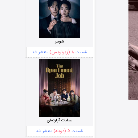
شوهر
۸ (زیرنویس)
قسمت
منتشر شد
عملیات آپارتمان
۵ (دوبله)
قسمت
منتشر شد