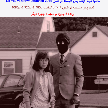
دانلود فیلم کوتاه پس دلبسته تر شدی So You’ve Grown Attached 2014
فیلم پس دلبسته تر شدی ۲۰۱۴ با کیفیت 1080p & 720p & 480p
برنده 5 جایزه و نامزد 1 جایزه دیگر