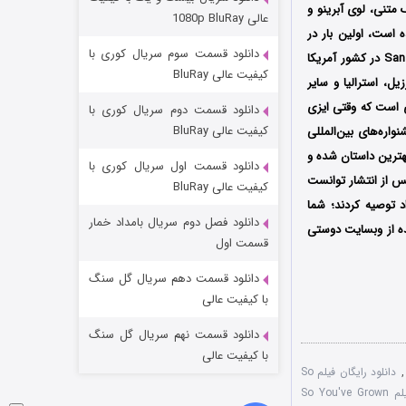
مردگان متحرک: شهر مرده ۳
تنی،‌ لوی آبرینو و
عالی 1080p BluRay
است، اولین بار در
۲ (زیرنویس)
قسمت
منتشر شد
دانلود قسمت سوم سریال کوری با
تاریخ 26 آوریل سال 2014 میلادی در جشنواره بین‌المللی فیلم San Francisco International Film Festival در کشور آمریکا
کیفیت عالی BluRay
یل، استرالیا و سایر
ی است که وقتی ایزی
دانلود قسمت دوم سریال کوری با
کیفیت عالی BluRay
اره‌های بین‌المللی
نی و بهترین داستان شده و
دانلود قسمت اول سریال کوری با
ته تر شدی پس از انتشار توانست
کیفیت عالی BluRay
د توصیه کردند؛ شما
دانلود فصل دوم سریال بامداد خمار
ده از وبسایت دوستی
شکست استوارت در نجات جهان
قسمت اول
۷ (زیرنویس)
قسمت
منتشر شد
دانلود قسمت دهم سریال گل سنگ
با کیفیت عالی
دانلود قسمت نهم سریال گل سنگ
با کیفیت عالی
,
دانلود رایگان فیلم So
دوبله فارسی فیلم So You've Grown