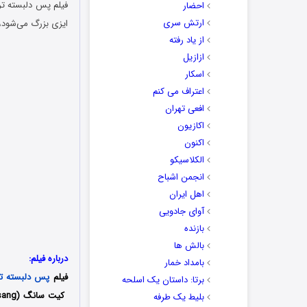
احضار
ارتش سری
ایزی بزرگ می‌شود،
از یاد رفته
ازازیل
اسکار
اعتراف می کنم
افعی تهران
اکازیون
اکنون
الکلاسیکو
انجمن اشباح
اهل ایران
آوای جادویی
بازنده
بالش ها
درباره فیلم:
بامداد خمار
فیلم
پس دلبسته ت
برتا: داستان یک اسلحه
بلیط یک‌‌ طرفه