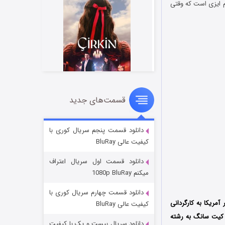
یالی دختری به نام ایزی است که وقتی
قسمت‌های جدید
سریال زشت
۲ (زیرنویس)
قسمت
منتشر شد
دانلود قسمت پنجم سریال کوری با
کیفیت عالی BluRay
دانلود قسمت اول سریال اعتراف
میکنم 1080p BluRay
دانلود قسمت چهارم سریال کوری با
ریکا به کارگردانی
کیفیت عالی BluRay
ن فیلم را نیز کیت سانگ به رشته
دانلود سریال بیست و یک با کیفیت