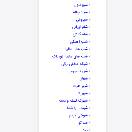
سووشون
سیاه چاله
سیاوش
شام ایرانی
شاهگوش
شب آهنگی
شب های مافیا
شب های مافیا: زودیاک
شبکه مخفی زنان
شریک جرم
شغال
شهر هرت
شهرزاد
شهرک کلیله و دمنه
شوخی با شما
شوخی کردم
صداتو
ضد