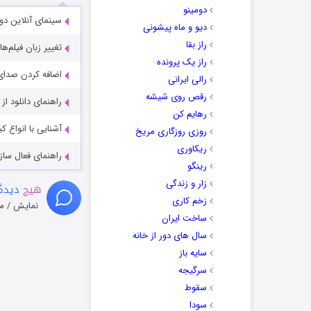
دومینو
سینمای آنلاین دو
دیو و ماه پیشونی
راز بقا
تغییر زبان فیلم‌ها
راز یک پرونده
اضافه کردن صدای 
رالی ایرانی
رقص روی شیشه
راهنمای دانلود ا
رهایم کن
آشنایی با انواع ک
روزی روزگاری مریخ
ریکاوری
راهنمای فعال سازی کیفیت R
رینگو
زار و زندگی
هیچ
دیدگا
زخم کاری
نمایش / م
ساخت ایران
سال های دور از خانه
سایه باز
سرگیجه
سقوط
سودا