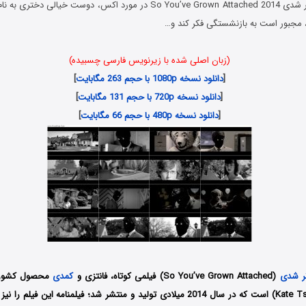
فیلم پس دلبسته تر شدی So You’ve Grown Attached 2014 در مورد اکس، دوست خ
 مجبور است به بازنشستگی فکر کند و…
(زبان اصلی شده با زیرنویس فارسی چسبیده)
[
دانلود نسخه 1080p با حجم 263 مگابایت
]
[
دانلود نسخه 720p با حجم 131 مگابایت
]
[
دانلود نسخه 480p با حجم 66 مگابایت
]
ر شدی
(So You’ve Grown Attached) فیلمی کوتاه، فانتزی و
کمدی
محصول کشور آم
کیت سانگ (Kate Tsang) است که در سال 2014 میلادی تولید و منتشر شد؛ فیلمنامه ای