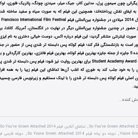
ازیگرانی چون سیمون پرل، مدلین کانر، جیک میلر، سیندی چونگ، پاتریک فلوری، لوک م
ه ایفای نقش پرداخته‌اند؛ همچنین این فیلم که به صورت سیاه و سفید ساخته شده 
ضور در چندین جشنواره بین‌المللی دیگر در نهایت در انگلستان، آمریکا، کانادا، برز
صورت اینترنتی منتشر گردید؛ این فیلم درباره اکس، دوست خیالی دختری به نام ایز
ر است به بازنشستگی فکر کند؛ فیلم کوتاه پس دلبسته تر شدی پس از حضور در جشنو
متعدد موفق شد برنده 5 جایزه از جمله جایزه بهترین فیلم کوتاه، بهترین فیلم فانتزی، بهترین کارگردا
نامزد دریافت جایزه Student Academy Award برای بهترین روایت نیز شود؛ فیلم پس دلبس
را به خود جلب کند به طوری که اغلب آن‌ها تماشای این فیلم زیبا را به همه افرا
ان اصلی فیلم کوتاه پس دلبسته تر شدی را با لینک مستقیم و زیرنویس فارسی چسبی
ید.
ش کننده...
So You've Grown Attached 
,
تماشای آنلاین فیلم So You've Grown Attached 2014
Youve Gr
,
دوبله دو زبانه فیلم So Youve Grown Attached 2014
,