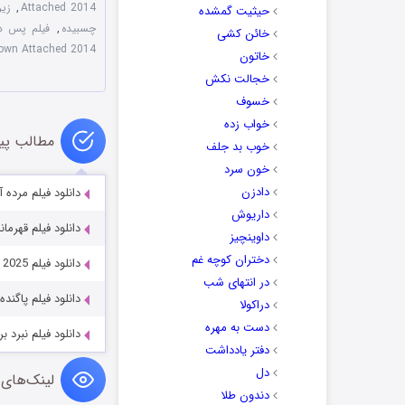
Attached 2014
,
زیرنویس
حیثیت گمشده
چسبیده
,
فیلم پس دلبسته ت
خائن کشی
own Attached 2014
خاتون
خجالت نکش
خسوف
خواب زده
مطالب پی
خوب بد جلف
خون سرد
دادزن
دانلود فیلم مرده آزاد یا زنده 022
داریوش
دانلود فیلم قهرمانان و ترسوها 
داوینچیز
دختران کوچه غم
دانلود فیلم Stigmatized Properties: Possession 2025
در انتهای شب
دانلود فیلم پاگنده و خانواده برت
دراکولا
دست به مهره
دانلود فیلم نبرد برفراز بریتانیا 3
دفتر یادداشت
دل
لینک‌های 
دندون طلا