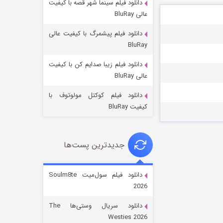
دانلود فیلم سینما شهر قصه با کیفیت
عالی BluRay
دانلود فیلم پیشمرگ با کیفیت عالی
BluRay
دانلود فیلم زیبا صدایم کن با کیفیت
جادوگری در مغولستان
عالی BluRay
۱۴ (زیرنویس)
قسمت
منتشر شد
دانلود فیلم کوکتل مولوتوف با
کیفیت BluRay
جدیدترین پست‌ها
دانلود فیلم سول‌میت Soulm8te
2026
باب اسفنجی فصل ۱۷
دانلود سریال وستی‌ها The
۶ (زیرنویس)
قسمت
منتشر شد
Westies 2026