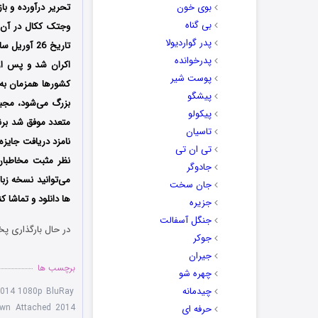
بوی خون
تحریر درآورده و ب
بی گناه
وجتک ککال در آن ب
پدر گواردیولا
پدرخوانده
اکران شد و پس از ح
پوست شیر
کشورها همزمان به 
پیشگو
بزرگ می‌شود، مجبو
پیکولو
تاسیان
تی ان تی
نظر مثبت مخاطبان 
جادوگر
می‌توانید نسخه زب
جان سخت
ها دانلود و تماشا کن
جزیره
جنگل آسفالت
در حال بارگذاری پخ
جوکر
جیران
برچسب ها
چهره شو
چیدمانه
2014 1080p BluRay
own Attached 2014
حرفه ای