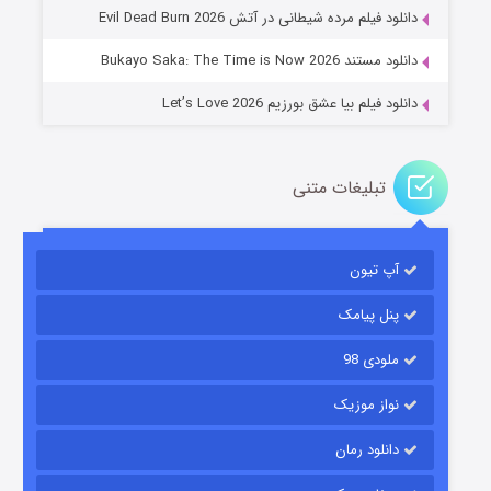
۱۴ (زیرنویس)
قسمت
منتشر شد
دانلود فیلم مرده شیطانی در آتش Evil Dead Burn 2026
دانلود مستند Bukayo Saka: The Time is Now 2026
دانلود فیلم بیا عشق بورزیم Let’s Love 2026
تبلیغات متنی
باب اسفنجی فصل ۱۷
آپ تیون
۶ (زیرنویس)
قسمت
منتشر شد
پنل پیامک
ملودی 98
نواز موزیک
دانلود رمان