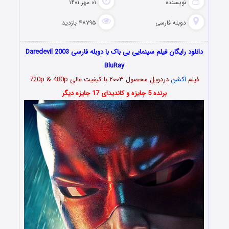
نویسنده
۰۱ مهر ۱۴۰۱
دوبله فارسی
۴۸۷۹۵ بازدید
دانلود رایگان فیلم سینمایی بی باک با دوبله فارسی Daredevil 2003
BluRay
فیلم
اکشن
دردویل محصول ۲۰۰۳ با کیفیت عالی 720p & 480p
برنده 5 جایزه و کاندیدای 17 جایزه دیگر