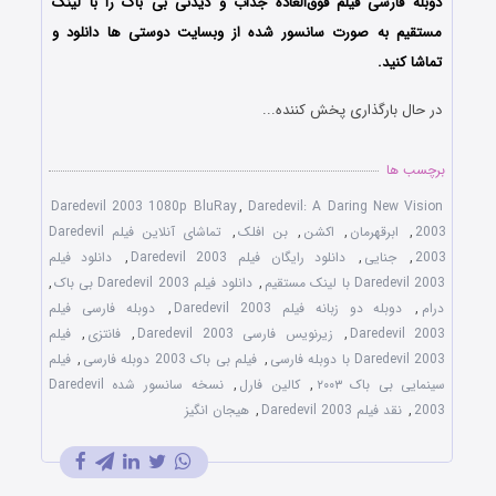
دوبله فارسی فیلم فوق‌العاده جذاب و دیدنی بی باک را با لینک
مستقیم به صورت سانسور شده از وبسایت دوستی ها دانلود و
تماشا کنید.
در حال بارگذاری پخش کننده...
برچسب ها
Daredevil 2003 1080p BluRay
,
Daredevil: A Daring New Vision
2003
,
ابرقهرمان
,
اکشن
,
بن افلک
,
تماشای آنلاین فیلم Daredevil
2003
,
جنایی
,
دانلود رایگان فیلم Daredevil 2003
,
دانلود فیلم
Daredevil 2003 با لینک مستقیم
,
دانلود فیلم Daredevil 2003 بی باک
,
درام
,
دوبله دو زبانه فیلم Daredevil 2003
,
دوبله فارسی فیلم
Daredevil 2003
,
زیرنویس فارسی Daredevil 2003
,
فانتزی
,
فیلم
Daredevil 2003 با دوبله فارسی
,
فیلم بی باک 2003 دوبله فارسی
,
فیلم
سینمایی بی باک ۲۰۰۳
,
کالین فارل
,
نسخه سانسور شده Daredevil
2003
,
نقد فیلم Daredevil 2003
,
هیجان انگیز