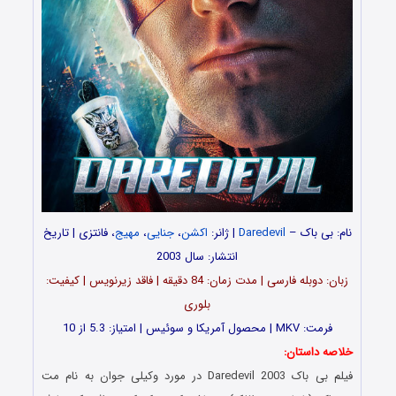
نام: بی باک –
Daredevil
| ژانر:
اکشن
،
جنایی
،
مهیج
، فانتزی | تاریخ
انتشار: سال 2003
زبان: دوبله فارسی | مدت زمان: 84 دقیقه | فاقد زیرنویس | کیفیت:
بلوری
فرمت: MKV | محصول آمریکا و سوئیس | امتیاز: 5.3 از 10
خلاصه داستان:
فیلم بی باک Daredevil 2003 در مورد وکیلی جوان به نام مت