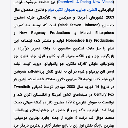
(
Daredevil: A Daring New Vision
) نیز شناخته می‌شود، فیلمی
ابرقهرمانی،
اکشن
،
جنایی
،
هیجان انگیز
،
درام
و فانتزی محصول سال
2003 کشورهای آمریکا و سوئیس به کارگردانی مارک استیون
جانسون (Mark Steven Johnson) است که توسط سه کمپانی
Marvel Enterprises و New Regency Productions و
Horseshoe Bay Productions تولید و منتشر شد؛ فیلمنامه این
فیلم را نیز مارک استیون جانسون به رشته تحریر درآورده و
بازیگرانی چون بن افلک، جنیفر گارنر، کالین فارل، جان فاورو، جو
پانتولیانو، مایکل کلارک دانکن، جو پانتولیانو، دیوید کیت، لیلند
ارسر، الن پومپئو و غیره در آن به ایفای نقش پرداخته‌اند؛ همچنین
این فیلم که با بودجه 78 میلیون دلاری ساخته شده است، اولین بار
در تاریخ 14 فوریه سال 2003 میلادی توسط کمپانی Twentieth
Century Fox در سینماهای کشور آمریکا و انگلستان اکران شد و
توانست به فروش تقریبی 179.2 میلیون دلار در گیشه جهانی دست
پیدا کند؛ فیلم بی باک پس از حضور در جشنواره‌های بین‌المللی
متعدد موفق شد برنده 5 جایزه از جمله جایزه بهترین موسیقی،
بهترین بازیگر نقش اول زن با بازی جنیفر گارنر و بدترین بازیگر مرد