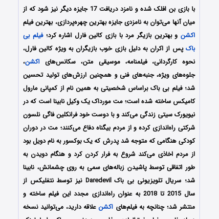
با بازی بن افلک شده و نامزد دریافت 17 جایزه دیگر نیز شود که از
میان آن‎ها می‌توان به نامزدی جایزه بهترین چهره‌پردازی، بهترین فیلم
اکشن
و بهترین بازیگر مرد با بازی کالین فارل اشاره کرد؛
فیلم بی
باک
پس از اکران به دلیل بازی خوب بازیگران به ویژه کالین فارل،
نحوه کارگردانی، فیلمنامه، موسیقی متن، سکانس‌های
اکشن
،
جلوه‌های ویژه، جنبه‌های فنی و همچنین ارزش‌های تولید تحسین
شد؛ فیلم بی باک براساس شخصیتی به همین نام از کمپانی مارول
کامیکس ساخته شده است؛ مت مورداک یک وکیل نابینا است که در
نیویورک سیتی زندگی می‌کند و با دوست خود فرانکلین فاگی نلسون
شرکتی راه‌اندازی کرده‌ و از مردم بیگناه دفاع می‌کنند؛ مت در دوران
کودکی هنگامی که متوجه شد پدرش که یک بوکسور به نام دویل بود
از مردم اخاذی می‌کند شروع به فرار کردن کرد و هنگام دویدن به
طور اتفاقی توسط پاشیدن زباله‌های سمی به روی چشمانش، نابینا
شد؛ سریال تلویزیونی بی باک Daredevil نیز توسط نتفلیکس از
سال 2015 تا 2018 به عنوان راه‌اندازی مجدد این فیلم ساخته و
منتشر شد؛ چنانچه به فیلم‌های
اکشن
علاقه دارید، می‌توانید نسخه