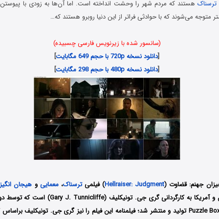
ترسناک
هستند که مردم شهر را وحشت انداخته است. اما آن‌ها به زودی با پیوستن 
ر متوجه می‌شوند که با حوادثی فراتر از این دنیا روبرو هستند که…
(سانسور شده با زیرنویس فارسی چسبیده)
[
دانلود نسخه 720p با حجم 649 مگابایت
]
[
دانلود نسخه 480p با حجم 298 مگابایت
]
خیزان جهنم: قضاوت (
Hellraiser: Judgment
) فیلمی
ترسناک
،
معمایی
و
هیجان انگیز
Films و Puzzle Box Pictures تولید و منتشر شد؛ فیلمنامه این فیلم را نیز گری جی. تونیکلیف ب