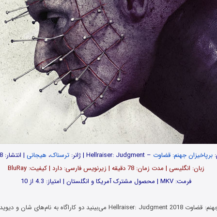
:
برپاخیزان جهنم: قضاوت
– Hellraiser: Judgment | ژانر:
ترسناک
،
هیجانی
| انتشار: 2018
زبان: انگلیسی | مدت‌‌ زمان: 78 دقیقه | زیرنویس فارسی: دارد | کیفیت: BluRay
فرمت: MKV | محصول مشترک آمریکا و انگلستان | امتیاز: 4.3 از 10
در فیلم برپاخیزان جهنم: قضاوت Hellraiser: Judgment 2018 می‌بینید دو کاراگاه به 