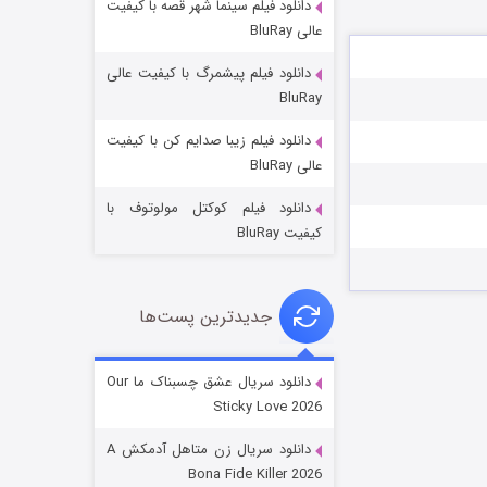
دانلود فیلم سینما شهر قصه با کیفیت
عالی BluRay
دانلود فیلم پیشمرگ با کیفیت عالی
BluRay
دانلود فیلم زیبا صدایم کن با کیفیت
عملیات آپارتمان
عالی BluRay
۲ (زیرنویس)
قسمت
منتشر شد
دانلود فیلم کوکتل مولوتوف با
کیفیت BluRay
جدیدترین پست‌ها
دانلود سریال عشق چسبناک ما Our
Sticky Love 2026
مردگان متحرک: شهر مرده ۳
دانلود سریال زن متاهل آدمکش A
۲ (زیرنویس)
قسمت
منتشر شد
Bona Fide Killer 2026