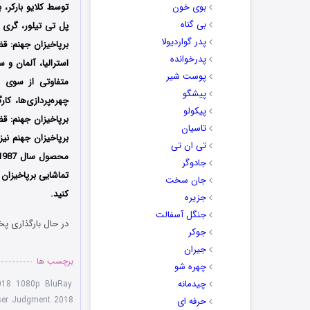
بوی خون
توسط کلایو بارکر،
بی گناه
پل تی تیلور، گری 
پدر گواردیولا
برپاخیزان جهنم: ق
پدرخوانده
استرالیا، آلمان و
پوست شیر
متفاوتی از سوی م
پیشگو
چهره‌پردازی‌ها، ک
پیکولو
برپاخیزان جهنم: 
تاسیان
برپاخیزان جهنم نیز
تی ان تی
جادوگر
تماشایی برپاخیزان 
جان سخت
کنید.
جزیره
جنگل آسفالت
در حال بارگذاری پخ
جوکر
جیران
برچسب ها
چهره شو
چیدمانه
2018 1080p BluRay
iser Judgment 2018
حرفه ای