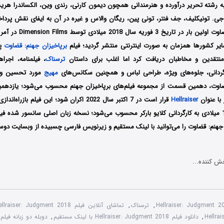
 به رشته تحریر درآورده و هنرمندانی همچون دیمون کارنی، رندی وین، الکساندرا ه
جی. تونیکلیف، جف فنتر، تونی پین، ریگان والاس و غیره در آن به ایفای نقش پرداخت
ضاوت اولین
بار در تاریخ 3 فوریه سا
 سایر کشورها همزمان به صورت اینترنتی منتشر گردید؛ فیلم
برپاخیزان جهنم: قضاوت
پس
نتقدین و مخاطبان دریافت کرد اما اغلب برای داستان
ترسناک
، فیلمنامه، اجراه
ارگردانی، جلوه‌های ویژه، طراحی لباس و همچنین سکانس‌های
مهیج
مورد تحسین و 
قضاوت، دهمین قسمت از مجموعه فیلم‌های برپاخیزان جهنم محسوب می‌شود؛ یازدهمی
 با عنوان
Hellraiser
قرار است در 7 اکتبر سال 2022 اکران شود؛ این فیلم ب
محصول سال 1987 میلادی به کارگردانی کلایو بارکر محسوب می‌شود؛ نسخه زبان اصلی سانسور شده ف
جهنم: قضاوت را می‌توانید با لینک مستقیم و زیرنویس فارسی چسبیده از وبسایت دوستی
ش کننده...
Hellraiser: Judgment 
,
ترسناک
,
تماشای آنلاین فیلم Hellraiser: Judgment 2018
Hellra
,
دانلود فیلم Hellraiser: Judgment 2018 با لینک مستقیم
,