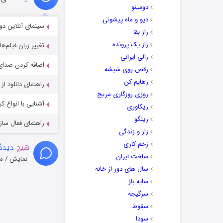
دومینو
دیو و ماه پیشونی
سینمای آنلاین دو
راز بقا
راز یک پرونده
تغییر زبان فیلم‌ها
رالی ایرانی
اضافه کردن صدای 
رقص روی شیشه
رهایم کن
راهنمای دانلود ا
روزی روزگاری مریخ
آشنایی با انواع ک
ریکاوری
رینگو
راهنمای فعال سازی کیفیت R
زار و زندگی
زخم کاری
هیچ
دیدگا
ساخت ایران
نمایش / م
سال های دور از خانه
سایه باز
سرگیجه
سقوط
سودا