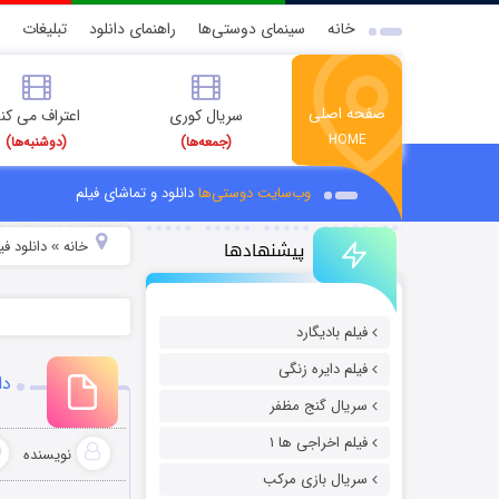
خانه
سینمای دوستی‌ها
راهنمای دانلود
تبلیغات
صفحه اصلی
سریال کوری
اعتراف می کن
HOME
(جمعه‌ها)
(دوشنبه‌ها)
وب‌سایت دوستی‌ها
دانلود و تماشای فیلم
پیشنهادها
خانه
دانلود ف
»
فیلم بادیگارد
فیلم دایره زنگی
دان
سریال گنج مظفر
فیلم اخراجی ها ۱
نویسنده
سریال بازی مرکب