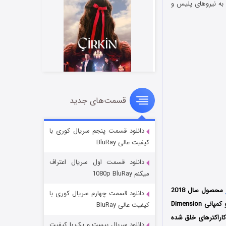
به نیروهای پلیس و
قسمت‌های جدید
سریال زشت
۵ (زیرنویس)
قسمت
منتشر شد
دانلود قسمت پنجم سریال کوری با
کیفیت عالی BluRay
دانلود قسمت اول سریال اعتراف
میکنم 1080p BluRay
محصول سال 2018
دانلود قسمت چهارم سریال کوری با
کشورهای انگلستان و آمریکا به کارگردانی گری جی. تونیکلیف (Gary J. Tunnicliffe) است که توسط دو کمپانی Dimension
کیفیت عالی BluRay
راساس کاراکترهای خلق شده
دانلود سریال بیست و یک با کیفیت