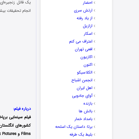
یک قاتل زنجیره‌ای
احضار
ارتش سری
انجام تحقیقات بیشت
از یاد رفته
ازازیل
اسکار
اعتراف می کنم
افعی تهران
اکازیون
اکنون
الکلاسیکو
انجمن اشباح
اهل ایران
آوای جادویی
بازنده
درباره فیلم:
بالش ها
فیلم سینمایی برپا
بامداد خمار
برتا: داستان یک اسلحه
بلیط یک‌‌ طرفه