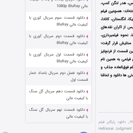
وستی ها
ریس، هدر لنگن کمپ،
عالی 1080p BluRay
ه‌اند؛ همچنین فیلم
۱ (زیرنویس)
قسمت
منتشر شد
دانلود قسمت سوم سریال کوری با
ل 2018 میلادی توسط Dimension Films در آمریکا، انگلستان، کانادا،
کیفیت عالی BluRay
 از اکران نقدهای
ا، نحوه فیلمبرداری،
دانلود قسمت دوم سریال کوری با
کیفیت عالی BluRay
ستایش قرار گرفت؛
ن قسمت از فرنچایز
دانلود قسمت اول سریال کوری با
ازراه‌اندازی فیلمی به همین نام
کیفیت عالی BluRay
یلم فوق‌العاده جذاب و
دانلود فصل دوم سریال بامداد خمار
 ها دانلود و تماشا
تد لاسو فصل ۴
قسمت اول
۶ (زیرنویس)
قسمت
منتشر شد
دانلود قسمت دهم سریال گل سنگ
با کیفیت عالی
دانلود قسمت نهم سریال گل سنگ
با کیفیت عالی
,
دانلود رایگان فیلم
دوبله دو زبانه فیلم Hellraiser Judgment