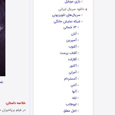
بازی موبایل
دانلود سریال ایرانی
سریال‌های تلویزیونی
شبکه نمایش خانگی
۱۳ شمالی
آبان
آسپرین
آشوب
آفتاب پرست
آقازاده
آکتور
آمرلی
آمستردام
نام
آنتن
آنها
ابله
خلاصه داستان:
ابوطالب
اجل معلق