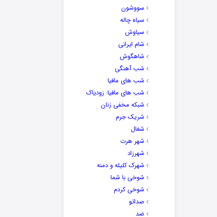
سووشون
سیاه چاله
سیاوش
شام ایرانی
شاهگوش
شب آهنگی
شب های مافیا
شب های مافیا: زودیاک
شبکه مخفی زنان
شریک جرم
شغال
شهر هرت
شهرزاد
شهرک کلیله و دمنه
شوخی با شما
شوخی کردم
صداتو
ضد