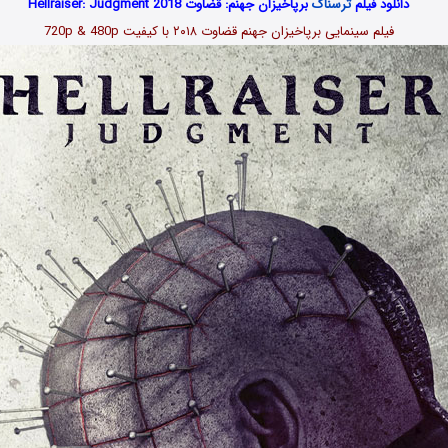
دانلود فیلم
ترسناک
برپاخیزان جهنم: قضاوت Hellraiser: Judgment 2018
فیلم سینمایی برپاخیزان جهنم قضاوت ۲۰۱۸ با کیفیت 720p & 480p