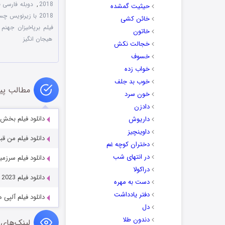
2018
,
دوبله فارسی فیلم  Judgment 2018
حیثیت گمشده
2018 با زیرنویس چسبیده
خائن کشی
فیلم برپاخیزان جهنم
,
خاتون
هیجان انگیز
خجالت نکش
خسوف
خواب زده
خوب بد جلف
مطالب پی
خون سرد
دادزن
دانلود فیلم بخش هشت 2022
داریوش
داوینچیز
دانلود فیلم من قبلا معروف بودم
دختران کوچه غم
در انتهای شب
دانلود فیلم سرزمین ameen 2025
دراکولا
دانلود فیلم A World Record Christmas 2023
دست به مهره
دفتر یادداشت
دانلود فیلم آلپی ها Alpines 2021
دل
دندون طلا
لینک‌های 