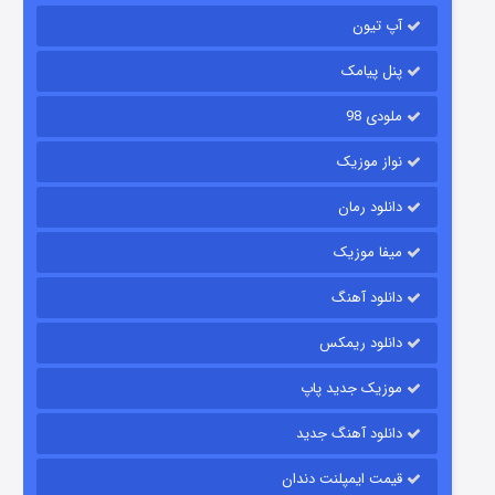
آپ تیون
باب اسفنجی فصل ۱۷
۶ (زیرنویس)
قسمت
منتشر شد
پنل پیامک
ملودی 98
نواز موزیک
دانلود رمان
میفا موزیک
دانلود آهنگ
رویایی برای تو
دانلود ریمکس
۱۵ (دوبله)
قسمت
منتشر شد
موزیک جدید پاپ
دانلود آهنگ جدید
قیمت ایمپلنت دندان