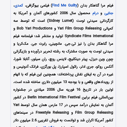
فیلم مرا گناهکار بدان (
Find Me Guilty
) فیلمی بیوگرافی،
کمدی
،
جنایی
و
درام
محصول سال 2006 کشورهای آلمان و آمریکا به
کارگردانی سیدنی لومت (Sidney Lumet) است که توسط سه
کمپانی Yari Film Group Releasing و Bob Yari Productions و
Syndicate Films International تولید و منتشر شد؛ فیلمنامه فیلم
مرا گناهکار بدان را نیز تی.جی. مانچینی، رابرت جی. مک‌کریا و
سیدنی لومت به صورت مشترک به رشته تحریر درآورده و بازیگرانی
چون وین دیزل، پیتر دینکلیج، لاینس روچ، ران سیلور، آنابلا شورا،
آلکس روکو، جری ادلر، رائول اسپارزا، پل بورگزی، فرانک آدونیس و
غیره در آن به ایفای نقش پرداخته‌اند؛ همچنین این فیلم که با الهام
از رویدادهای واقعی و با بودجه 13 میلیون دلاری ساخته شده است،
اولین بار در تاریخ 16 فوریه سال 2006 میلادی در جشنواره
بین‌المللی فیلم برلین Berlin International Film Festival در کشور
آلمان به نمایش درآمد سپس در 17 مارس همان سال توسط Yari
Film Group Releasing و Freestyle Releasing در سینماهای
کشور آمریکا اکران شد و توانست به فروش تقریبی 2.6 میلیون دلار