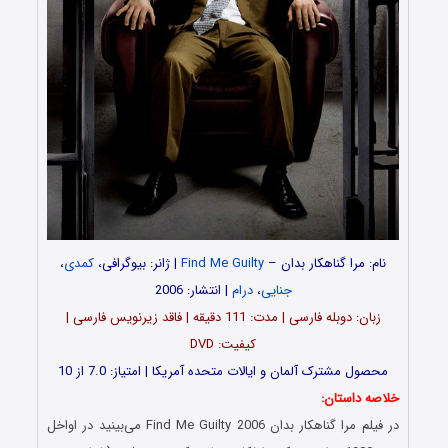
نام: مرا گناهکار بدان –
Find Me Guilty
| ژانر: بیوگرافی،
کمدی
،
جنایی
،
درام
| انتشار: 2006
زبان: دوبله فارسی | مدت: 111 دقیقه | فاقد زیرنویس فارسی |
کیفیت: DVD
محصول مشترک آلمان و ایالات متحده آمریکا | امتیاز: 7.0 از 10
خلاصه داستان:
در فیلم مرا گناهکار بدان Find Me Guilty 2006 می‌بینید در اواخل