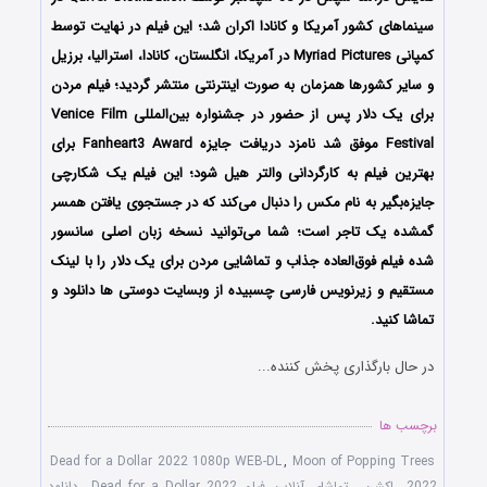
سینماهای کشور آمریکا و کانادا اکران شد؛ این فیلم در نهایت توسط
کمپانی Myriad Pictures در آمریکا، انگلستان، کانادا، استرالیا، برزیل
و سایر کشورها همزمان به صورت اینترنتی منتشر گردید؛ فیلم مردن
برای یک دلار پس از حضور در جشنواره‌ بین‌المللی Venice Film
Festival موفق شد نامزد دریافت جایزه Fanheart3 Award برای
بهترین فیلم به کارگردانی والتر هیل شود؛ این فیلم یک شکارچی
جایزه‌بگیر به نام مکس را دنبال می‌کند که در جستجوی یافتن همسر
گمشده یک تاجر است؛ شما می‌توانید نسخه زبان اصلی سانسور
شده فیلم فوق‌العاده جذاب و تماشایی مردن برای یک دلار را با ‌لینک
مستقیم و زیرنویس فارسی چسبیده از وبسایت دوستی ها دانلود و
تماشا کنید.
در حال بارگذاری پخش کننده...
برچسب ها
Dead for a Dollar 2022 1080p WEB-DL
,
Moon of Popping Trees
2022
,
اکشن
,
تماشای آنلاین فیلم Dead for a Dollar 2022
,
دانلود