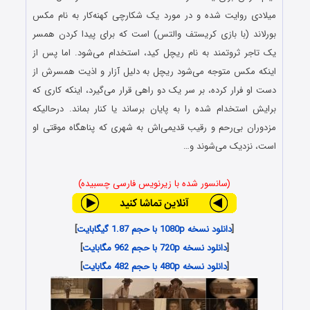
میلادی روایت شده و در مورد یک شکارچی کهنه‌کار به نام مکس
بورلاند (با بازی کریستف والتس) است که برای پیدا کردن همسر
یک تاجر ثروتمند به نام ریچل کید، استخدام می‌شود. اما پس از
اینکه مکس متوجه می‌شود ریچل به دلیل آزار و اذیت همسرش از
دست او فرار کرده، بر سر یک دو راهی قرار می‌گیرد، اینکه کاری که
برایش استخدام شده را به پایان برساند یا کنار بماند. درحالیکه
مزدوران بی‌رحم و رقیب قدیمی‌اش به شهری که پناهگاه موقتی او
است، نزدیک می‌شوند و…
(سانسور شده با زیرنویس فارسی چسبیده)
[
دانلود نسخه 1080p با حجم 1.87 گیگابایت
]
[
دانلود نسخه 720p با حجم 962 مگابایت
]
[
دانلود نسخه 480p با حجم 482 مگابایت
]