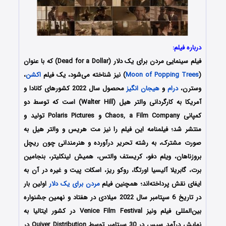
درباره فیلم:
فیلم سینمایی مردن برای یک دلار (Dead for a Dollar) که با عنوان
(
Moon of Popping Trees
) نیز شناخته می‌شود، یک فیلم
اکشن
،
وسترن،
درام
و
هیجان انگیز
محصول سال 2022 کشورهای کانادا و
آمریکا به کارگردانی والتر هیل (Walter Hill) است که توسط دو
کمپانی Chaos, a Film Company و Polaris Pictures تولید و
منتشر شد؛ فیلمنامه این فیلم را نیز مت هریس و والتر هیل به
صورت مشترک، به رشته تحریر درآورده و هنرمندانی چون ریچل
بروزناهان، ویلم دفو، کریستف والتس، همیش لینکلیتر، بنجامین
برت، گابریلا آلیسیا اورتگا، روکو ریز، اسکات پیت و غیره در آن به
ایفای نقش پرداخته‌اند؛ همچنین فیلم
مردن برای یک دلار
اولین بار
در تاریخ 6 سپتامبر سال 2022 میلادی در هفتاد و نهمین جشنواره
بین‌المللی فیلم ونیز Venice Film Festival در کشور ایتالیا به
نمایش درآمد سپس در 30 سپتامبر توسط Quiver Distribution در