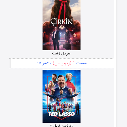
سریال زشت
1 (زیرنویس)
قسمت
منتشر شد
تد لاسو فصل ۴