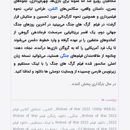
مخاطبان روبرو شد اما عموما برای بازی‌ها، چهره‌پردازی، جلوه‌های
بصری، داستان واقعی، سکانس‌های
اکشن
، طراحی لباس، نحوه
فیلمبرداری و همچنین نحوه کارگردانی مورد تحسین و ستایش قرار
گرفت؛ در فیلم گرگ های جنگ می‌بینید در آخرین روزهای جنگ
جهانی دوم، یک افسر بریتانیایی سرسخت فرماندهی گروهی از
کماندوهای متفقین را بر عهده گرفته و وارد خطوط دشمن می‌شوند
تا یک فرد آمریکایی را که به گروگان نازی‌ها درآمده، نجات دهند؛
چنانچه از علاقه‌مندان فیلم‌های
جنگی
هستید، می‌توانید نسخه زبان
اصلی سانسور شده فیلم گرگ های جنگ را با ‌لینک مستقیم و
زیرنویس فارسی چسبیده از وبسایت دوستی ها دانلود و تماشا کنید.
در حال بارگذاری پخش کننده...
برچسب ها
Wolves of War 2022 1080p WEB-DL
,
اکشن
,
تماشای آنلاین فیلم
Wolves of War 2022
,
جنگی
,
دانلود رایگان فیلم Wolves of War
2022
,
دانلود فیلم Wolves of War 2022 با لینک مستقیم
,
دانلود فیلم
Wolves of War 2022 گرگ های جنگ
,
دوبله دو زبانه فیلم Wolves of