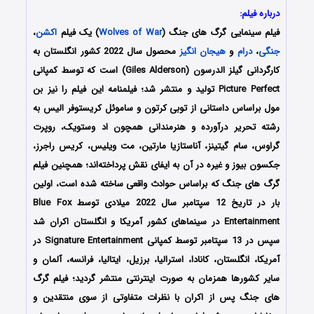
درباره فیلم:
فیلم سینمایی
گرگ های جنگ
(
Wolves of War
) یک فیلم
اکشن
،
جنگی
،
درام
و
هیجان انگیز
محصول سال 2022 کشور انگلستان به
کارگردانی گیلز الدرسون (Giles Alderson) است که توسط کمپانی
Picture Perfect تولید و منتشر شد؛ فیلمنامه این فیلم را نیز بن
مول براساس داستانی از توبی کرتون و ساموئل کریستوفر الیس به
رشته تحریر درآورده و هنرمندانی همچون اد وستویک، روپرت
گراوس، سام گیتینز، آناستازیا مارتین، مت ویلیس، کریس راجرز،
جکسون بیوز و غیره در آن به ایفای نقش پرداخته‌اند؛ همچنین فیلم
گرگ های جنگ که براساس حوادث واقعی ساخته شده است، اولین
بار در تاریخ 12 سپتامبر سال 2022 میلادی توسط Blue Fox
Entertainment در سینماهای کشور آمریکا و انگلستان اکران شد
سپس در 13 سپتامبر توسط کمپانی Signature Entertainment در
آمریکا، انگلستان، کانادا، استرالیا، برزیل، ایتالیا، فرانسه، آلمان و
سایر کشورها همزمان به صورت اینترنتی منتشر گردید؛ فیلم گرگ
های جنگ پس از اکران با نظرات متفاوتی از سوی منتقدین و