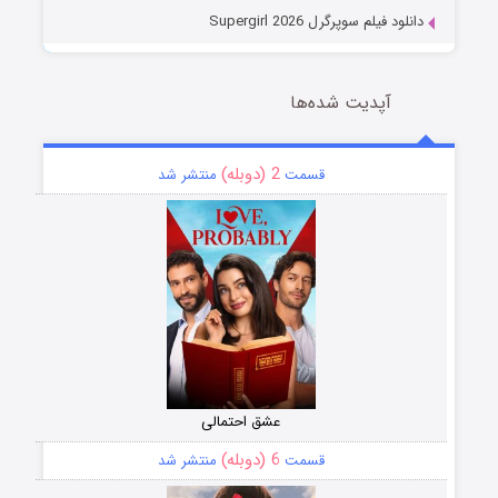
دانلود فیلم سوپرگرل Supergirl 2026
آپدیت شده‌ها
2 (دوبله)
قسمت
منتشر شد
عشق احتمالی
6 (دوبله)
قسمت
منتشر شد