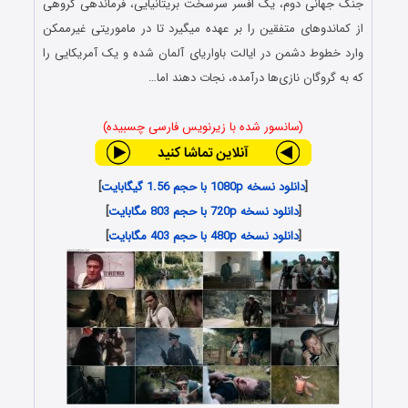
جنگ جهانی دوم، یک افسر سرسخت بریتانیایی، فرماندهی گروهی
از کماندوهای متفقین را بر عهده می‎گیرد تا در ماموریتی غیرممکن
وارد خطوط دشمن در ایالت باواریای آلمان شده و یک آمریکایی را
که به گروگان نازی‌ها درآمده، نجات دهند اما…
(سانسور شده با زیرنویس فارسی چسبیده)
[
دانلود نسخه 1080p با حجم 1.56 گیگابایت
]
[
دانلود نسخه 720p با حجم 803 مگابایت
]
[
دانلود نسخه 480p با حجم 403 مگابایت
]