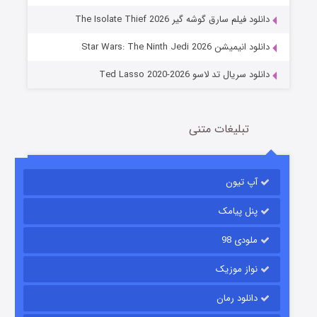
خاندان اژدها فصل ۳
دانلود فیلم سارق گوشه گیر The Isolate Thief 2026
6 (زیرنویس)
قسمت
منتشر شد
دانلود انیمیشن Star Wars: The Ninth Jedi 2026
دانلود سریال تد لاسو Ted Lasso 2020-2026
تبلیغات متنی
آپ تیون
جادوگری در مغولستان
14 (زیرنویس)
قسمت
منتشر شد
پنل پیامک
ملودی 98
نواز موزیک
دانلود رمان