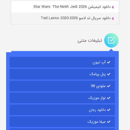
دانلود انیمیشن Star Wars: The Ninth Jedi 2026
دانلود سریال تد لاسو Ted Lasso 2020-2026
تبلیغات متنی
آپ تیون
جادوگری در مغولستان
۱۴ (زیرنویس)
قسمت
منتشر شد
پنل پیامک
ملودی 98
نواز موزیک
دانلود رمان
میفا موزیک