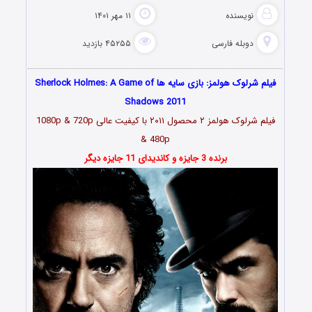
نویسنده
۱۱ مهر ۱۴۰۱
دوبله فارسی
۴۵۲۵۵ بازدید
فیلم شرلوک هولمز: بازی سایه ها Sherlock Holmes: A Game of
Shadows 2011
فیلم شرلوک هولمز ۲ محصول ۲۰۱۱ با کیفیت عالی 1080p & 720p
& 480p
برنده 3 جایزه و کاندیدای 11 جایزه دیگر