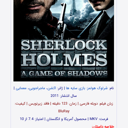
نام:
شرلوک هولمز: بازی سایه ها
| ژانر:
اکشن
،
ماجراجویی
،
معمایی
|
سال انتشار: 2011
زبان فیلم: دوبله فارسی | زمان: 123 دقیقه | فاقد زیرنویس | کیفیت:
BluRay
فرمت: MKV | محصول آمریکا و انگلستان | امتیاز: 7.4 از 10
خلاصه داستان: