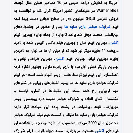
آمریکا به نمایش درآمد سپس در 16 دسامبر همان سال توسط
Warner Bros در سینماهای کشور آمریکا اکران شد و توانست به
فروش تقریبی 543.8 میلیون دلار در سطح جهانی دست پیدا کند؛
فیلم
شرلوک هولمز: بازی سایه ها
پس از حضور در جشنواره‌های
بین‌المللی متعدد موفق شد برنده 3 جایزه از جمله جایزه بهترین فیلم
اکشن
، بهترین فیلم سال و بهترین فیلم باکس آفیس شده و نامزد
دریافت 11 جایزه دیگر نیز شود که از میان آن‌ها می‌توان به نامزدی
جایزه بهترین فیلم، بهترین فیلم
اکشن
، بهترین طراحی لباس و
بهترین بازیگر نقش اول مرد با بازی رابرت داونی جونیور اشاره کرد؛
آهنگسازی این فیلم نیز توسط هانس زیمر انجام شده است؛ در فیلم
شرلوک هولمز: بازی سایه ها می‌بینید انفجارهایی پیاپی در شهرهای
مهم اروپایی رخ داده است؛ این انفجارها در آلمان، فرانسه و
انگلستان اتفاق افتاده‌ و شرلوک هولمز عقیده دارد پروفسور جیمز
موریارتی، نابغه ریاضیات، در پشت پرده این حوادث قرار دارد؛
شرلوک هولمز: بازی سایه ها دنباله‌ و قسمت دوم فیلم شرلوک هولمز
محصول سال 2009 میلادی محسوب می‌شود؛ چنانچه از علاقه‌مندان
فیلم‌های
اکشن
هستید، می‌توانید نسخه دوبله فارسی فیلم شرلوک