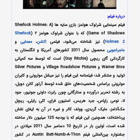
درباره فیلم:
فیلم سینمایی شرلوک هولمز: بازی سایه ها (Sherlock Holmes: A
Game of Shadows) که با عنوان شرلوک هولمز ۲ (
Sherlock
Holmes 2
) نیز شناخته می‌شود، فیلمی
اکشن
،
معمایی
و
ماجراجویی
محصول سال 2011 کشورهای آمریکا و انگلستان به
کارگردانی گای ریچی (Guy Ritchie) است که توسط سه کمپانی
Warner Bros و Village Roadshow Pictures و Silver Pictures
تولید و منتشر شد؛ فیلمنامه این فیلم را نیز میشل مولرونی و کایران
مولرونی براساس شخصیت‌های خلق شده توسط آرتور کانن دویل،
به رشته تحریر درآورده و ستارگانی چون رابرت داونی جونیور، جود
لا، نومی راپاس، جرد هریس، استیون فرای، کلی رایلی، ریچل
مک‌آدامز، مایک گریدی، وولف کالر و غیره در آن به ایفای نقش
پرداخته‌اند؛ همچنین این فیلم که با بودجه 125 میلیون دلار ساخته
شده است، اولین بار در تاریخ 10 دسامبر سال 2011 میلادی در
جشنواره بین‌المللی فیلم Austin Butt-Numb-A-Thon در کشور