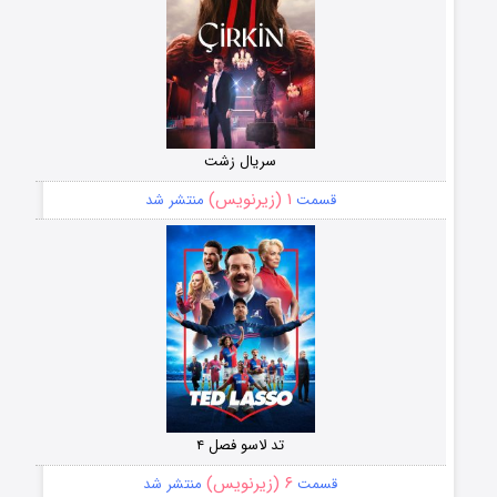
سریال زشت
۱ (زیرنویس)
قسمت
منتشر شد
تد لاسو فصل ۴
۶ (زیرنویس)
قسمت
منتشر شد