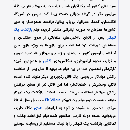
سینماهای کشور آمریکا اکران شد و توانست به فروش تقریبی 4.2
میلیون دلار در گیشه جهانی دست پیدا کند سپس در آمریکا،
انگلستان، کانادا، استرالیا، برزیل، ایتالیا، فرانسه، هندوستان و سایر
کشورها همزمان به صورت اینترنتی منتشر گردید؛ فیلم
بازگشت یک
تبهکار
پس از اکران بازخوردهای متفاوتی از سوی منتقدین و
مخاطبان دریافت کرد اما اغلب برای بازی‌ها به ویژه بازی جان
آبراهام و آرجون کاپور، جلوه‌های ویژه، چهره‌پردازی‌ها، نحوه تدوین
و تولید، نحوه فیلمبرداری، سکانس‌های
اکشن
و همچنین شیوه
کارگردانی تحسین شد؛ در این فیلم می‌بینید 8 سال پس از سلطنت
راکش مهادکار در بمبئی، یک قاتل زنجیره‌ای دیگر متولد شده است؛
قاتلی وحشی‌تر و خطرناک‌تر؛ اما این قاتل نیز از همان پوشش
راکش مهادکار استفاده می‌کند، ماسک لبخند؛ بازگشت یک تبهکار
دنباله و قسمت دوم فیلم یک تبهکار
Ek Villain
محصول سال 2014
میلادی محسوب می‌شود؛ چنانچه به فیلم‌های
هندی
علاقه دارید،
می‌توانید نسخه دوبله فارسی سانسور شده فیلم فوق‌العاده جذاب و
تماشایی بازگشت یک تبهکار را با ‌لینک مستقیم از وبسایت دوستی