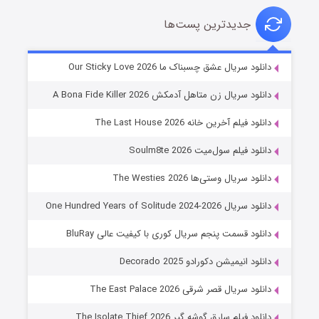
جدیدترین پست‌ها
شوهر
دانلود سریال عشق چسبناک ما Our Sticky Love 2026
۸ (زیرنویس)
قسمت
منتشر شد
دانلود سریال زن متاهل آدمکش A Bona Fide Killer 2026
دانلود فیلم آخرین خانه The Last House 2026
دانلود فیلم سول‌میت Soulm8te 2026
دانلود سریال وستی‌ها The Westies 2026
دانلود سریال One Hundred Years of Solitude 2024-2026
دانلود قسمت پنجم سریال کوری با کیفیت عالی BluRay
عملیات آپارتمان
دانلود انیمیشن دکورادو Decorado 2025
۲ (زیرنویس)
قسمت
منتشر شد
دانلود سریال قصر شرقی The East Palace 2026
دانلود فیلم سارق گوشه گیر The Isolate Thief 2026