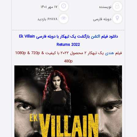
نویسنده
۱۷ مهر ۱۴۰۱
دوبله فارسی
۶۲۸۷۸ بازدید
دانلود فیلم
اکشن
بازگشت یک تبهکار با دوبله فارسی Ek Villain
Returns 2022
فیلم
هندی
یک تبهکار ۲ محصول
۲۰۲۲
با کیفیت 1080p & 720p &
480p