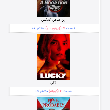
زن متاهل آدمکش
۵ (زیرنویس)
قسمت
منتشر شد
لاکی
۲ (دوبله)
قسمت
منتشر شد