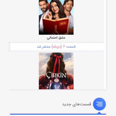
عشق احتمالی
۶ (دوبله)
قسمت
منتشر شد
قسمت‌های جدید
سریال زشت
۵ (زیرنویس)
قسمت
منتشر شد