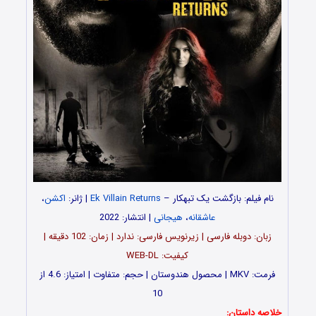
نام فیلم: بازگشت یک تبهکار –
Ek Villain Returns
| ژانر:
اکشن
،
عاشقانه
،
هیجانی
| انتشار: 2022
زبان: دوبله فارسی | زیرنویس فارسی: ندارد | زمان: 102 دقیقه |
کیفیت: WEB-DL
فرمت: MKV | محصول هندوستان | حجم: متفاوت | امتیاز: 4.6 از
10
خلاصه داستان: