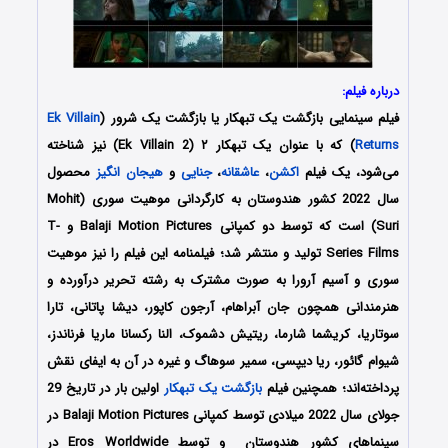
درباره فیلم:
فیلم سینمایی
بازگشت یک تبهکار یا بازگشت یک شرور
(
Ek Villain
Returns
) که با عنوان یک تبهکار ۲ (Ek Villain 2) نیز شناخته
می‌شود، یک فیلم
اکشن
،
عاشقانه
،
جنایی
و
هیجان انگیز
محصول
سال 2022 کشور
هندوستان
به کارگردانی موهیت سوری (Mohit
Suri) است که توسط دو کمپانی Balaji Motion Pictures و T-
Series Films تولید و منتشر شد؛ فیلمنامه این فیلم را نیز موهیت
سوری و آسیم آرورا به صورت مشترک به رشته تحریر درآورده و
هنرمندانی همچون جان آبراهام، آرجون کاپور، دیشا پاتانی، تارا
سوتاریا، کریشما شارما، ریتیش دشموک، النا رکسانا ماریا فرناندز،
شیوام گائور، ریا دیپسی، سمیر سوهاگ و غیره در آن به ایفای نقش
پرداخته‌اند؛ همچنین فیلم
بازگشت یک تبهکار
اولین بار در تاریخ 29
جولای سال 2022 میلادی توسط کمپانی Balaji Motion Pictures در
سینماهای کشور هندوستان و توسط Eros Worldwide در