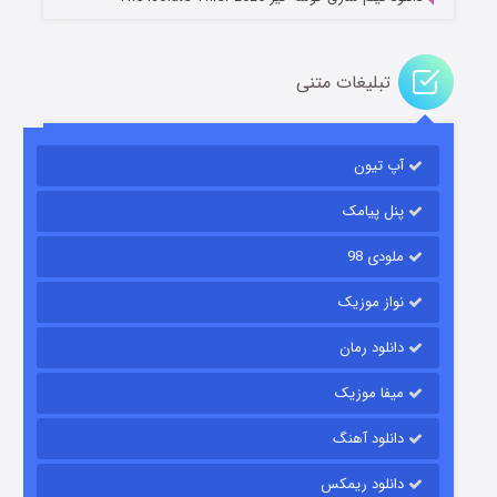
تبلیغات متنی
آپ تیون
مردگان متحرک: شهر مرده ۳
۲ (زیرنویس)
قسمت
منتشر شد
پنل پیامک
ملودی 98
نواز موزیک
دانلود رمان
میفا موزیک
دانلود آهنگ
شکست استوارت در نجات جهان
دانلود ریمکس
۷ (زیرنویس)
قسمت
منتشر شد