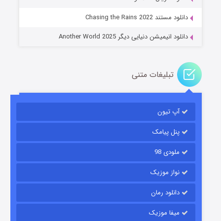
۱۴ (زیرنویس)
قسمت
منتشر شد
دانلود مستند Chasing the Rains 2022
دانلود انیمیشن دنیایی دیگر Another World 2025
تبلیغات متنی
آپ تیون
باب اسفنجی فصل ۱۷
۶ (زیرنویس)
قسمت
منتشر شد
پنل پیامک
ملودی 98
نواز موزیک
دانلود رمان
میفا موزیک