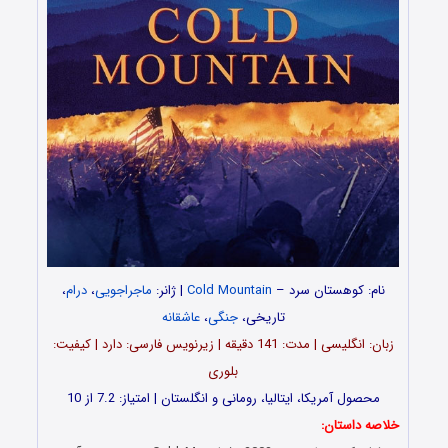
نام: کوهستان سرد –
Cold Mountain
| ژانر:
ماجراجویی
،
درام
،
تاریخی،
جنگی
،
عاشقانه
زبان: انگلیسی | مدت: 141 دقیقه | زیرنویس فارسی: دارد | کیفیت:
بلوری
محصول آمریکا، ایتالیا، رومانی و انگلستان | امتیاز: 7.2 از 10
خلاصه داستان: