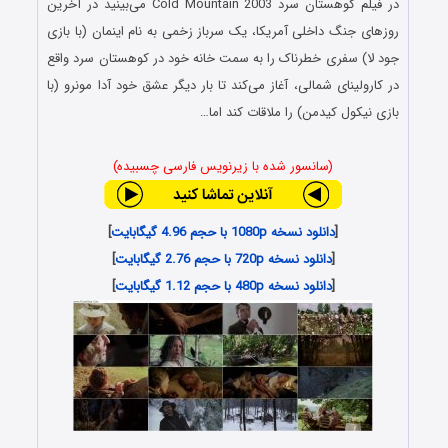
در فیلم کوهستان سرد Cold Mountain 2003 می‌بینید در آخرین
روزهای جنگ داخلی آمریکا، یک سرباز زخمی به نام اینمان (با بازی
جود لا) سفری خطرناک را به سمت خانه خود در کوهستان سرد واقع
در کارولینای شمالی، آغاز می‌کند تا بار دیگر عشق خود آدا مونرو (با
بازی نیکول کیدمن) را ملاقات کند اما…
(سانسور شده با زیرنویس فارسی چسبیده)
[
دانلود نسخه 1080p با حجم 4.96 گیگابایت
]
[
دانلود نسخه 720p با حجم 2.76 گیگابایت
]
[
دانلود نسخه 480p با حجم 1.12 گیگابایت
]