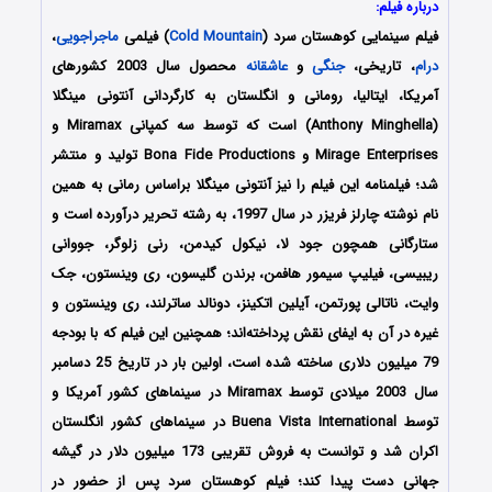
درباره فیلم:
فیلم سینمایی کوهستان سرد (
Cold Mountain
) فیلمی
ماجراجویی
،
درام
، تاریخی،
جنگی
و
عاشقانه
محصول سال 2003 کشورهای
آمریکا، ایتالیا، رومانی و انگلستان به کارگردانی آنتونی مینگلا
(Anthony Minghella) است که توسط سه کمپانی Miramax و
Mirage Enterprises و Bona Fide Productions تولید و منتشر
شد؛ فیلمنامه این فیلم را نیز آنتونی مینگلا براساس رمانی به همین
نام نوشته چارلز فریزر در سال 1997، به رشته تحریر درآورده است و
ستارگانی همچون جود لا، نیکول کیدمن، رنی زلوگر، جووانی
ریبیسی، فیلیپ سیمور هافمن، برندن گلیسون، ری وینستون، جک
وایت، ناتالی پورتمن، آیلین اتکینز، دونالد ساترلند، ری وینستون و
غیره در آن به ایفای نقش پرداخته‌اند؛ همچنین این فیلم که با بودجه
79 میلیون دلاری ساخته شده است، اولین بار در تاریخ 25 دسامبر
سال 2003 میلادی توسط Miramax در سینماهای کشور آمریکا و
توسط Buena Vista International در سینماهای کشور انگلستان
اکران شد و توانست به فروش تقریبی 173 میلیون دلار در گیشه
جهانی دست پیدا کند؛ فیلم کوهستان سرد پس از حضور در