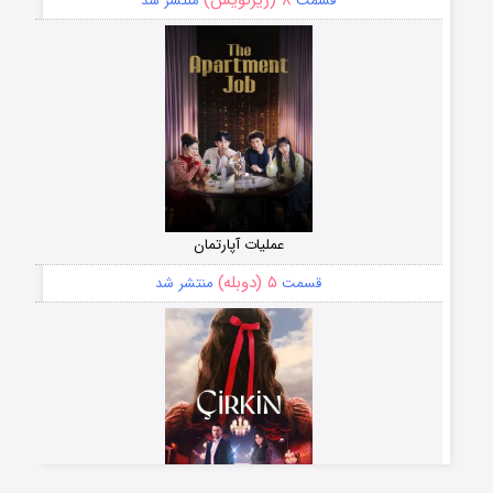
۸ (زیرنویس)
قسمت
منتشر شد
عملیات آپارتمان
۵ (دوبله)
قسمت
منتشر شد