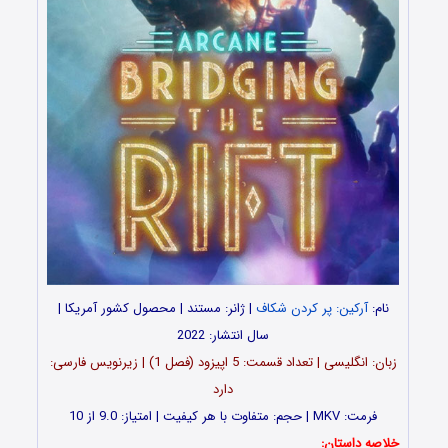
نام:
آرکین: پر کردن شکاف
| ژانر: مستند | محصول کشور آمریکا |
سال انتشار: 2022
زبان: انگلیسی | تعداد قسمت‌‌‌‌: 5 اپیزود (فصل 1) | زیرنویس فارسی:
دارد
فرمت: MKV | حجم: متفاوت با هر کیفیت | امتیاز: 9.0 از 10
خلاصه داستان: