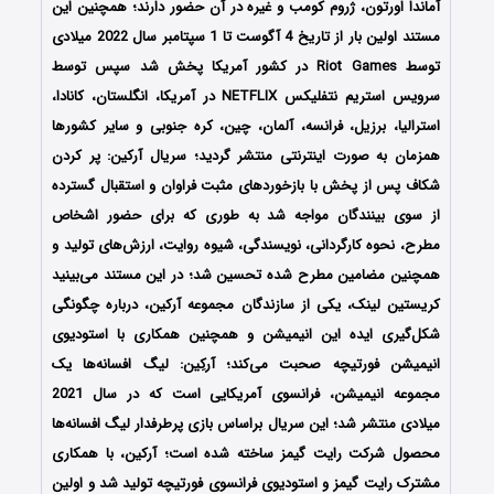
آماندا اورتون، ژروم کومب و غیره در آن حضور دارند؛ همچنین این
مستند اولین بار از تاریخ 4 آگوست تا 1 سپتامبر سال 2022 میلادی
توسط Riot Games در کشور آمریکا پخش شد سپس توسط
سرویس استریم نتفلیکس NETFLIX در آمریکا، انگلستان، کانادا،
استرالیا، برزیل، فرانسه، آلمان، چین، کره جنوبی و سایر کشورها
همزمان به صورت اینترنتی منتشر گردید؛ سریال آرکین: پر کردن
شکاف پس از پخش با بازخوردهای مثبت فراوان و استقبال گسترده
از سوی بینندگان مواجه شد به طوری که برای حضور اشخاص
مطرح، نحوه کارگردانی، نویسندگی، شیوه روایت، ارزش‌های تولید و
همچنین مضامین مطرح شده تحسین شد؛ در این مستند می‌بینید
کریستین لینک، یکی از سازندگان مجموعه آرکین، درباره چگونگی
شکل‌گیری ایده این انیمیشن و همچنین همکاری با استودیوی
انیمیشن فورتیچه صحبت می‌کند؛ آرکِین: لیگ افسانه‌ها یک
مجموعه انیمیشن، فرانسوی آمریکایی است که در سال 2021
میلادی منتشر شد؛ این سریال براساس بازی پرطرفدار لیگ افسانه‌ها
محصول شرکت رایت گیمز ساخته شده است؛ آرکین، با همکاری
مشترک رایت گیمز و استودیوی فرانسوی فورتیچه تولید شد و اولین