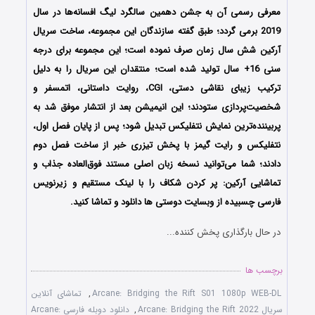
معرفی رسمی آن به جشن دهمین سالگرد لیگ افسانه‌ها در سال
2019 برمی گردد؛ طبق گفته سازندگان این مجموعه، ساخت سریال
آرکین شش سال زمان صرف نموده است؛ این مجموعه برای درجه
سنی 16+ سال تولید شده‌ است؛ منتقدان این سریال را به دلیل
ترکیب زیبای نقاشی دستی، CGI، روایت داستانی، اتمسفر و
شخصیت‌پردازی ستودند؛ این انیمیشن بعد از انتشار موفق شد به
پربیننده‌ترین نمایش نتفلیکس تبدیل شود؛ پس از پایان فصل اول،
نتفلیکس و رایت گیمز با پخش تیزری خبر از ساخت فصل دوم
دادند؛ شما می‌توانید نسخه زبان اصلی مستند فوق‌العاده جذاب و
تماشایی آرکین: پر کردن شکاف را با لینک مستقیم و زیرنویس
فارسی چسبیده از وبسایت دوستی ها دانلود و تماشا کنید.
در حال بارگذاری پخش کننده...
برچسب ها
Arcane: Bridging the Rift S01 1080p WEB-DL
,
تماشای آنلاین
سریال Arcane: Bridging the Rift 2022
,
دانلود دوبله فارسی Arcane: