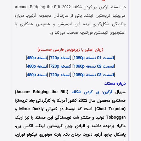
در مستند آرکین: پر کردن شکاف Arcane: Bridging the Rift 2022
می‌بینید کریستین لینک، یکی از سازندگان مجموعه آرکین، درباره
چگونگی شکل‌گیری ایده این انیمیشن و همچنین همکاری با
استودیوی انیمیشن فورتیچه صحبت می‌کند و…
(زبان اصلی با زیرنویس فارسی چسبیده)
[
قسمت 01 نسخه 1080p
] [
نسخه 720p
] [
نسخه 480p
]
[
قسمت 02 نسخه 1080p
] [
نسخه 720p
] [
نسخه 480p
]
[
قسمت 03 نسخه 1080p
] [
نسخه 720p
] [
نسخه 480p
]
درباره مستند:
سریال
آرکین: پر کردن شکاف
(Arcane: Bridging the Rift)
مستندی محصول سال 2022 کشور آمریکا به کارگردانی چاد ترپسترا
(Chad Terpstra) است که توسط دو کمپانی‌ Mirror Darkly و
Toboggan تولید و منتشر شد؛ نویسندگی این مستند را نیز اریک
ماکیلا برعهده داشته و افرادی چون کریستین لینک، الکس یی،
پاسکال چارو، آرنود دلورد، برندن بک، بارت مونوری، نیکولو لوران،