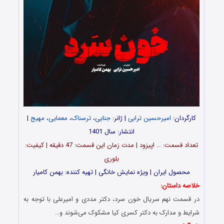
کارگردان:
امیرحسین ترابی
| ژانر:
جنایی
،
ترسناک
،
معمایی
،
مهیج
|
انتشار: سال 1401
تعداد قسمت‎: … اپیزود | مدت زمان این قسمت: 47 دقیقه | کیفیت:
بلوری
محصول ایران | ویژه نمایش خانگی | تهیه کننده: بهمن کامیار
خلاصه داستان:
در قسمت نهم سریال خون سرد، دکتر مددى و امیرعلى با توجه به
شرایط و مدارک به دکتر کسرى کیا مشکوک می‌شوند و…