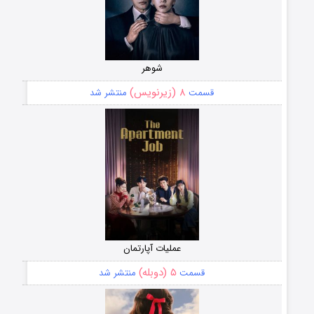
شوهر
۸ (زیرنویس)
قسمت
منتشر شد
عملیات آپارتمان
۵ (دوبله)
قسمت
منتشر شد