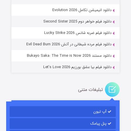
دانلود انیمیشن تکامل Evolution 2026
دانلود فیلم خواهر دوم Second Sister 2025
جادوگری در مغولستان
دانلود فیلم ضربه شانس Lucky Strike 2026
۱۴ (زیرنویس)
قسمت
منتشر شد
دانلود فیلم مرده شیطانی در آتش Evil Dead Burn 2026
دانلود مستند Bukayo Saka: The Time is Now 2026
دانلود فیلم بیا عشق بورزیم Let’s Love 2026
تبلیغات متنی
باب اسفنجی فصل ۱۷
آپ تیون
۶ (زیرنویس)
قسمت
منتشر شد
پنل پیامک