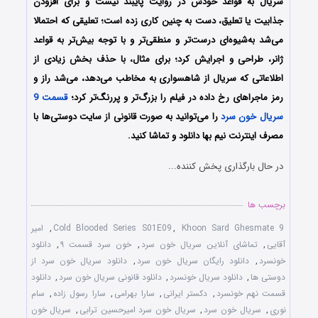
سریال به قواعد خودش در روایت پایبند نیست و برای افزودن
جذابیت یا تعلیق، دست به چنین کاری زده است؛ تعلیقی که احتمالا
می‌شد به‌شیوه‌ای درست‌تر و منطقی‌تر و با توجه بیش‌تر به قواعد
ژانر، طراحی و اجرایش کرد؛ برای مثال، با حذف بخش زیادی از
اطلاعاتی که سریال از شاهسواری به مخاطب می‌دهد، می‌شد راز و
رمز ماجراهای رخ‌ داده در فیلم را بزرگ‌تر و پررنگ‌تر کرد؛
قسمت 9
سریال خون سرد
را می‌توانید به صورت قانونی از سایت دوستی‌ها با
مصرف اینترنت نیم بها دانلود و تماشا کنید.
در حال بارگذاری پخش کننده...
برچسب ها
Khoon Sard Ghesmate 9
,
Cold Blooded Series S01E09
,
امیر
آقایی
,
تماشای آنلاین سریال خون سرد
,
خون سرد قسمت ۹
,
دانلود
خونسرد
,
دانلود رایگان سریال خون سرد
,
دانلود سریال خون سرد از
دوستی ها
,
دانلود سریال خونسرد
,
دانلود قانونی سریال خون سرد
,
دانلود
قسمت نهم خونسرد
,
دکستر ایرانی
,
سارا بهرامی
,
سارا رسول زاده
,
سام
نوری
,
سریال خون سرد
,
سریال خون سرد امیرحسین ترابی
,
سریال خون