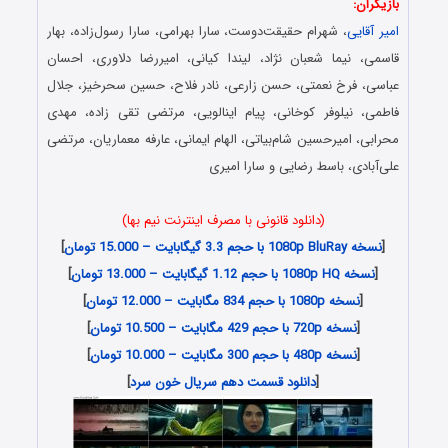
بازیگران:
امیر آقایی
، شهرام حقیقت‌دوست، سارا بهرامی، سارا رسول‌زاده، بهار
قاسمی، نیما شعبان نژاد، لیندا کیانی، امیررضا دلاوری، احسان
عباسی، فرخ نعمتی، حسن زارعی، نادر فلاح، حسین سحر‌خیز، جلال
فاطمی، نیلوفر کوخانی، پیام اینالویی، مرتضی تقی زاده، مهدی
محرابی، امیرحسین شام‌بیاتی، الهام ایمانی، عارفه معماریان، مرتضی
علی‌آبادی، باسط رضایی و سارا امیری
(دانلود قانونی با مصرف اینترنت نیم بها)
[
نسخه 1080p BluRay با حجم 3.3 گیگابایت – 15.000 تومان
]
[
نسخه 1080p HQ با حجم 1.12 گیگابایت – 13.000 تومان
]
[
نسخه 1080p با حجم 834 مگابایت – 12.000 تومان
]
[
نسخه 720p با حجم 429 مگابایت – 10.500 تومان
]
[
نسخه 480p با حجم 300 مگابایت – 10.000 تومان
]
[
دانلود قسمت دهم سریال خون سرد
]