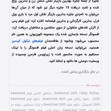
جایزه از جمله جایزه بهترین بازیگر نقش مکمل زن و بدترین زوج
شده و نامزد دریافت 13 جایزه دیگر نیز شود که از میان آن‌ها
می‌توان به نامزدی جایزه بدترین بازیگر نقش اول مرد با بازی ویل
فرل، بدترین کارگردانی و بدترین فیلمنامه اشاره کرد
؛ این فیلم پس
از اکران نقدهای متفاوتی از سوی منتقدین و مخاطبان دریافت کرد؛
افسونگر نسخه بازسازی شده یک مجموعه تلویزیونی به همین نام
محسوب می‌شود؛ چنانچه از علاقه‌مندان
فیلم‌های نیکول کیدمن
هستید، می‌توانید نسخه زبان اصلی فیلم افسونگر را با لینک
مستقیم به صورت سانسور شده با زیرنویس فارسی چسبیده از
وبسایت دوستی ها دانلود و تماشا کنید.
در حال بارگذاری پخش کننده...
برچسب ها
Bewitched 2005 1080p BluRay
,
تماشای آنلاین فیلم Bewitched
2005
,
دانلود رایگان فیلم Bewitched 2005
,
دانلود فیلم Bewitched
2005 افسونگر
,
دانلود فیلم Bewitched 2005 با لینک مستقیم
,
دوبله دو
زبانه فیلم Bewitched 2005
,
دوبله فارسی فیلم Bewitched 2005
,