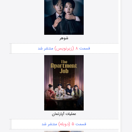
شوهر
۸ (زیرنویس)
قسمت
منتشر شد
عملیات آپارتمان
۵ (دوبله)
قسمت
منتشر شد