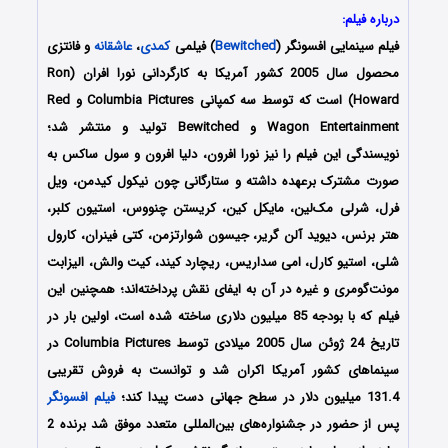
درباره فیلم:
فیلم سینمایی افسونگر (
Bewitched
) فیلمی
کمدی
،
عاشقانه
و فانتزی
محصول سال 2005 کشور آمریکا به کارگردانی نورا افران (Ron
Howard) است که توسط سه کمپانی Columbia Pictures و Red
Wagon Entertainment و Bewitched تولید و منتشر شد؛
نویسندگی این فیلم را نیز نورا افرون، دلیا افرون و سول ساکس به
صورت مشترک برعهده داشته و ستارگانی چون نیکول کیدمن، ویل
فرل، شرلی مک‌لین، مایکل کین، کریستن چنووس، استیون کلبر،
هتر برنس، دیوید آلن گریر، جیسون شوارتزمن، کتی فینران، کارول
شلی، استیو کارل، امی سداریس، ریچارد کیند، کیت والش، الیزابت
مونت‌گومری و غیره در آن به ایفای نقش پرداخته‌اند؛ همچنین این
فیلم که با بودجه 85 میلیون دلاری ساخته شده است، اولین بار در
تاریخ 24 ژوئن سال 2005 میلادی توسط Columbia Pictures در
سینماهای کشور آمریکا اکران شد و توانست به فروش تقریبی
131.4 میلیون دلار در سطح جهانی دست پیدا کند؛
فیلم افسونگر
پس از حضور در جشنواره‌‌های بین‌المللی متعدد موفق شد برنده 2