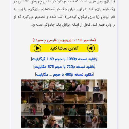
(با بازی ویل فرل) است که تصمیم دارد در مقابل چهره‌ای ناشناس در
یک فیلم بازی کند. در این میان جک در تست‌های بازیگری با زنی به
نام ایزابل (با بازی نیکول کیدمن) آشنا شده و تصمیم می‌گیرد که او
را وارد فیلم کند، غافل از اینکه ایزابل یک جادوگر است و…
(سانسور شده با زیرنویس فارسی چسبیده)
[
دانلود نسخه 1080p با حجم 1.69 گیگابایت
]
[
دانلود نسخه 720p با حجم 875 مگابایت
]
[
دانلود نسخه 480p با حجم … مگابایت
]