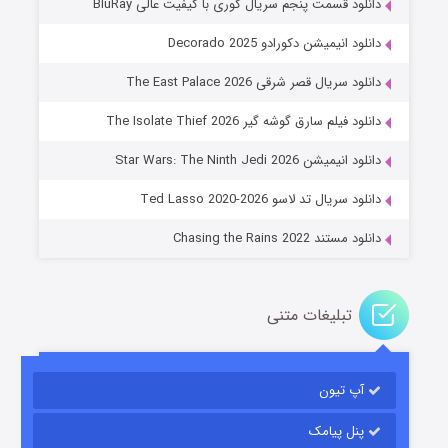
دانلود قسمت پنجم سریال کوری با کیفیت عالی BluRay
دانلود انیمیشن دکورادو Decorado 2025
دانلود سریال قصر شرقی The East Palace 2026
دانلود فیلم سارق گوشه گیر The Isolate Thief 2026
جادوگری در مغولستان
دانلود انیمیشن Star Wars: The Ninth Jedi 2026
۱۴ (زیرنویس)
قسمت
منتشر شد
دانلود سریال تد لاسو Ted Lasso 2020-2026
دانلود مستند Chasing the Rains 2022
تبلیغات متنی
آپ تیون
باب اسفنجی فصل ۱۷
۶ (زیرنویس)
قسمت
منتشر شد
پنل پیامک