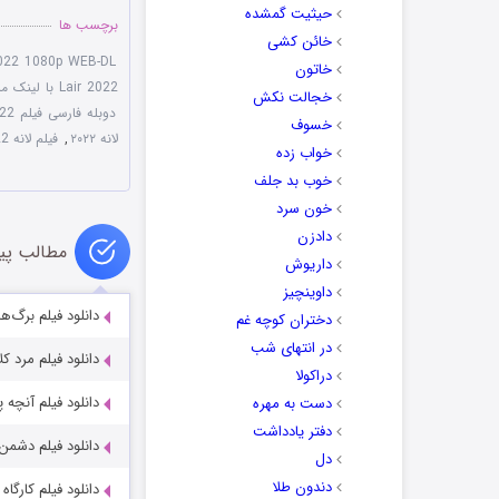
حیثیت گمشده
برچسب ها
خائن کشی
2022 1080p WEB-DL
خاتون
Lair 2022 با لینک مستقیم
خجالت نکش
دوبله فارسی فیلم The Lair 2022
خسوف
لانه ۲۰۲۲
,
فیلم لانه 2022 دوبله فارسی
خواب زده
خوب بد جلف
خون سرد
دادزن
مطالب پی
داریوش
داوینچیز
دانلود فیلم برگ‌های نرم  2025
دختران کوچه غم
در انتهای شب
دانلود فیلم مرد کلاهبردار Hat 2020
دراکولا
دانلود فیلم آنچه پنهان می‌ک
دست به مهره
دفتر یادداشت
دانلود فیلم دشمن بزرگ 2020
دل
دندون طلا
دانلود فیلم کارگاه آمریکایی  2025