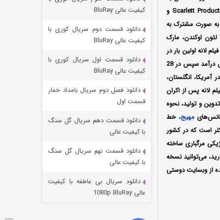
مردگان متحرک: شهر مرده ۳
کیفیت عالی BluRay
کارگردانی نیل مارشال (Neil Marshall) است که توسط سه کمپانی‌ Rather Good Films و Scarlett Productions Ltd و
2 (زیرنویس)
قسمت
منتشر شد
 مارشال به صورت مشترک به
دانلود قسمت دوم سریال کوری با
لئون اوکندن، مارک
کیفیت عالی BluRay
م لانه اولین بار در
دانلود قسمت اول سریال کوری با
تاریخ 25 آگوست سال 2022 میلادی در جشنواره بین‌المللی فیلم FrightFest در کشور انگلستان به نمایش درآمد سپس در 28
کیفیت عالی BluRay
نهایت در آمریکا، انگلستان،
دانلود فصل دوم سریال بامداد خمار
یلم لانه پس از اکران
قسمت اول
نحوه تدوین و تولید، نحوه
کانس‌های
مهیج
، خط
دانلود قسمت دهم سریال گل سنگ
شکست استوارت در نجات جهان
کلر است که در کشور
با کیفیت عالی
وژیکی مرگباری ساخته
7 (زیرنویس)
قسمت
منتشر شد
دانلود قسمت نهم سریال گل سنگ
رید، می‌توانید نسخه
با کیفیت عالی
ده از وبسایت دوستی
دانلود سریال بی عاطفه با کیفیت
عالی 1080p BluRay