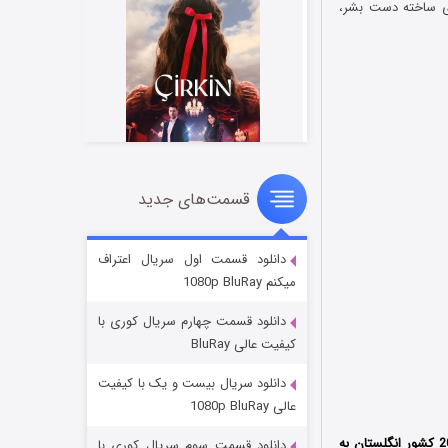
ری ساخته دست بشر،
قسمت‌های جدید
سریال زشت
2 (زیرنویس)
قسمت
منتشر شد
دانلود قسمت اول سریال اعتراف
میکنم 1080p BluRay
دانلود قسمت چهارم سریال کوری با
کیفیت عالی BluRay
دانلود سریال بیست و یک با کیفیت
عالی 1080p BluRay
محصول سال 2022 کشور انگلستان به
دانلود قسمت سوم سریال کوری با