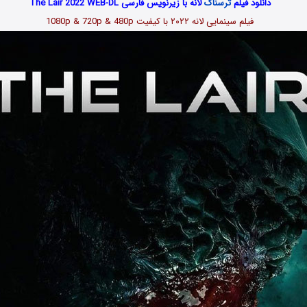
دانلود فیلم
ترسناک
لانه با زیرنویس فارسی The Lair 2022 WEB-DL
فیلم سینمایی
لانه ۲۰۲۲
با کیفیت 1080p & 720p & 480p