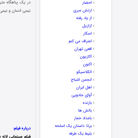
در یک پناهگاه متر
احضار
ارتش سری
نیمی انسان و نیمی 
از یاد رفته
ازازیل
اسکار
اعتراف می کنم
افعی تهران
اکازیون
اکنون
الکلاسیکو
انجمن اشباح
اهل ایران
آوای جادویی
بازنده
بالش ها
بامداد خمار
برتا: داستان یک اسلحه
درباره فیلم:
بلیط یک‌‌ طرفه
فیلم سینمایی
لانه 