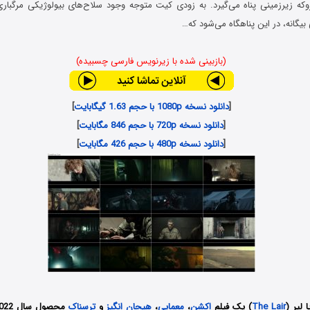
وکه زیرزمینی پناه می‌گیرد. به زودی کیت متوجه وجود سلاح‌های بیولوژیکی مرگبا
بیگانه، در این پناهگاه می‌شود که…
(بازبینی شده با زیرنویس فارسی چسبیده)
[
دانلود نسخه 1080p با حجم 1.63 گیگابایت
]
[
دانلود نسخه 720p با حجم 846 مگابایت
]
[
دانلود نسخه 480p با حجم 426 مگابایت
]
یا لیر
(
The Lair
) یک فیلم
اکشن
،
معمایی
،
هیجان انگیز
و
ترسناک