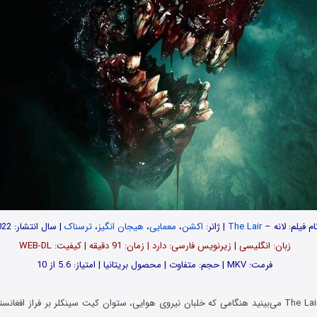
ام فیلم: لانه –
The Lair
| ژانر:
اکشن
،
معمایی
،
هیجان انگیز
،
ترسناک
| سال انتشار: 2022
زبان: انگلیسی | زیرنویس فارسی: دارد | زمان: 91 دقیقه | کیفیت: WEB-DL
فرمت: MKV | حجم: متفاوت | محصول بریتانیا | امتیاز: 5.6 از 10
در فیلم لانه The Lair 2022 می‌بینید هنگامی که خلبان نیروی هوایی، ستوان کیت سینکلر بر فراز 