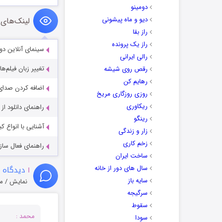
دومینو
دیو و ماه پیشونی
لینک‌های 
راز بقا
راز یک پرونده
سینمای آنلاین دو
رالی ایرانی
تغییر زبان فیلم‌ها
رقص روی شیشه
رهایم کن
اضافه کردن صدای 
روزی روزگاری مریخ
ریکاوری
راهنمای دانلود ا
رینگو
آشنایی با انواع ک
زار و زندگی
زخم کاری
راهنمای فعال سازی کیفیت R
ساخت ایران
سال های دور از خانه
۱
دیدگاه 
سایه باز
نمایش / م
سرگیجه
سقوط
محمد :
سودا