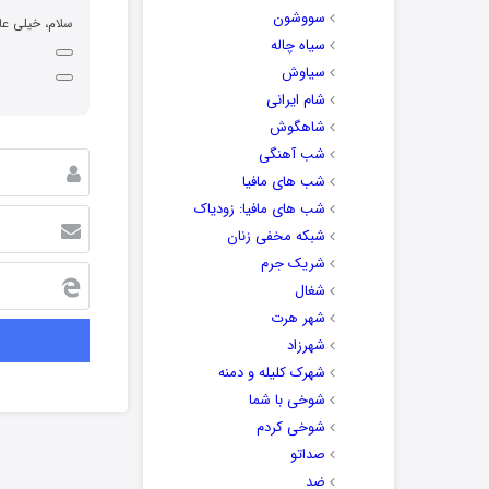
سووشون
سلام، خیلی عا
سیاه چاله
سیاوش
شام ایرانی
شاهگوش
شب آهنگی
شب های مافیا
شب های مافیا: زودیاک
شبکه مخفی زنان
شریک جرم
شغال
شهر هرت
شهرزاد
شهرک کلیله و دمنه
شوخی با شما
شوخی کردم
صداتو
ضد