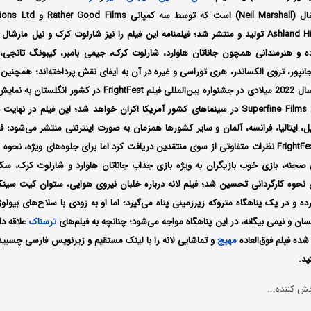
Ashland Hill Media Finance تولید و منتشر شد؛ فیلمنامه این فیلم را نیز شارلوت کرک و نیل
ه و هنرمندانی همچون جاناتان هاوارد، شارلوت کرک، جیمی بامبر، کیبونگ تانجی، 
نپور، تروی الکساندر، هری توراسی و غیره در آن به ایفای نقش پرداخته‌اند؛ همچنین فیل
اکتبر توسط کمپانی Superfine Films در سینماهای کشور آمریکا اکران خواهد شد؛ این فیلم در 
رزیل، ایتالیا، فرانسه، آلمان و سایر کشورها همزمان به صورت اینترنتی منتشر می‌شود؛ ف
در جشنواره فیلم FrightFest نظرات متفاوتی از سوی منتقدین دریافت کرد اما برای جلوه‌های ویژه، 
 صحنه، بازی خوب بازیگران به ویژه بازی جذاب جاناتان هاوارد و شارلوت کرک، س
نحوه کارگردانی تحسین شد؛ فیلم لانه درباره خلبان نیروی هوایی، ستوان کیت سین
ه و در یک پناهگاه متروکه زیرزمینی پناه می‌گیرد؛ اما او به زودی با سلاح‌های بیول
ن و نیمی بیگانه، در این پناهگاه مواجه می‌شود؛ چنانچه به فیلم‌های
ترسناک
علاقه دا
ده فیلم فوق‌العاده
مهیج
و تماشایی لانه را با ‌لینک مستقیم و زیرنویس فارسی چسبی
ید.
ش کننده...