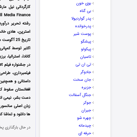
بوی خون
بی گناه
پدر گواردیولا
رشته تحریر درآورد
پدرخوانده
استرپن، هادی خانجا
پوست شیر
پیشگو
پیکولو
کانادا، استرالیا، ب
تاسیان
تی ان تی
جادوگر
فیلمبرداری، طراحی
جان سخت
داستانی و همچنین 
جزیره
افغانستان سقوط کرد
جنگل آسفالت
دست بشر، نیمی انسا
جوکر
زبان اصلی سانسور ش
جیران
ها دانلود و تماشا کن
چهره شو
چیدمانه
در حال بارگذاری پخ
حرفه ای