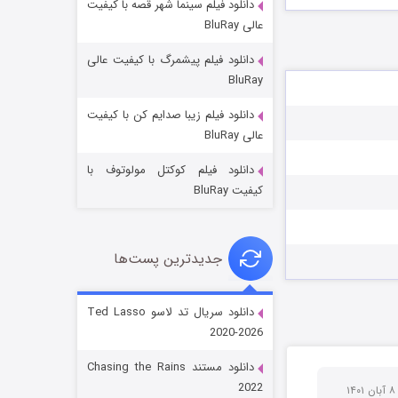
دانلود فیلم سینما شهر قصه با کیفیت
عالی BluRay
دانلود فیلم پیشمرگ با کیفیت عالی
BluRay
دانلود فیلم زیبا صدایم کن با کیفیت
جادوگری در مغولستان
عالی BluRay
14 (زیرنویس)
قسمت
منتشر شد
دانلود فیلم کوکتل مولوتوف با
کیفیت BluRay
جدیدترین پست‌ها
دانلود سریال تد لاسو Ted Lasso
2020-2026
باب اسفنجی فصل ۱۷
دانلود مستند Chasing the Rains
6 (زیرنویس)
قسمت
منتشر شد
2022
بان ۱۴۰۱