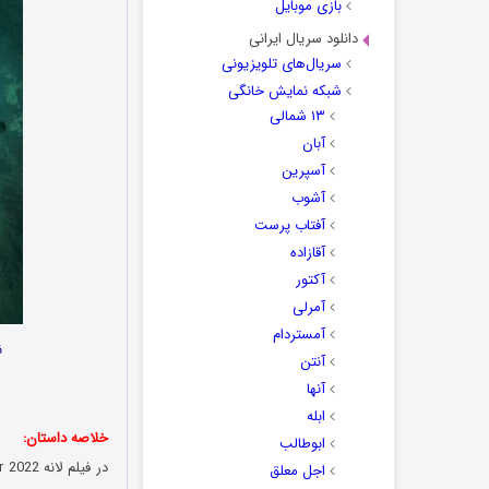
بازی موبایل
دانلود سریال ایرانی
سریال‌های تلویزیونی
شبکه نمایش خانگی
۱۳ شمالی
آبان
آسپرین
آشوب
آفتاب پرست
آقازاده
آکتور
آمرلی
آمستردام
ن
آنتن
آنها
ابله
خلاصه داستان:
ابوطالب
اجل معلق