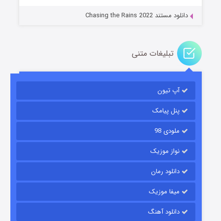
دانلود مستند Chasing the Rains 2022
تبلیغات متنی
آپ تیون
باب اسفنجی فصل ۱۷
۶ (زیرنویس)
قسمت
منتشر شد
پنل پیامک
ملودی 98
نواز موزیک
دانلود رمان
میفا موزیک
دانلود آهنگ
رویایی برای تو