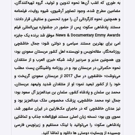
به طوری که اغلب آن‌ها نحوه تدوین و تولید، گروه تهیه‌کنندگان،
مضامین مطرح شده، وجود تصاویر آرشیوی، شیوه روایت، فیلمنامه
و همچنین نحوه کارگردانی آن را مورد تحسین و ستایش قرار دادند؛
مستند پادشاهی سکوت پس از حضور در جشنواره بین‌المللی فیلم
News & Documentary Emmy Awards موفق شد برنده یک جایزه
امی برای بهترین مستند سیاسی و دولتی شود؛ جمال خاشقچی
روزنامه‌نگار، مقاله‌نویس و نویسنده اهل کشور عربستان سعودی بود؛
وی همچنین مدیر و سردبیر ارشد شبکه خبری العرب و از منتقدان
نحوه حکمرانی در عربستان بود و در روزنامه واشینگتن پست مطلب
می‌نوشت؛ خاشقچی در سال 2017 از عربستان سعودی گریخت و
خود را از کشور تبعید نمود؛ او از منتقدان شدید ولیعهد عربستان،
محمد بن سلمان و پادشاه کشور، سلمان بن عبدالعزیز آل سعود بود؛
جمال نوه محمد خاشقچی، پزشک مخصوص ملک عبدالعزیز بود و
نیز عدنان خاشقچی که در ماجرای مک‌فارلین در ایران مشهور شد،
عموی وی بود؛ نسخه زبان اصلی مستند فوق‌العاده جذاب و تماشایی
پادشاهی سکوت را می‌توانید با لینک مستقیم و زیرنویس فارسی
چسبیده از وبسایت دوستی ها دانلود و تماشا کنید.