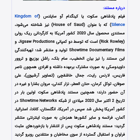
درباره مستند:
فیلم پادشاهی سکوت یا کینگدام آو سایلنس (
Kingdom of
Silence
) که با عنوان (House of Saud) نیز شناخته می‌شود،
مستندی محصول سال 2020 کشور آمریکا به کارگردانی ریک رولی
(Rick Rowley) است که توسط دو کمپانی Jigsaw Productions و
Showtime Documentary Films تولید و منتشر شد؛ تهیه‌کنندگی
این مستند را نیز بیان الخطیب، سام بلک، راشل بوزیچ و تروور
داویدوسکی به صورت مشترک برعهده داشته‌‌‌ و افرادی همچون ناصر
فاریس، لارنس رایت، جمال خاشقچی (تصاویر آرشیوی)، علی
صوفان، توکل کرمان، حنان العطر، نزار کندلی، مروان بشارا و غیره در
آن حضور دارند؛ همچنین مستند پادشاهی سکوت اولین بار در
تاریخ 2 اکتبر سال 2020 میلادی از شبکه Showtime Networks در
کشور آمریکا پخش شد سپس در آمریکا، انگلستان، کانادا، استرالیا،
آلمان، فرانسه و سایر کشورها همزمان به صورت اینترنتی منتشر
گردید؛ مستند پادشاهی سکوت پس از انتشار با بازخوردهای مثبت
فراوان و استقبال گسترده از سوی مخاطبان و منتقدین روبرو گردید