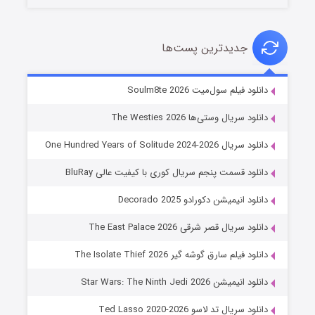
جدیدترین پست‌ها
خاندان اژدها فصل ۳
دانلود فیلم سول‌میت Soulm8te 2026
۶ (زیرنویس)
قسمت
منتشر شد
دانلود سریال وستی‌ها The Westies 2026
دانلود سریال One Hundred Years of Solitude 2024-2026
دانلود قسمت پنجم سریال کوری با کیفیت عالی BluRay
دانلود انیمیشن دکورادو Decorado 2025
دانلود سریال قصر شرقی The East Palace 2026
دانلود فیلم سارق گوشه گیر The Isolate Thief 2026
جادوگری در مغولستان
دانلود انیمیشن Star Wars: The Ninth Jedi 2026
۱۴ (زیرنویس)
قسمت
منتشر شد
دانلود سریال تد لاسو Ted Lasso 2020-2026