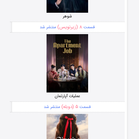
شوهر
۸ (زیرنویس)
قسمت
منتشر شد
عملیات آپارتمان
۵ (دوبله)
قسمت
منتشر شد