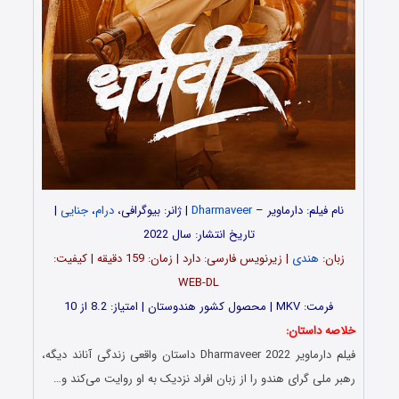
نام فیلم: دارماویر –
Dharmaveer
| ژانر: بیوگرافی،
درام
،
جنایی
|
تاریخ انتشار: سال 2022
زبان:
هندی
| زیرنویس فارسی: دارد | زمان: 159 دقیقه | کیفیت:
WEB-DL
فرمت: MKV | محصول کشور هندوستان | امتیاز: 8.2 از 10
خلاصه داستان:
فیلم دارماویر Dharmaveer 2022 داستان واقعی زندگی آناند دیگه،
رهبر ملی گرای هندو را از زبان افراد نزدیک به او روایت می‌کند و…