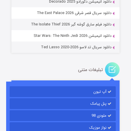
دانلود انیمیشن دکورادو Decorado 2025
دانلود سریال قصر شرقی The East Palace 2026
جادوگری در مغولستان
دانلود فیلم سارق گوشه گیر The Isolate Thief 2026
۱۴ (زیرنویس)
قسمت
منتشر شد
دانلود انیمیشن Star Wars: The Ninth Jedi 2026
دانلود سریال تد لاسو Ted Lasso 2020-2026
تبلیغات متنی
آپ تیون
باب اسفنجی فصل ۱۷
۶ (زیرنویس)
قسمت
منتشر شد
پنل پیامک
ملودی 98
نواز موزیک