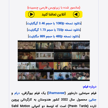
(سانسور شده با زیرنویس فارسی چسبیده)
[
دانلود نسخه 1080p با حجم 3.46 گیگابایت
]
[
دانلود نسخه 720p با حجم 1.73 گیگابایت
]
[
دانلود نسخه 480p با حجم 889 مگابایت
]
درباره فیلم:
فیلم سینمایی دارماویر (
Dharmaveer
) یک فیلم بیوگرافی،
درام
و
جنایی
محصول سال 2022 کشور
هندوستان
به کارگردانی پروین
تارده (Pravin Tarde) است که توسط دو کمپانی Sahil Motion