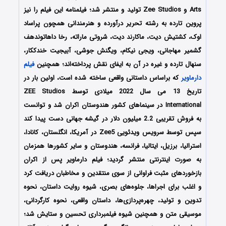
Arts و Zee Studios تولید و منتشر شد؛ فیلمنامه این فیلم را نیز
پروین تارده به رشته تحریر درآورده و هنرمندانی همچون پراساد
اوک، کشتیش دیت، ماکارند دیت، شروتی ماراته، رخا داهاتوندهف
گشمیر مهاجانی، ویجی نیکام، ویگنش جوشی، آبیجیت خندککار،
سنهال تارده و غیره در آن به ایفای نقش پرداخته‌اند؛ همچنین
فیلم
دارماویر
که براساس داستانی واقعی ساخته شده است، اولین بار در
تاریخ 13 می سال 2022 میلادی توسط ZEE Studios
International در سینماهای کشور هندوستان اکران شد و توانست
به فروش تقریبی 2.2 میلیون دلار در گیشه جهانی دست پیدا کند
سپس توسط سرویس ویدئویی Zee5 در آمریکا، انگلستان، کانادا،
استرالیا، برزیل، ایتالیا، فرانسه، هندوستان و سایر کشورها همزمان
به صورت اینترنتی منتشر گردید؛ فیلم دارماویر پس از اکران
بازخوردهای مثبت فراوانی از سوی منتقدین و مخاطبان دریافت کرد
و اغلب برای اجراها، جلوه‌های بصری، شیوه روایت داستان، نحوه
تدوین و تولید، چهره‌پردازی‌ها، داستان واقعی، نحوه کارگردانی،
موسیقی متن و همچنین شیوه فیلمبرداری تحسین و ستایش شد؛