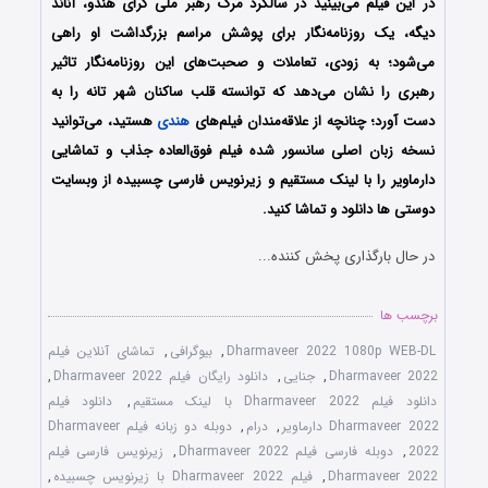
در این فیلم می‌بینید در سالگرد مرگ رهبر ملی گرای هندو، آناند
دیگه، یک روزنامه‌نگار برای پوشش مراسم بزرگداشت او راهی
می‌شود؛ به زودی، تعاملات و صحبت‌های این روزنامه‌نگار تاثیر
رهبری را نشان می‌دهد که توانسته قلب ساکنان شهر تانه را به
دست آورد؛ چنانچه از علاقه‌مندان فیلم‌های
هندی
هستید، می‌توانید
نسخه زبان اصلی سانسور شده فیلم فوق‌العاده جذاب و تماشایی
دارماویر را با ‌لینک مستقیم و زیرنویس فارسی چسبیده از وبسایت
دوستی ها دانلود و تماشا کنید.
در حال بارگذاری پخش کننده...
برچسب ها
Dharmaveer 2022 1080p WEB-DL
,
بیوگرافی
,
تماشای آنلاین فیلم
Dharmaveer 2022
,
جنایی
,
دانلود رایگان فیلم Dharmaveer 2022
,
دانلود فیلم Dharmaveer 2022 با لینک مستقیم
,
دانلود فیلم
Dharmaveer 2022 دارماویر
,
درام
,
دوبله دو زبانه فیلم Dharmaveer
2022
,
دوبله فارسی فیلم Dharmaveer 2022
,
زیرنویس فارسی فیلم
Dharmaveer 2022
,
فیلم Dharmaveer 2022 با زیرنویس چسبیده
,