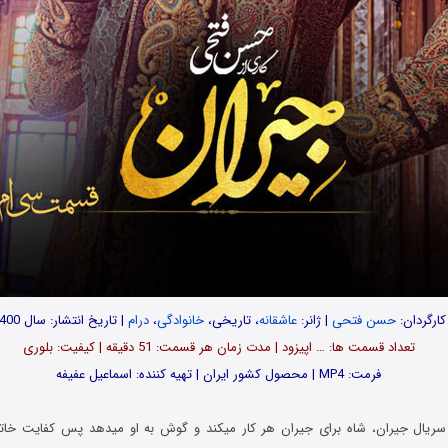
کارگردان:
حسن فتحی
| ژانر:
عاشقانه
، تاریخی،
خانوادگی
،
درام
| تاریخ انتشار: سال 1400
تعداد قسمت ها: … اپیزود | مدت زمان هر قسمت: 51 دقیقه | کیفیت: بلوری
فرمت: MP4 | محصول کشور ایران | تهیه کننده: اسماعیل عفیفه
یال جیران، شاه برای جیران هر کار میکند و گوش به او میدهد پس کفایت خاتو