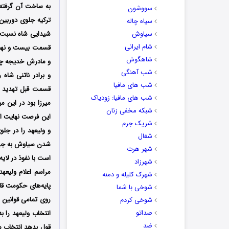
به ساخت آن گرفته 
سووشون
ترکیه جلوی دوربین
سیاه چاله
سیاوش
شیدایی شاه نسبت ب
شام ایرانی
قسمت بیست و نهم س
شاهگوش
و مادرش خدیجه چهر
شب آهنگی
و برادر ناتنی شاه 
شب های مافیا
قسمت قبل تهدید ش
شب های مافیا: زودیاک
میرزا بود در این م
شبکه مخفی زنان
این فرصت نهایت است
شریک جرم
و ولیعهد را در جل
شغال
شدن سیاوش به جهت
شهر هرت
است با نفوذ در لای
شهرزاد
مراسم اعلام ولیعه
شهرک کلیله و دمنه
پایه‌های حکومت قا
شوخی با شما
روی تمامی قوانین 
شوخی کردم
صداتو
انتخاب ولیعهد را ب
ضد
قول بدهد انتخاب م