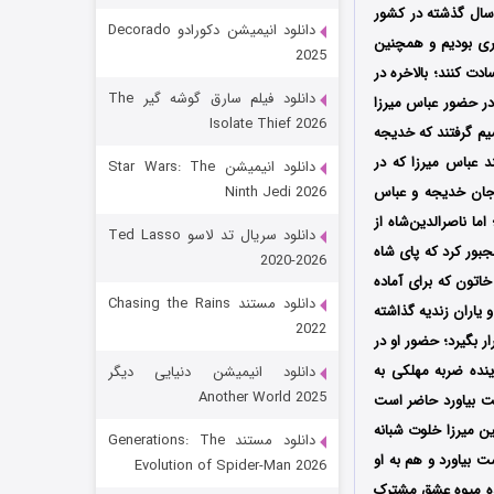
 سال گذشته در کشور
دانلود انیمیشن دکورادو Decorado
ری بودیم و همچنین
2025
ت کنند؛ بالاخره در
دانلود فیلم سارق گوشه گیر The
ر حضور عباس میرزا
Isolate Thief 2026
یم گرفتند که خدیجه
ند عباس میرزا که در
دانلود انیمیشن Star Wars: The
جان خدیجه و عباس
Ninth Jedi 2026
ا ناصرالدین‌شاه از
رویایی برای تو
دانلود سریال تد لاسو Ted Lasso
بور کرد که پای شاه
2020-2026
15 (دوبله)
قسمت
منتشر شد
اتون که برای آماده
دانلود مستند Chasing the Rains
اران زندیه گذاشته
2022
ر بگیرد؛ حضور او در
نده ضربه مهلکی به
دانلود انیمیشن دنیایی دیگر
Another World 2025
ست بیاورد حاضر است
ن میرزا خلوت شبانه
دانلود مستند Generations: The
 بیاورد و هم به او
Evolution of Spider-Man 2026
نده میوه عشق مشترک