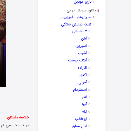
بازی موبایل
دانلود سریال ایرانی
سریال‌های تلویزیونی
شبکه نمایش خانگی
۱۳ شمالی
آبان
آسپرین
آشوب
آفتاب پرست
آقازاده
آکتور
آمرلی
آمستردام
آنتن
آنها
ابله
خلاصه داستان:
ابوطالب
در قسمت سی ام سر
اجل معلق