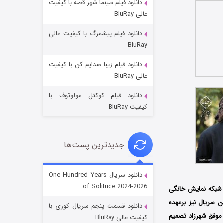
دانلود فیلم سینما شهر قصه با کیفیت
عالی BluRay
دانلود فیلم پیشمرگ با کیفیت عالی
BluRay
دانلود فیلم زیبا صدایم کن با کیفیت
جادوگری در مغولستان
عالی BluRay
14 (زیرنویس)
قسمت
منتشر شد
دانلود فیلم کوکتل مولوتوف با
کیفیت BluRay
جدیدترین پست‌ها
دانلود سریال One Hundred Years
of Solitude 2024-2026
شبکه نمایش خانگی
باب اسفنجی فصل ۱۷
 این سریال نیز برعهده
دانلود قسمت پنجم سریال کوری با
6 (زیرنویس)
قسمت
منتشر شد
موفق شهرزاد تصمیم
کیفیت عالی BluRay