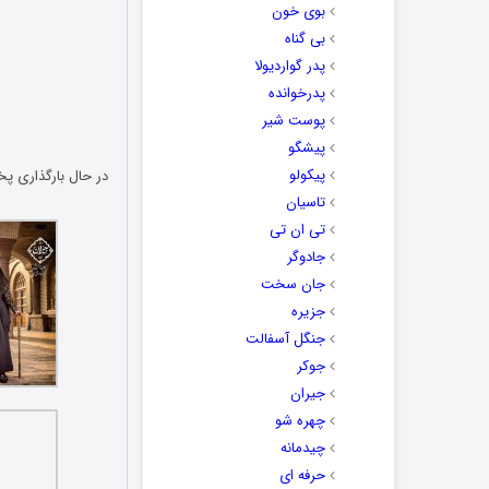
بوی خون
بی گناه
پدر گواردیولا
پدرخوانده
پوست شیر
پیشگو
پیکولو
در حال بارگذاری پخ
تاسیان
تی ان تی
جادوگر
جان سخت
جزیره
جنگل آسفالت
جوکر
جیران
چهره شو
چیدمانه
حرفه ای