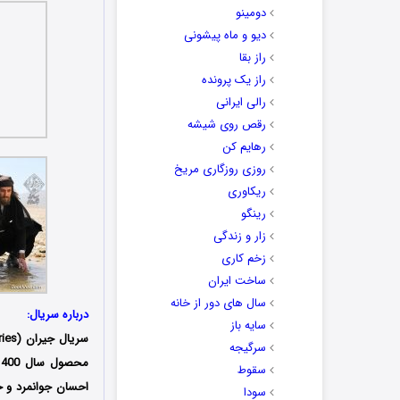
دومینو
دیو و ماه پیشونی
راز بقا
راز یک پرونده
رالی ایرانی
رقص روی شیشه
رهایم کن
روزی روزگاری مریخ
ریکاوری
رینگو
زار و زندگی
زخم کاری
ساخت ایران
سال های دور از خانه
درباره سریال:
سایه باز
سریال جیران (Jeyran Series) سریالی
سرگیجه
سقوط
احسان جوانمرد و 
سودا