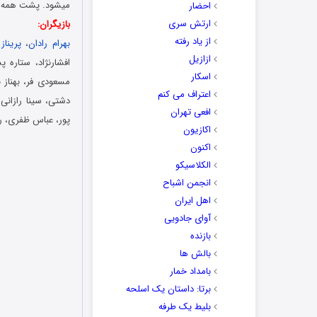
میشود. پشت همه ا
احضار
ارتش سری
بازیگران:
از یاد رفته
بهرام رادان
،
پریناز 
ازازیل
افشارنژاد، ستاره پ
اسکار
مسعودی فر، بهناز 
اعتراف می کنم
دشتی، سینا رازان
افعی تهران
پور، عباس ظفری، را
اکازیون
اکنون
الکلاسیکو
انجمن اشباح
اهل ایران
آوای جادویی
بازنده
بالش ها
بامداد خمار
برتا: داستان یک اسلحه
بلیط یک‌‌ طرفه