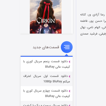
رعنا آزادی ور، کتانه
ا حسن پور، فاطمه
، الهام نامی، نهال
وفیقی، فرشید صمدی
قسمت‌های جدید
سریال زشت
2 (زیرنویس)
قسمت
منتشر شد
دانلود قسمت پنجم سریال کوری با
کیفیت عالی BluRay
دانلود قسمت اول سریال اعتراف
میکنم 1080p BluRay
دانلود قسمت چهارم سریال کوری با
کیفیت عالی BluRay
دانلود سریال بیست و یک با کیفیت