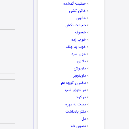
حیثیت گمشده
خائن کشی
خاتون
خجالت نکش
خسوف
خواب زده
خوب بد جلف
خون سرد
دادزن
داریوش
داوینچیز
دختران کوچه غم
در انتهای شب
دراکولا
دست به مهره
دفتر یادداشت
دل
دندون طلا