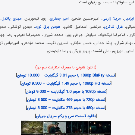
ین عطوفتها دسیسه ای پنهان است…
ایزدیار
،
مریلا زارعی
، امیرحسین فتحی،
امیر جعفری
، رویا تیموریان،
مهدی پاکدل
، 
سیانی،
غزل شاکری
، مرتضی اسماعیل کاشی،
هومن برق نورد
، مهدی کوشکی، سمیر
نازی، غلامرضا نیکخواه، سیاوش چراغی پور، محمد شیری، حمیدرضا نعیمی، رضا جهانی
ی، بهنام شرفی، پاشا جمالی، حسن مؤذنی، نسرین نکیسا، محمد مژدهی، امیرعباس ت
ستین عزیزپور، علی اشمند، پرویز بزرگی و رضا داودوندی
(دانلود قانونی با مصرف اینترنت نیم بها)
[
نسخه 1080p BluRay با حجم 3.01 گیگابایت – 10.000 تومان
]
[
نسخه 1080p HQ با حجم 1.49 گیگابایت – 9.500 تومان
]
[
نسخه 1080p با حجم 1.0 گیگابایت – 9.000 تومان
]
[
نسخه 720p با حجم 469 مگابایت – 8.500 تومان
]
[
نسخه 480p با حجم 278 مگابایت – 8.000 تومان
]
[
دانلود قسمت سی و یکم سریال جیران
]