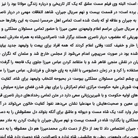
است؛ البته وی فیلم مست عشق که یک کار تاریخی و درباره زندگی مولانا بود را نیز
 برده است؛ در قسمت بیست و نهم سریال جیران، شاهد اتفاقات مهمی در دربار ناص
ه جیران و علاقه او که باعث شده است تمامی اهل حرمسرا نسبت به این رفتارها حساد
ریال جیران مراسم اعلام ولیعهدی معین میرزا با حضور تمامی مسئولان مملکتی و د
یقی که مغضوب دربار ناصری هستند برگزار شد؛ ناصرالدین‌شاه به همراه مادرش تصم
را خار و خفیف کنند؛ وقتی اعلام کردند که همه افراد برای بیعت با ولیعهد جدید بیای
ده بود در صورت سرپیچی اعدام می‌شود از مجلس خارج شد و سلمان که نگران 
یان در نقش منجی ظاهر شد و با متقاعد کردن عباس میرزا جلوی یک فاجعه را گرفت؛ ام
فاده را کرد و در زمان دستبوسی با اشاره به پای خودش و فرزندش، عباس میرزا را مج
وی چشم تمامی مسئولان مملکتی ببوسد؛ در بحبوحه انتخاب ولیعهد برای شاه، کفایت خ
 شورش علیه حکومت مرکزی تمام تمرکزش را برای بهتر شدن فضای مبارزه سیاوش و ی
ه‌های اولیه حکومت و با شیرین‌زبانی سعی دارد در متن تمامی رخدادهای دربار ناصری قرا
دی معین و صحبت‌هایش با مهدعلیا نشان می‌دهد نفوذ کفایت خاتون می‌تواند در آی
جار وارد کند؛ یک شاه مست و دیوانه و عاشق برای آنکه بتواند دل معشوقش را به د
مملکتی پا بگذارد؛ شاه در قسمت بیست و نهم سریال جیران با پشت کردن به مادر معی
ه جیران اختصاص داد تا بعد از داغ از دست دادن محمدمیرزا هم دل معشوقه را به دست
عین برای ولیعهدی ربطی به جانشینی شاه ندارد و ناصرالدین شاه دوست دارد شاه آی