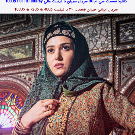
دانلود قسمت سی ام 30 سریال جیران با کیفیت عالی 1080p Full HD BluRay
سریال ایرانی جیران قسمت
۳۰
با کیفیت 1080p & 720p & 480p