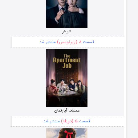
شوهر
۸ (زیرنویس)
قسمت
منتشر شد
عملیات آپارتمان
۵ (دوبله)
قسمت
منتشر شد