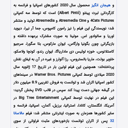
و
هیجان انگیز
محصول سال 2020 کشورهای اسپانیا و فرانسه به
کارگردانی لبرت پینتو (Albert Pintó) است که توسط سه کمپانی
4Cats Pictures و Atresmedia Cine و Atresmedia تولید و منتشر
شد؛ نویسندگی این فیلم را نیز رامون کامپوس، جما آر نیرا، دیوید
اوریا و سالوادور اس. مولینا به صورت مشترک برعهده داشته و
بازیگرانی چون بگونیا وارگاس، ایوان مارکوس، بئا سگورا، سرجیو
کاستلانوس، خوزه لوئیس دی ماداریاگا، ایوان رندو، کونچا ولاسکو،
خاویر بوتت، ماریا بالستروس، رزا آلوارز و غیره در آن به ایفای نقش
پرداخته‌اند؛ همچنین این فیلم اولین بار در تاریخ 17 ژانویه سال
2020 میلادی توسط کمپانی Warner Bros. Pictures در سینماهای
کشور اسپانیا اکران شد و توانست به فروش تقریبی 8.9 میلیون دلار
در گیشه جهانی دست پیدا کند سپس در قالب DVD پخش گردید؛
این فیلم در نهایت توسط کمپانی Big Tree Entertainment در
آمریکا، انگلستان، کانادا، استرالیا، برزیل، آلمان، اسپانیا، فرانسه و
سایر کشورها همزمان به صورت اینترنتی منتشر شد؛ فیلم
مالاسانا
32
پس از اکران توانست بازخوردهای مثبت فراوانی از سوی