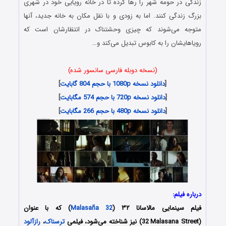
زندگی در حومه شهر را رها کرده تا در خانه رویایی خود در شهری
بزرگ زندگی کنند. اما به زودی و با نقل مکان به خانه جدید، آن‎ها
متوجه می‌شوند که چیزی وحشتناک در انتظارشان است که
رویاهایشان را به کابوس تبدیل می‌کند و…
(نسخه دوبله فارسی سانسور شده)
[
دانلود نسخه 1080p با حجم 804 گابایت
]
[
دانلود نسخه 720p با حجم 574 مگابایت
]
[
دانلود نسخه 480p با حجم 266 مگابایت
]
درباره فیلم:
فیلم سینمایی مالاسانا ۳۲ (
Malasaña 32
) که با عنوان
(32
Malasana Street) نیز شناخته می‌شود، فیلمی
i
ترسناک
،
رازآلود