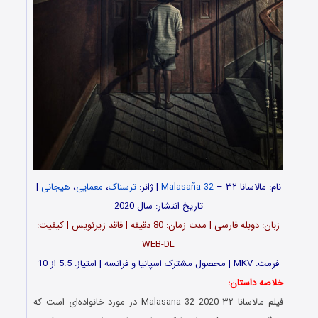
نام: مالاسانا ۳۲ –
Malasaña 32
| ژانر:
ترسناک
،
معمایی
،
هیجانی
|
تاریخ انتشار: سال 2020
زبان: دوبله فارسی | مدت زمان: 80 دقیقه | فاقد زیرنویس | کیفیت:
WEB-DL
فرمت: MKV | محصول مشترک اسپانیا و فرانسه | امتیاز: 5.5 از 10
خلاصه داستان:
فیلم مالاسانا ۳۲ Malasana 32 2020 در مورد خانواده‌ای است که