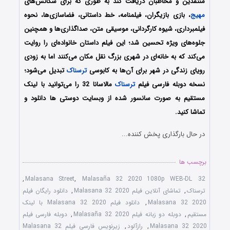
منتقدین و مخاطبان دریافت کند به طوری که برای سکانس‌های
مهیج
، بازی بازیگران، فیلمنامه، خط داستانی، فضاسازی‌ها، نحوه
فیلمبرداری، شیوه کارگردانی، موسیقی متن، صداگذاری‌ها و همچنین
جلوه‌های ویژه تحسین شد؛ این فیلم داستان خانواده‌ای را روایت
می‌کند که به خانه‌ای در شهری بزرگ نقل مکان می‌کنند اما به زودی
رویای زندگی در شهر برای آن‌ها به کابوسی
ترسناک
تبدیل می‌شود؛
نسخه دوبله فارسی فیلم
ترسناک
مالاسانا 32 را می‌توانید با لینک
مستقیم به صورت سانسور شده از وبسایت دوستی ها دانلود و
تماشا کنید.
در حال بارگذاری پخش کننده...
برچسب ها
,
,
Malasaña 32 2020 1080p WEB-DL
32 Malasana Street
ترسناک
,
تماشای آنلاین فیلم Malasana 32 2020
,
دانلود رایگان فیلم
Malasana 32 2020
,
دانلود فیلم Malasana 32 2020 با لینک
مستقیم
,
دوبله دو زبانه فیلم Malasaña 32 2020
,
دوبله فارسی فیلم
Malasana 32 2020
,
رازآلود
,
زیرنویس فارسی فیلم Malasana 32