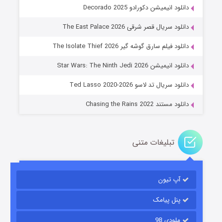
دانلود انیمیشن دکورادو Decorado 2025
دانلود سریال قصر شرقی The East Palace 2026
دانلود فیلم سارق گوشه گیر The Isolate Thief 2026
جادوگری در مغولستان
دانلود انیمیشن Star Wars: The Ninth Jedi 2026
۱۴ (زیرنویس)
قسمت
منتشر شد
دانلود سریال تد لاسو Ted Lasso 2020-2026
دانلود مستند Chasing the Rains 2022
تبلیغات متنی
آپ تیون
باب اسفنجی فصل ۱۷
۶ (زیرنویس)
قسمت
منتشر شد
پنل پیامک
ملودی 98