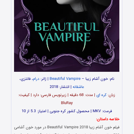
نام: خون آشام زیبا –
Beautiful Vampire
| ژانر:
درام
، فانتزی،
عاشقانه
| انتشار: 2018
زبان:
کره ای
| مدت‌‌: 68 دقیقه | زیرنویس فارسی: دارد | کیفیت:
BluRay
فرمت: MKV | محصول کشور کره جنوبی | امتیاز: 5.3 از 10
خلاصه داستان:
فیلم خون آشام زیبا Beautiful Vampire 2018 در مورد خون آشامی