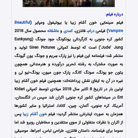
درباره فیلم:
فیلم سینمایی خون آشام زیبا یا بیوتیفول ومپایر (
Beautiful
Vampire
) فیلمی
درام
، فانتزی،
کمدی
و
عاشقانه
محصول سال 2018
کشور کره جنوبی به کارگردانی یونکونگ جود جونگ (Eunkyung
‘Jude’ Jung) است که توسط کمپانی Siren Pictures تولید و
منتشر شد؛ فیلمنامه این فیلم را نیز پارک سِریم و جونگ یون گیونگ
به صورت مشترک به رشته تحریر درآورده و هنرمندانی همچون
یئون جو یونگ، سونگ کانگ، پارک جون میون، یونگ-نیو لی و
غیره در آن به ایفای نقش پرداخته‌اند؛ همچنین فیلم خون آشام زیبا
اولین
بار در تاریخ 8 اکتبر سال 2018 میلادی توسط کمپانی Kidari
Ent در سینماهای کشور کره جنوبی اکران شد سپس در انگلستان،
آمریکا، کره جنوبی، آلمان، چین، کانادا، استرالیا و سایر کشورها
همزمان به صورت اینترنتی منتشر گردید؛ فیلم
خون آشام زیبا
پس
از اکران با نظرات متفاوتی از سوی منتقدین و مخاطبان روبرو شد اما
عموما برای فیلمنامه، داستان فانتزی، طراحی لباس، اجراها، موسیقی