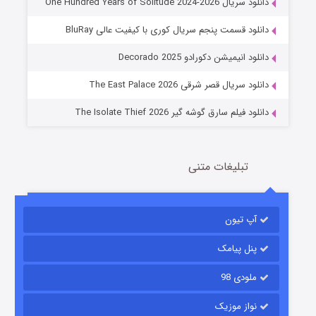
دانلود سریال One Hundred Years of Solitude 2024-2026
دانلود قسمت پنجم سریال کوری با کیفیت عالی BluRay
عملیات آپارتمان
دانلود انیمیشن دکورادو Decorado 2025
2 (زیرنویس)
قسمت
منتشر شد
دانلود سریال قصر شرقی The East Palace 2026
دانلود فیلم سارق گوشه گیر The Isolate Thief 2026
تبلیغات متنی
آپ تیون
مردگان متحرک: شهر مرده ۳
2 (زیرنویس)
قسمت
منتشر شد
پنل پیامک
ملودی 98
نواز موزیک