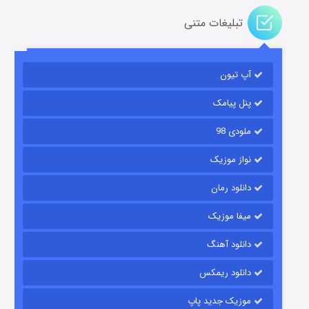
تبلیغات متنی
آپ تیون
باب اسفنجی فصل ۱۷
۶ (زیرنویس)
قسمت
منتشر شد
پنل پیامک
ملودی 98
نواز موزیک
دانلود رمان
میفا موزیک
دانلود آهنگ
رویایی برای تو
دانلود ریمکس
۱۵ (دوبله)
قسمت
منتشر شد
موزیک جدید پاپ