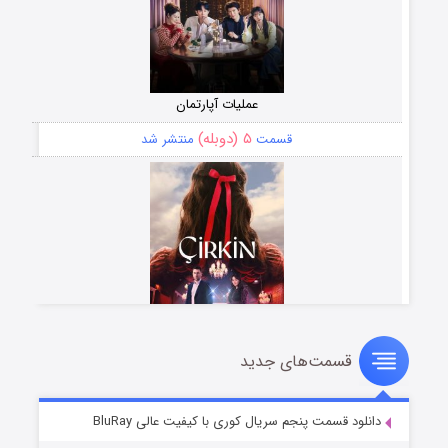
عملیات آپارتمان
۵ (دوبله)
قسمت
منتشر شد
قسمت‌های جدید
سریال زشت
۲ (زیرنویس)
قسمت
منتشر شد
دانلود قسمت پنجم سریال کوری با کیفیت عالی BluRay