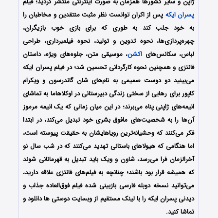
ژاپن و سایر کشورها همزمان به صورت اینترنتی منتشر گردید؛ فیلم
پسران ایکه
پس از اکران توانست نظر مثبت منتقدین و مخاطبان را
به خود جلب کند به طوری که برای بازی خوب بازیگران،
چهره‌پردازی‌ها، نحوه تدوین و تولید، نحوه فیلمبرداری، طراحی
لباس، سکانس‌های
اکشن
، موسیقی متن، جلوه‌های ویژه، داستان
فانتزی و همچنین نحوه کارگردانی تحسین شد؛ در فیلم پسران ایکه
می‌بینید دو دوست صمیمی به نام‌های شان گاندرسون و ویکرام
کاپور برای رهایی از سختی زندگی دبیرستانی در اوکلاهاما به تماشای
انیمه‌های ژاپنی پناه می‌برند؛ در این میان زمانی که یک انیمه مرموز
آن‌ها را به شخصیت‌های مافوق بشری خود تبدیل می‌کند، در ابتدا
فکر می‌کنند که وحشیانه‌ترین رویاهایشان به حقیقت پیوسته است،
اما هنگامی که هیولاهای باستانی تهدید می‌کنند که در شب سال نو
آخرالزمان فرا می‌رسد، شاون و ویک باید تبدیل به قهرمانانی شوند
که همیشه قرار بود باشند؛ چنانچه به فیلم‌های فانتزی علاقه دارید،
می‌توانید نسخه دوبله فارسی بازبینی شده فیلم فوق‌العاده جذاب و
دیدنی پسران ایکه را با ‌لینک مستقیم از وبسایت دوستی ها دانلود و
تماشا کنید.