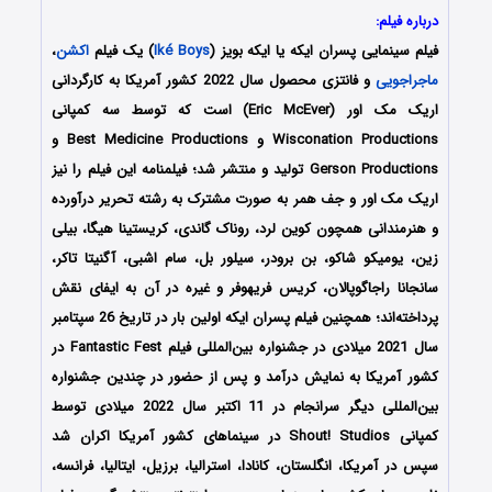
درباره فیلم:
فیلم سینمایی
پسران ایکه یا ایکه بویز
(
Iké Boys
) یک فیلم
اکشن
،
ماجراجویی
و فانتزی محصول سال 2022 کشور
آمریکا
به کارگردانی
اریک مک اور (Eric McEver) است که توسط سه کمپانی
Wisconation Productions و Best Medicine Productions و
Gerson Productions تولید و منتشر شد؛ فیلمنامه این فیلم را نیز
اریک مک اور و جف همر به صورت مشترک به رشته تحریر درآورده
و هنرمندانی همچون کوین لرد، روناک گاندی، کریستینا هیگا، بیلی
زین، یومیکو شاکو، بن برودر، سیلور بل، سام اشبی، آگنیتا تاکر،
سانجانا راجاگوپالان، کریس فریهوفر و غیره در آن به ایفای نقش
پرداخته‌اند؛ همچنین فیلم پسران ایکه اولین بار در تاریخ 26 سپتامبر
سال 2021 میلادی در جشنواره بین‌المللی فیلم Fantastic Fest در
کشور آمریکا به نمایش درآمد و پس از حضور در چندین جشنواره
بین‌المللی دیگر سرانجام در 11 اکتبر سال 2022 میلادی توسط
کمپانی‌ Shout! Studios در سینماهای کشور آمریکا اکران شد
سپس در آمریکا، انگلستان، کانادا، استرالیا، برزیل، ایتالیا، فرانسه،