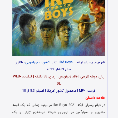
نام فیلم: پسران ایکه –
Iké Boys
| ژانر:
اکشن
،
ماجراجویی
، فانتزی |
سال انتشار: 2021
زبان: دوبله فارسی | فاقد زیرنویس | زمان: 88 دقیقه | کیفیت: WEB-
DL
فرمت: MP4 | محصول کشور آمریکا | امتیاز: 5.3 از 10
خلاصه داستان:
در فیلم پسران ایکه Ike Boys 2021 می‌بینید زمانی که یک انیمه
جادویی و اسرارآمیز دو نوجوان شیفته انیمه‌های ژاپنی و یک