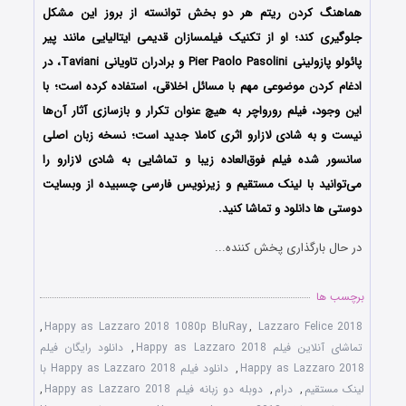
هماهنگ کردن ریتم هر دو بخش توانسته از بروز این مشکل
جلوگیری کند؛ او از تکنیک فیلمسازان قدیمی ایتالیایی مانند پیر
پائولو پازولینی Pier Paolo Pasolini و برادران تاویانی Taviani، در
ادغام کردن موضوعی مهم با مسائل اخلاقی، استفاده کرده است؛ با
این‌ وجود، فیلم رورواچر به‌ هیچ‌ عنوان تکرار و بازسازی آثار آن‌ها
نیست و به شادی لازارو اثری کاملا جدید است؛ نسخه زبان اصلی
سانسور شده فیلم فوق‌العاده زیبا و تماشایی به شادی لازارو را
می‌توانید با لینک مستقیم و زیرنویس فارسی چسبیده از وبسایت
دوستی ها دانلود و تماشا کنید.
در حال بارگذاری پخش کننده...
برچسب ها
,
Happy as Lazzaro 2018 1080p BluRay
,
Lazzaro Felice 2018
تماشای آنلاین فیلم Happy as Lazzaro 2018
,
دانلود رایگان فیلم
Happy as Lazzaro 2018
,
دانلود فیلم Happy as Lazzaro 2018 با
لینک مستقیم
,
درام
,
دوبله دو زبانه فیلم Happy as Lazzaro 2018
,