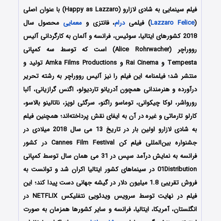
فیلم سینمایی به شادی لازارو (Happy as Lazzaro) با عنوان اصلی
(
Lazzaro Felice
) فیلمی
درام
، فانتزی و
معمایی
محصول سال
2018 کشورهای ایتالیا، سوئیس، فرانسه و آلمان به کارگردانی آلیس
رووراچر (Alice Rohrwacher) است که توسط سه کمپانی
Tempesta و Rai Cinema و Amka Films Productions تولید و
منتشر شد؛ فیلمنامه این فیلم را نیز آلیس رووراچر به رشته تحریر
درآورده و هنرمندانی همچون آدریانو تاردیولو، اگنس گرازیانی، آلبا
رورواشر، لوکا چیکوانی، توماسو راگنو، سرگئی لوپز، ناتالینو بالاسو،
کارلو تارماتی و غیره در آن به ایفای نقش پرداخته‌اند؛ همچنین فیلم
به شادی لازارو
اولین
بار در تاریخ 13 می سال 2018 میلادی در
جشنواره بین‌المللی فیلم کن Cannes Film Festival در کشور
فرانسه به نمایش درآمد سپس در 31 می همان سال توسط کمپانی
01Distribution در سینماهای کشور ایتالیا اکران شد و توانست به
فروش تقریبی 1.8 میلیون دلار در گیشه جهانی دست پیدا کند؛ این
فیلم در نهایت توسط سرویس ویدئویی نتفلیکس NETFLIX در
انگلستان، آمریکا، ایتالیا، فرانسه و سایر کشورها همزمان به صورت