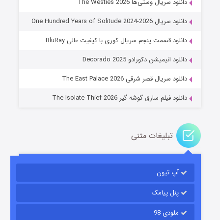
دانلود سریال وستی‌ها The Westies 2026
دانلود سریال One Hundred Years of Solitude 2024-2026
دانلود قسمت پنجم سریال کوری با کیفیت عالی BluRay
عملیات آپارتمان
دانلود انیمیشن دکورادو Decorado 2025
۲ (زیرنویس)
قسمت
منتشر شد
دانلود سریال قصر شرقی The East Palace 2026
دانلود فیلم سارق گوشه گیر The Isolate Thief 2026
تبلیغات متنی
آپ تیون
مردگان متحرک: شهر مرده ۳
۲ (زیرنویس)
قسمت
منتشر شد
پنل پیامک
ملودی 98