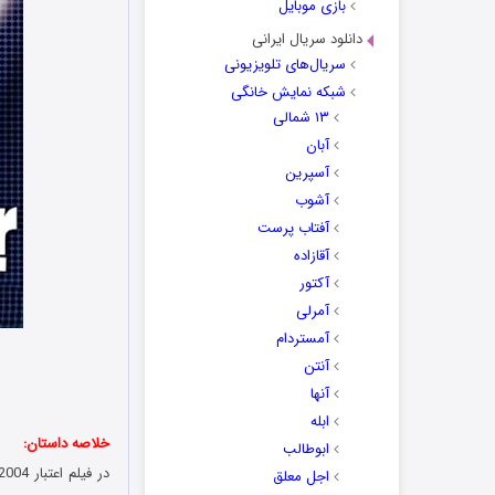
بازی موبایل
دانلود سریال ایرانی
سریال‌های تلویزیونی
شبکه نمایش خانگی
۱۳ شمالی
آبان
آسپرین
آشوب
آفتاب پرست
آقازاده
آکتور
آمرلی
آمستردام
آنتن
آنها
ابله
خلاصه داستان:
ابوطالب
اجل معلق