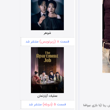
شوهر
۸ (زیرنویس)
قسمت
منتشر شد
عملیات آپارتمان
۵ (دوبله)
قسمت
منتشر شد
 دخترش ریا (با بازی بیپاشا