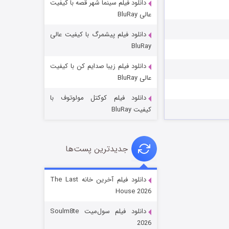
دانلود فیلم سینما شهر قصه با کیفیت
عالی BluRay
دانلود فیلم پیشمرگ با کیفیت عالی
BluRay
دانلود فیلم زیبا صدایم کن با کیفیت
جادوگری در مغولستان
عالی BluRay
۱۴ (زیرنویس)
قسمت
منتشر شد
دانلود فیلم کوکتل مولوتوف با
کیفیت BluRay
جدیدترین پست‌ها
دانلود فیلم آخرین خانه The Last
House 2026
باب اسفنجی فصل ۱۷
دانلود فیلم سول‌میت Soulm8te
۶ (زیرنویس)
قسمت
منتشر شد
2026