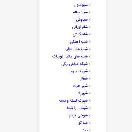
سووشون
سیاه چاله
سیاوش
شام ایرانی
شاهگوش
شب آهنگی
شب های مافیا
شب های مافیا: زودیاک
شبکه مخفی زنان
شریک جرم
شغال
شهر هرت
شهرزاد
شهرک کلیله و دمنه
شوخی با شما
شوخی کردم
صداتو
ضد