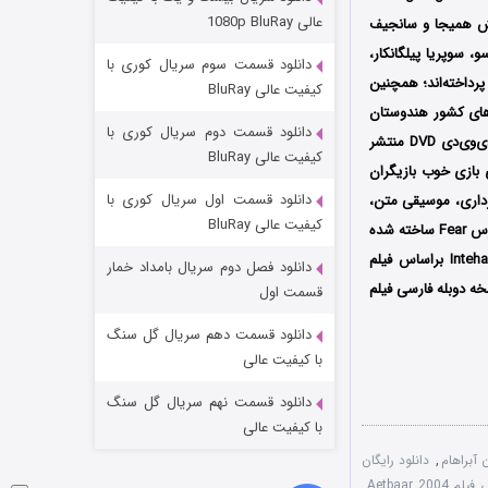
مردگان متحرک: شهر مرده ۳
عالی 1080p BluRay
ات، گیریش همیجا و سانجیف
۲ (زیرنویس)
قسمت
منتشر شد
، سوپریا پیلگانکار،
دانلود قسمت سوم سریال کوری با
پرداخته‌اند؛ همچنین
کیفیت عالی BluRay
 سال 2004 میلادی توسط Cutting Edge Entertainment در سینماهای کشور هندوستان
دانلود قسمت دوم سریال کوری با
اکران شد سپس در آمریکا، هندوستان، انگلستان، کانادا، استرالیا، فرانسه و چندین کشور دیگر در قالب دی‌وی‌دی DVD منتشر
کیفیت عالی BluRay
 بازی خوب بازیگران
دانلود قسمت اول سریال کوری با
برداری، موسیقی متن،
کیفیت عالی BluRay
ستایش شد؛ این فیلم با الهام از یک فیلم آمریکایی به نام ترس Fear ساخته شده
؛ ویکرام بات در سال 2003 نیز فیلم دیگری را به نام Inteha براساس فیلم
دانلود فصل دوم سریال بامداد خمار
شکست استوارت در نجات جهان
خه دوبله فارسی فیلم
قسمت اول
۷ (زیرنویس)
قسمت
منتشر شد
دانلود قسمت دهم سریال گل سنگ
با کیفیت عالی
دانلود قسمت نهم سریال گل سنگ
با کیفیت عالی
 آبراهام
,
دانلود رایگان
Aetbaar 200
,