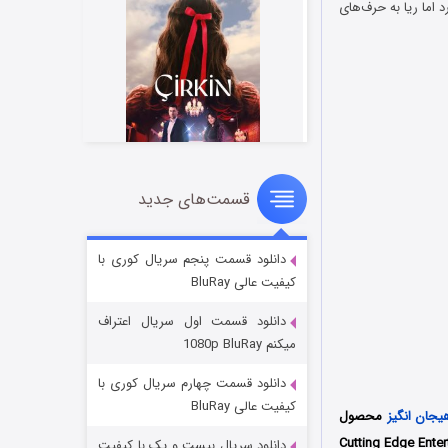
د اما ریا به حرف‌های
قسمت‌های جدید
سریال زشت
۲ (زیرنویس)
قسمت
منتشر شد
دانلود قسمت پنجم سریال کوری با
کیفیت عالی BluRay
دانلود قسمت اول سریال اعتراف
میکنم 1080p BluRay
دانلود قسمت چهارم سریال کوری با
کیفیت عالی BluRay
یجان انگیز
محصول
 ویکرام بات (Vikram Bhatt) است که توسط دو کمپانی Cutting Edge Entertainment
دانلود سریال بیست و یک با کیفیت