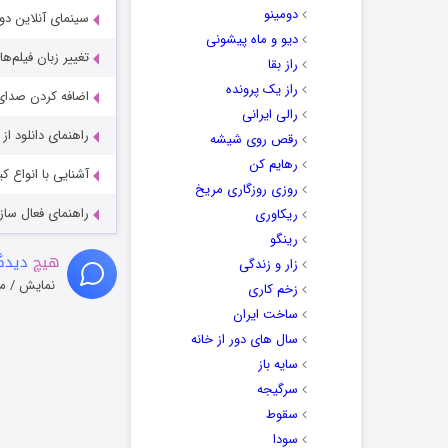
دومینو
سینمای آنلاین دو
دیو و ماه پیشونی
تغییر زبان فیلم‌ها
راز بقا
راز یک پرونده
اضافه کردن صدای 
رالی ایرانی
راهنمای دانلود ا
رقص روی شیشه
رهایم کن
آشنایی با انواع ک
روزی روزگاری مریخ
راهنمای فعال سازی کیفیت R
ریکاوری
رینگو
هیچ
دیدگا
زار و زندگی
نمایش / م
زخم کاری
ساخت ایران
سال های دور از خانه
سایه باز
سرگیجه
سقوط
سودا