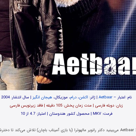
نام: اعتبار –
Aetbaar
| ژانر:
اکشن
،
درام
، موزیکال،
هیجان انگیز
| سال انتشار: 2004
زبان: دوبله فارسی | مدت زمان پخش: 105 دقیقه | فاقد زیرنویس فارسی
فرمت: MKV | محصول کشور هندوستان | امتیاز: 4.7 از 10
در فیلم اعتبار Aetbaar 2004 می‌بینید دکتر رانویر مالهوترا (با بازی آمیتاب باچان) تلاش می‌کند تا