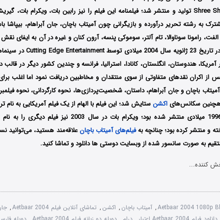
و Shree Shiv Bhakti Films تولید و منتشر شد؛ فیلمنامه این فیلم را نیز رابین بات، ویکرام ب
ک به رشته تحریر درآورده و بازیگرانی چون آمیتاب باچان، جان آبراهام، بیپاشا باسو
فت، رامونا سوناوالا، تام آلتر، سوموکی پنسه، آرون کنان و غیره در آن به ایفای نقش 
این فیلم اولین بار در تاریخ 23 ژانویه
 از اکران نقدهای متفاوتی از سوی منتقدان و مخاطبین دریافت نمود اما اغلب برای
 آمیتاب باچان و جان آبراهام، داستان، شخصیت‌پردازی‌ها، نحوه کارگردانی، نحوه فیلم
 هچنین سکانس‌های
اکشن
ه و منتشر کرده بود؛
چنانچه به
فیلم‌های آمیتاب باچان
علاقه‌مند هستید، می‌توانید نس
مستقیم به صورت سانسور شده از وبسایت دوستی ها دانلود و تماشا کنید.
ش کننده...
Aetbaar 2004 1080p B
,
آمیتاب باچان
,
اکشن
,
تماشای آنلاین فیلم Aetbaar 2004
,
جان
دانلود فیلم Aetbaar 2004 اعتبار
,
درام
,
دوبله دو زبانه فیلم Aetbaar 2004
,
دوبله فارسی فیلم 4