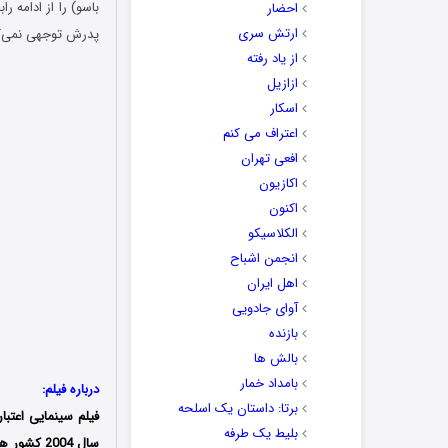
باسو) را از ادامه را
احضار
ارتش سری
پدرش توجهی نمی‌کند
از یاد رفته
ازازیل
اسکار
اعتراف می کنم
افعی تهران
اکازیون
اکنون
الکلاسیکو
انجمن اشباح
اهل ایران
آوای جادویی
بازنده
بالش ها
بامداد خمار
درباره فیلم:
برتا: داستان یک اسلحه
فیلم سینمایی اعتبار (Aetbaar) که با عنو
بلیط یک‌‌ طرفه