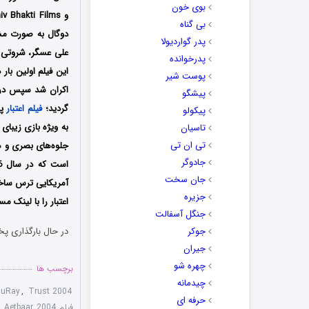
بوی خون
بی گناه
دوگال به صورت مشتر
پدر گواردیولا
علی عسگر، شروتی ال
پدرخوانده
پوست شیر
پیشگو
گردید؛
فیلم اعتبار
پس
پیکولو
به ویژه بازی زیبای
تاسیان
تی ان تی
جلوه‌های بصری و
جادوگر
است که در سال 1996 میلادی منتشر شده بود
جان سخت
آمریکایی ترس ساخت
جزیره
اعتبار را با لینک 
جنگل آسفالت
جوکر
در حال بارگذاری پخ
جیران
چهره شو
برچسب ها
چیدمانه
luRay
,
Trust 2004
حرفه ای
فیلم Aetbaar 2004
,