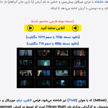
بطه
عاشقانه
با مردی غیرقابل پیش‌بینی و خشن به نام آریان (با بازی جان آبراهام) باز دار
 و به دوستی با آریان ادامه می‌دهد تا اینکه…
(نسخه دوبله فارسی سانسور شده)
[
دانلود نسخه 720p با حجم 1019 مگابایت
]
[
دانلود نسخه 480p با حجم 716 مگابایت
]
ان (
Trust
) نیز شناخته می‌شود، فیلمی
اکشن
،
درام
، موزیکال و
ه
سال 2004 کشور هندوستان به کارگردانی