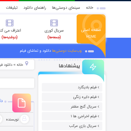
خانه
سینمای دوستی‌ها
راهنمای دانلود
تبلیغات
صفحه اصلی
سریال کوری
اعتراف می کن
HOME
(جمعه‌ها)
(دوشنبه‌ها)
وب‌سایت دوستی‌ها
دانلود و تماشای فیلم
پیشنهادها
خانه
دانلود ف
»
فیلم بادیگارد
فیلم دایره زنگی
دان
سریال گنج مظفر
فیلم اخراجی ها ۱
نویسنده
سریال بازی مرکب