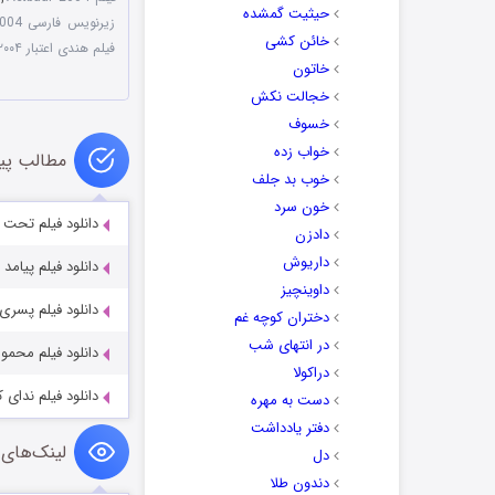
حیثیت گمشده
زیرنویس فارسی Aetbaar 2004
خائن کشی
فیلم هندی اعتبار ۲۰۰۴
خاتون
خجالت نکش
خسوف
خواب زده
مطالب پی
خوب بد جلف
خون سرد
دانلود فیلم تحت فشار  2026
دادزن
داریوش
دانلود فیلم پیامد مرگ eath 2004
داوینچیز
دانلود فیلم پسری خشمگین 3
دختران کوچه غم
در انتهای شب
دانلود فیلم محموله گرانبها 016
دراکولا
دانلود فیلم ندای کمک ari Arjuna 2023
دست به مهره
دفتر یادداشت
لینک‌های 
دل
دندون طلا