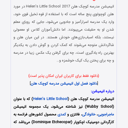
انیمیشن مدرسه کوچک هلن Helen’s Little School 2017 در مورد
هلن کوچولوی پنج ساله است که با استفاده از قوه تخیل قوی خود،
وارد یک مدرسه اسرارآمیز و جادویی می‌شود، جایی که رویای معلم
شدن او به حقیقت می‌پیوندد. اما دانش‌آموزان کلاس او معمولی
نیستند، بلکه اسباب‌بازی‌های خودش هستند. در این میان هلن و
شاگردانش متوجه می‌شوند که کمک کردن و گوش دادن به یکدیگر
بهترین راه یادگیری است، چه برای گرفتن یک عکس زیبا در مدرسه
و چه برای پختن یک کیک خوشمزه و…
(دانلود فقط برای کاربران ایران امکان پذیر است)
[
دانلود فصل اول انیمیشن مدرسه کوچک هلن
]
درباره انیمیشن:
انیمیشن مدرسه کوچک هلن (
Helen’s Little School
) که با عنوان
(Wubby School) نیز شناخته می‌شود، یک مجموعه انیمیشن
ماجراجویی
،
خانوادگی
، فانتزی و
کمدی
محصول کشورهای فرانسه به
کارگردانی دومینیک اچکوپار (Dominique Etchecopar) می‌باشد که