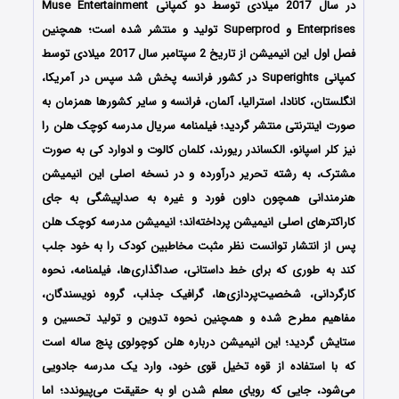
در سال 2017 میلادی توسط دو کمپانی Muse Entertainment
Enterprises و Superprod تولید و منتشر شده است؛ همچنین
فصل اول این انیمیشن از تاریخ 2 سپتامبر سال 2017 میلادی توسط
کمپانی Superights در کشور فرانسه پخش شد سپس در آمریکا،
انگلستان، کانادا، استرالیا، آلمان، فرانسه و سایر کشورها همزمان به
صورت اینترنتی منتشر گردید؛ فیلمنامه سریال مدرسه کوچک هلن را
نیز کلر اسپانو، الکساندر ریورند، کلمان کالوت و ادوارد کی به صورت
مشترک، به رشته تحریر درآورده و در نسخه اصلی این انیمیشن
هنرمندانی همچون داون فورد و غیره به صداپیشگی به جای
کاراکترهای اصلی انیمیشن پرداخته‌اند؛ انیمیشن مدرسه کوچک هلن
پس از انتشار توانست نظر مثبت مخاطبین کودک را به خود جلب
کند به طوری که برای خط داستانی، صداگذاری‌ها، فیلمنامه، نحوه
کارگردانی، شخصیت‌پردازی‌ها، گرافیک جذاب، گروه نویسندگان،
مفاهیم مطرح شده و همچنین نحوه تدوین و تولید تحسین و
ستایش گردید؛ این انیمیشن درباره هلن کوچولوی پنج ساله است
که با استفاده از قوه تخیل قوی خود، وارد یک مدرسه جادویی
می‌شود، جایی که رویای معلم شدن او به حقیقت می‌پیوندد؛ اما