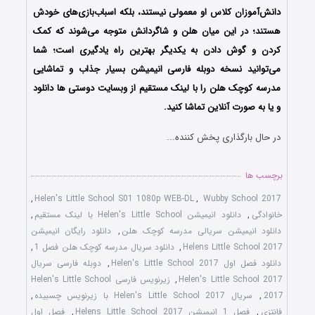
دانش‌آموزان کلاس او معمولی نیستند، بلکه اسباب‌بازی‌های خودش
هستند؛ در این میان هلن و شاگردانش متوجه می‌شوند که کمک
کردن و گوش دادن به یکدیگر بهترین راه یادگیری است؛ شما
می‌توانید نسخه دوبله فارسی انیمیشن بسیار جذاب و تماشایی
مدرسه کوچک هلن را با لینک مستقیم از وبسایت دوستی ها دانلود
و یا به صورت آنلاین تماشا کنید.
در حال بارگذاری پخش کننده...
برچسب ها
,
Helen's Little School S01 1080p WEB-DL
,
Wubby School 2017
خانوادگی
,
دانلود انیمیشن Helen's Little School با لینک مستقیم
,
دانلود انیمیشن سریالی مدرسه کوچک هلن
,
دانلود رایگان انیمیشن
Helens Little School 2017
,
دانلود سریال مدرسه کوچک هلن فصل 1
,
دانلود فصل اول Helen's Little School 2017
,
دوبله فارسی سریال
Helen's Little School 2017
,
زیرنویس فارسی Helen's Little School
2017
,
سریال Helen's Little School 2017 با زیرنویس چسبیده
,
فانتزی
,
فصل 1 انیمیشن Helens Little School 2017
,
فصل اول