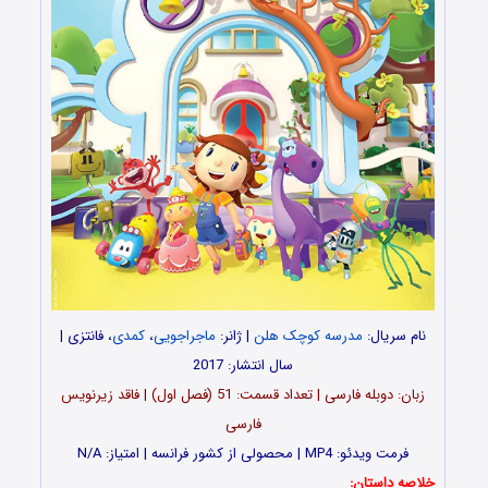
نام سریال:
مدرسه کوچک هلن
| ژانر:
ماجراجویی
،
کمدی
، فانتزی |
سال انتشار: 2017
زبان: دوبله فارسی | تعداد قسمت‌‌‌‌: 51 (فصل اول) | فاقد زیرنویس
فارسی
فرمت ویدئو: MP4 | محصولی از کشور فرانسه | امتیاز: N/A
خلاصه داستان: