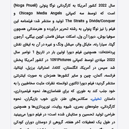
سال 2022 کشور آمریکا به کارگردانی نوگا پنولی (Noga Pnueli)
است که توسط سه کمپانی‌ Chicago Media Angels و
Divide/Conquer و The Straits تولید و منتشر شد؛ فیلمنامه این
فیلم را نیز نوگا پنولی به رشته تحریر درآورده و هنرمندانی همچون
سوفیا بوش، دبورا آن ول، اسکات میشل فاستر، کوین بیگلی، آرجون
گپتا، سیارا رنه، مایکل والر، میشل ونگ و غیره در آن به ایفای نقش
پرداخته‌اند؛ همچنین فیلم دبورا اولین بار در تاریخ 1 نوامبر سال
2022 میلادی توسط کمپانی 1091Pictures در کشور آمریکا پخش
شد سپس در آمریکا، انگلستان، کانادا، استرالیا، برزیل، ایتالیا،
فرانسه، آلمان، چین و سایر کشورها همزمان به صورت اینترنتی
منتشر گردید؛ فیلم دبورا تاکنون توانسته نظرات مثبت مخاطبین را به
خود جلب کند به طوری که برای فضاسازی‌ها، نحوه فیلمبرداری،
داستان
تخیلی
، سکانس‌های طنز، بازی خوب بازیگران، نحوه
کارگردانی، جلوه‌های بصری، شیوه روایت، نورپردازی‌ها و همچنین
طراحی تولید تحسین و ستایش شده است؛ در فیلم دبورا می‌بینید
در طول یک تعطیلات آخر هفته، گروهی از دوستان دوران کودکی