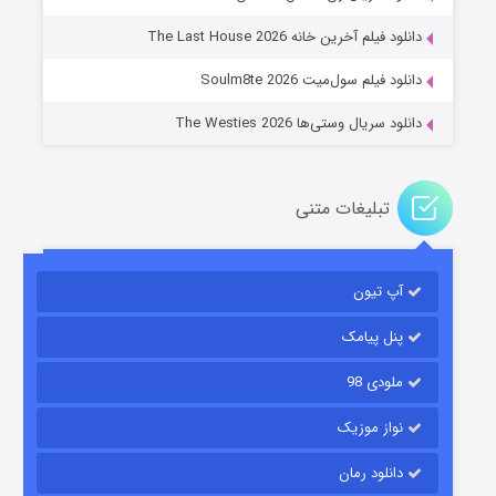
دانلود فیلم آخرین خانه The Last House 2026
دانلود فیلم سول‌میت Soulm8te 2026
دانلود سریال وستی‌ها The Westies 2026
تبلیغات متنی
مردگان متحرک: شهر مرده ۳
۲ (زیرنویس)
قسمت
منتشر شد
آپ تیون
پنل پیامک
ملودی 98
نواز موزیک
دانلود رمان