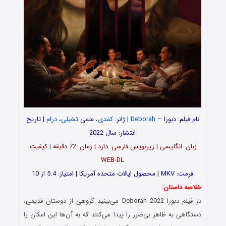
نام فیلم:
دبورا
–
Deborah
| ژانر:
کمدی
، علمی
تخیلی
،
درام
| تاریخ
انتشار: سال 2022
زبان: انگلیسی | زیرنویس فارسی: دارد | زمان: 72 دقیقه | کیفیت:
WEB-DL
فرمت: MKV | محصول ایالات متحده آمریکا | امتیاز: 5.4 از 10
خلاصه داستان:
در فیلم
دبورا
Deborah 2022 می‌بینید گروهی از دوستان قدیمی،
دستگاهی به ظاهر بی‌ضرر را پیدا می‌کنند که به آن‌ها این امکان را