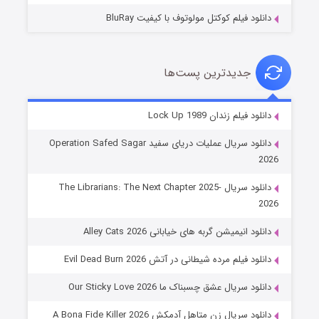
دانلود فیلم کوکتل مولوتوف با کیفیت BluRay
جدیدترین پست‌ها
شوهر
دانلود فیلم زندان Lock Up 1989
۸ (زیرنویس)
قسمت
منتشر شد
دانلود سریال عملیات دریای سفید Operation Safed Sagar
2026
دانلود سریال The Librarians: The Next Chapter 2025-
2026
دانلود انیمیشن گربه های خیابانی Alley Cats 2026
دانلود فیلم مرده شیطانی در آتش Evil Dead Burn 2026
دانلود سریال عشق چسبناک ما Our Sticky Love 2026
عملیات آپارتمان
دانلود سریال زن متاهل آدمکش A Bona Fide Killer 2026
۲ (زیرنویس)
قسمت
منتشر شد