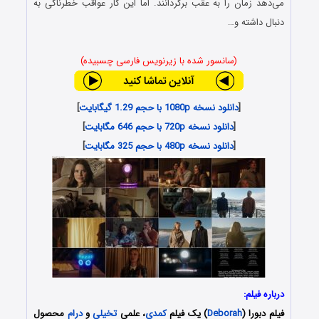
می‌دهد زمان را به عقب برگردانند. اما این کار عواقب خطرناکی به
دنبال داشته و…
(سانسور شده با زیرنویس فارسی چسبیده)
[
دانلود نسخه 1080p با حجم 1.29 گیگابایت
]
[
دانلود نسخه 720p با حجم 646 مگابایت
]
[
دانلود نسخه 480p با حجم 325 مگابایت
]
درباره فیلم:
فیلم
دبورا
(
Deborah
) یک فیلم
کمدی
، علمی
تخیلی
و
درام
محصول