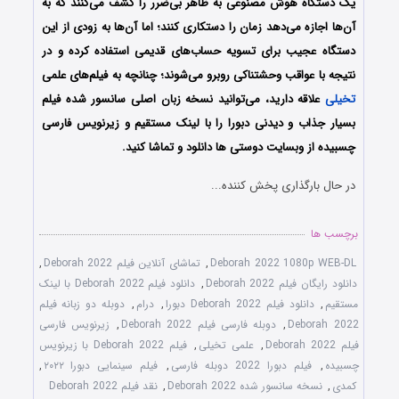
یک دستگاه هوش مصنوعی به ظاهر بی‌ضرر را کشف می‌کنند که به
آن‌ها اجازه می‌دهد زمان را دستکاری کنند؛ اما آن‌ها به زودی از این
دستگاه عجیب برای تسویه حساب‌های قدیمی استفاده کرده و در
نتیجه با عواقب وحشتناکی روبرو می‌شوند؛ چنانچه به فیلم‌های علمی
تخیلی
علاقه دارید، می‌توانید نسخه زبان اصلی سانسور شده فیلم
بسیار جذاب و دیدنی دبورا را با ‌لینک مستقیم و زیرنویس فارسی
چسبیده از وبسایت دوستی ها دانلود و تماشا کنید.
در حال بارگذاری پخش کننده...
برچسب ها
Deborah 2022 1080p WEB-DL
,
تماشای آنلاین فیلم Deborah 2022
,
دانلود رایگان فیلم Deborah 2022
,
دانلود فیلم Deborah 2022 با لینک
مستقیم
,
دانلود فیلم Deborah 2022 دبورا
,
درام
,
دوبله دو زبانه فیلم
Deborah 2022
,
دوبله فارسی فیلم Deborah 2022
,
زیرنویس فارسی
فیلم Deborah 2022
,
علمی تخیلی
,
فیلم Deborah 2022 با زیرنویس
چسبیده
,
فیلم دبورا 2022 دوبله فارسی
,
فیلم سینمایی دبورا ۲۰۲۲
,
کمدی
,
نسخه سانسور شده Deborah 2022
,
نقد فیلم Deborah 2022