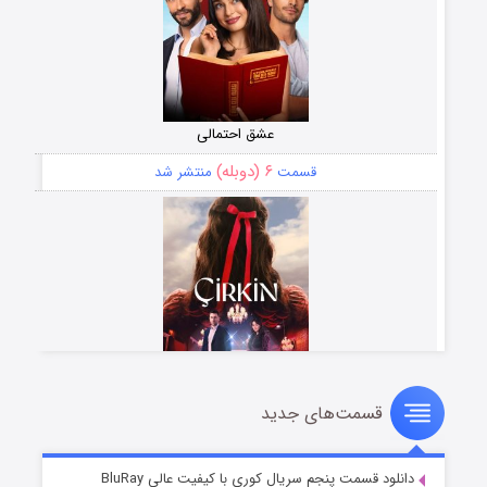
عشق احتمالی
۶ (دوبله)
قسمت
منتشر شد
قسمت‌های جدید
سریال زشت
۵ (زیرنویس)
قسمت
منتشر شد
دانلود قسمت پنجم سریال کوری با کیفیت عالی BluRay