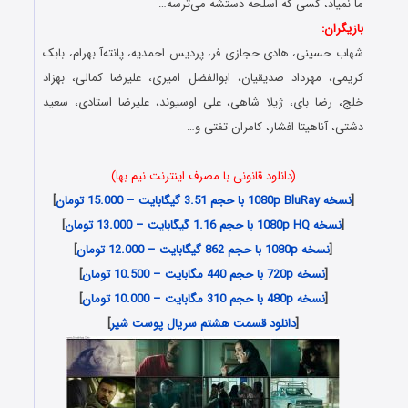
ما نمیاد، کسی که اسلحه دستشه می‌ترسه…
بازیگران:
شهاب حسینی، هادی حجازی‌ فر، پردیس احمدیه، پانته‌آ بهرام، بابک
کریمی، مهرداد صدیقیان، ابوالفضل امیری، علیرضا کمالی، بهزاد
خلج، رضا بای، ژیلا شاهی، علی اوسیوند، علیرضا استادی، سعید
دشتی، آناهیتا افشار، کامران تفتی و…
(دانلود قانونی با مصرف اینترنت نیم بها)
[
نسخه 1080p BluRay با حجم 3.51 گیگابایت – 15.000 تومان
]
[
نسخه 1080p HQ با حجم 1.16 گیگابایت – 13.000 تومان
]
[
نسخه 1080p با حجم 862 گیگابایت – 12.000 تومان
]
[
نسخه 720p با حجم 440 مگابایت – 10.500 تومان
]
[
نسخه 480p با حجم 310 مگابایت – 10.000 تومان
]
[
دانلود قسمت هشتم سریال پوست شیر
]