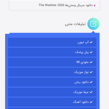
دانلود سریال وستی‌ها The Westies 2026
تبلیغات متنی
مردگان متحرک: شهر مرده ۳
۲ (زیرنویس)
قسمت
منتشر شد
آپ تیون
پنل پیامک
ملودی 98
نواز موزیک
دانلود رمان
میفا موزیک
شکست استوارت در نجات جهان
دانلود آهنگ
۷ (زیرنویس)
قسمت
منتشر شد