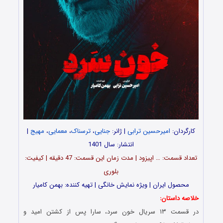
کارگردان:
امیرحسین ترابی
| ژانر:
جنایی
،
ترسناک
،
معمایی
،
مهیج
|
انتشار: سال 1401
تعداد قسمت‎: … اپیزود | مدت زمان این قسمت: 47 دقیقه | کیفیت:
بلوری
محصول ایران | ویژه نمایش خانگی | تهیه کننده: بهمن کامیار
خلاصه داستان:
در قسمت ۱۳ سریال خون سرد، سارا پس از کشتن امید و