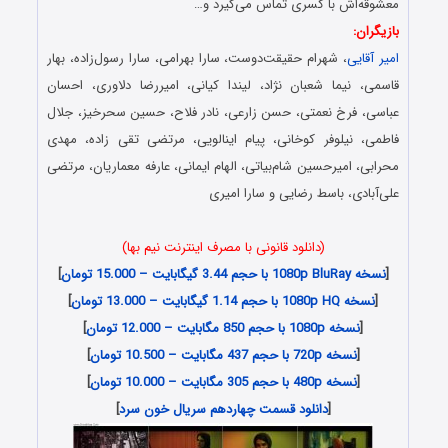
معشوقه‌اش با کسری تماس می‌گیرد و…
بازیگران:
امیر آقایی
، شهرام حقیقت‌دوست، سارا بهرامی، سارا رسول‌زاده، بهار
قاسمی، نیما شعبان نژاد، لیندا کیانی، امیررضا دلاوری، احسان
عباسی، فرخ نعمتی، حسن زارعی، نادر فلاح، حسین سحر‌خیز، جلال
فاطمی، نیلوفر کوخانی، پیام اینالویی، مرتضی تقی زاده، مهدی
محرابی، امیرحسین شام‌بیاتی، الهام ایمانی، عارفه معماریان، مرتضی
علی‌آبادی، باسط رضایی و سارا امیری
(دانلود قانونی با مصرف اینترنت نیم بها)
[
نسخه 1080p BluRay با حجم 3.44 گیگابایت – 15.000 تومان
]
[
نسخه 1080p HQ با حجم 1.14 گیگابایت – 13.000 تومان
]
[
نسخه 1080p با حجم 850 مگابایت – 12.000 تومان
]
[
نسخه 720p با حجم 437 مگابایت – 10.500 تومان
]
[
نسخه 480p با حجم 305 مگابایت – 10.000 تومان
]
[
دانلود قسمت چهاردهم سریال خون سرد
]