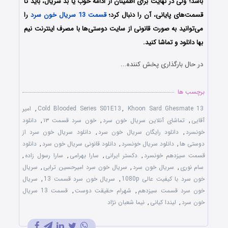
باشد؛ ولی در نهایت برای اطمینان از ادامه خوب یا بد سریال، باید تا
قسمت‌های پایانی، آن را دنبال کرد؛
قسمت 13 سریال خون سرد
را
می‌توانید به صورت قانونی از سایت دوستی‌ها با مصرف اینترنت نیم
بها دانلود و تماشا کنید.
در حال بارگذاری پخش کننده...
برچسب ها
Khoon Sard Ghesmate 13
,
Cold Blooded Series S01E13
,
امیر
آقایی
,
تماشای آنلاین سریال خون سرد
,
خون سرد قسمت ۱۳
,
دانلود
خونسرد
,
دانلود رایگان سریال خون سرد
,
دانلود سریال خون سرد از
دوستی ها
,
دانلود سریال خونسرد
,
دانلود قانونی سریال خون سرد
,
دانلود
قسمت سیزدهم خونسرد
,
دکستر ایرانی
,
سارا بهرامی
,
سارا رسول زاده
,
سام نوری
,
سریال خون سرد
,
سریال خون سرد امیرحسین ترابی
,
سریال
خون سرد با کیفیت عالی 1080p
,
سریال خون سرد قسمت 13
,
سریال
خون سرد قسمت سیزدهم
,
شهرام حقیقت دوست
,
قسمت 13 سریال
خون سرد
,
لیندا کیانی
,
نیما شعبان نژاد