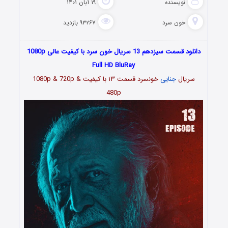
نویسنده
۱۹ آبان ۱۴۰۱
خون سرد
۹۳۲۶۷ بازدید
دانلود قسمت سیزدهم 13 سریال خون سرد با کیفیت عالی 1080p
Full HD BluRay
سریال
جنایی
خونسرد قسمت
۱۳
با کیفیت 1080p & 720p &
480p