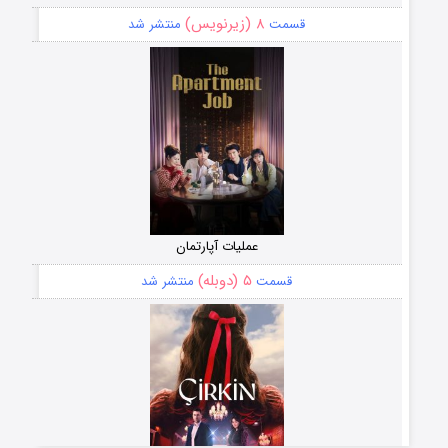
۸ (زیرنویس)
قسمت
منتشر شد
عملیات آپارتمان
۵ (دوبله)
قسمت
منتشر شد