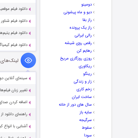
دومینو
دانلود فیلم موقعیت تعیی
دیو و ماه پیشونی
راز بقا
دانلود فیلم شناور مثل یک پروانه
راز یک پرونده
دانلود فیلم یتیم‌‌ها e Orphans 2025
رالی ایرانی
رقص روی شیشه
دانلود فیلم کیمیاگر تمام‌فلزی 17
رهایم کن
روزی روزگاری مریخ
لینک‌های 
ریکاوری
رینگو
سینمای آنلاین دو
زار و زندگی
زخم کاری
تغییر زبان فیلم‌ها
ساخت ایران
اضافه کردن صدای 
سال های دور از خانه
سایه باز
راهنمای دانلود ا
سرگیجه
آشنایی با انواع ک
سقوط
سودا