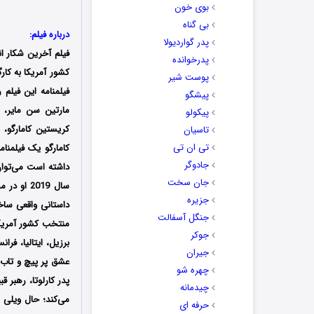
بوی خون
بی گناه
درباره فیلم:
پدر گواردیولا
فیلم آخرین شکار ا
پدرخوانده
پوست شیر
فیلمنامه این فیل
پیشگو
مارتین سن مایر، 
پیکولو
کریستین کامارگو، 
تاسیان
تی ان تی
کامارگو یک فیلمنام
جادوگر
داشته‌ است می‌تو
جان سخت
سال 2019
جزیره
جنگل آسفالت
جوکر
برزیل، ایتالیا، فر
جیران
چهره شو
پدر کارلوتا، رهبر 
چیدمانه
می‌کند؛ حال ویلی ب
حرفه ای