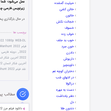
عمل می‌شود؛ شما م
حیثیت گمشده
زیرنویس فارسی چسب
خائن کشی
خاتون
در حال بارگذاری پخ
خجالت نکش
خسوف
برچسب ها
خواب زده
خوب بد جلف
022 1080p WEB-DL
خون سرد
فیلم The Last Manhunt 2022
2022
,
دوبله فارسی فیلم anhunt 2022
دادزن
2022 آخرین شکار انسان
داریوش
آخرین شکار انسان 2022 دوبله فارسی
داوینچیز
نقد فیلم The Last Manhunt 2022
دختران کوچه غم
در انتهای شب
دراکولا
دست به مهره
مطالب پی
دفتر یادداشت
دل
دندون طلا
دانلود فیلم مرز The Line 2022