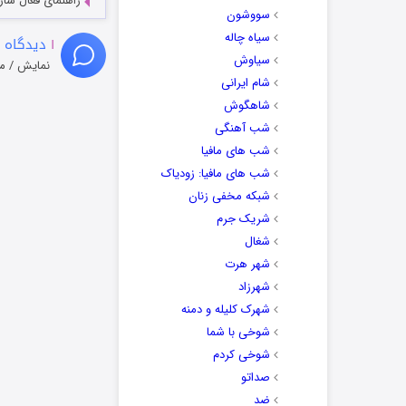
راهنمای فعال سازی کیفیت R
سووشون
سیاه چاله
۱
دیدگاه 
سیاوش
نمایش / م
شام ایرانی
شاهگوش
شب آهنگی
شب های مافیا
شب های مافیا: زودیاک
شبکه مخفی زنان
شریک جرم
شغال
شهر هرت
شهرزاد
شهرک کلیله و دمنه
شوخی با شما
شوخی کردم
صداتو
ضد