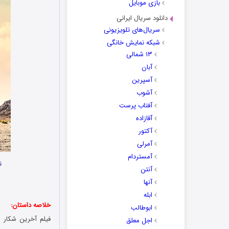
بازی موبایل
دانلود سریال ایرانی
سریال‌های تلویزیونی
شبکه نمایش خانگی
۱۳ شمالی
آبان
آسپرین
آشوب
آفتاب پرست
آقازاده
آکتور
آمرلی
آمستردام
ن
آنتن
آنها
ابله
خلاصه داستان:
ابوطالب
اجل معلق