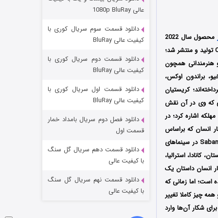
مردگان متحرک: شهر مرده ۳
عالی 1080p BluRay
۲ (زیرنویس)
قسمت
منتشر شد
دانلود قسمت سوم سریال کوری با
محصول سال 2022
کیفیت عالی BluRay
کشور آمریکا به کارگردانی کریستیان کامارگو (Christian Camargo) است که توسط کمپانی‌ On The Roam تولید و منتشر شد؛
دانلود قسمت دوم سریال کوری با
و هنرمندانی همچون
کیفیت عالی BluRay
یو، براندون اوکس،
دانلود قسمت اول سریال کوری با
اخته‌اند؛ کریستیان
کیفیت عالی BluRay
یی که وی در آن نقش
لکه اشاره کرد؛ در
دانلود فصل دوم سریال بامداد خمار
شکست استوارت در نجات جهان
کار انسان که براساس
قسمت اول
داستانی واقعی ساخته شده است، اولین بار در تاریخ 18 نوامبر سال 2022 میلادی توسط کمپانی Saban Films در سینماهای
۷ (زیرنویس)
قسمت
منتشر شد
دانلود قسمت دهم سریال گل سنگ
Front Row Filmed Enterta در آمریکا، انگلستان، کانادا، استرالیا،
با کیفیت عالی
ار انسان داستان یک
دانلود قسمت نهم سریال گل سنگ
ا در سال 1909 میلادی به تصویر کشیده است؛ اما زمانی که
با کیفیت عالی
همه چیز کاملا تغییر
ای شکار آن‌ها وارد