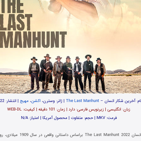
ام: آخرین شکار انسان –
The Last Manhunt
| ژانر: وسترن،
اکشن
،
مهیج
| انتشار: 2022
زبان: انگلیسی | زیرنویس فارسی: دارد | زمان: 101 دقیقه | کیفیت: WEB-DL
فرمت: MKV | حجم: متفاوت | محصول آمریکا | امتیاز: N/A
فیلم آخرین شکار انسان ast Manhunt 2022