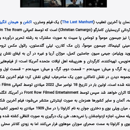
نسان یا آخرین تعقیب (
The Last Manhunt
) یک فیلم وسترن،
اکشن
و
هیجان انگیز
م را نیز جیسون موموآ و توماس پا سیبت به صورت مشترک به رشته تحریر درآورده 
مینی کینیماکا، جیسون موموآ، زان مک کلارن، لیلی گلدستون، رائول مکس تروخ
وید ویلیامز، جیمی سیوز، جاستین کمبل، موژان آریا و غیره در آن به ایفای نقش پرد
ه‌نویس، تهیه‌کننده، کارگردان و هنرپیشه اهل ایالات متحده آمریکا است؛ از فیلم‌ها
ان به گرگ و میش: سپیده‌دم – قسمت دوم، گرگ و میش: سپیده‌دم – قسمت اول و مه
 او در مجموعه دیدن در نقش تاماکتی جون یک ساحره‌یاب ایفای نقش کرد؛ فیلم آخرین ش
منتخب کشور آمریکا اکران خواهد شد سپس توسط inment
انسه، آلمان و سایر کشورها همزمان به صورت اینترنتی منتشر می‌شود؛ فیلم آخرین شک
عشق پر پیچ و تاب، میان ویلی بوی و دختری جوان به نام کارلوتا ر
قبیله محلی، اجازه ازدواجشان را نمی‌دهد، طی یک درگیری به صورت اتفاقی کشته شده و 
وی و کارلوتا به سمت صحرای سوزان موهاوی فرار می‌کنند اما به زودی کلانتر محلی بر