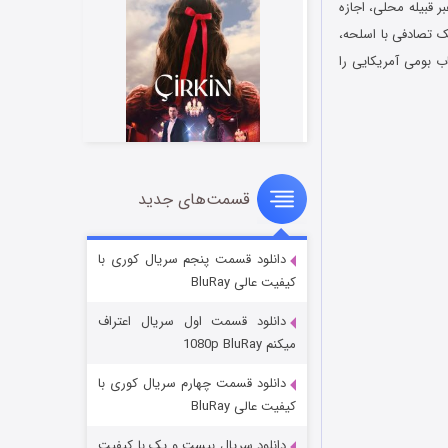
ر قبیله محلی، اجازه
لیک تصادفی با اسلحه،
ب بومی آمریکایی را
قسمت‌های جدید
سریال زشت
۲ (زیرنویس)
قسمت
منتشر شد
دانلود قسمت پنجم سریال کوری با
کیفیت عالی BluRay
دانلود قسمت اول سریال اعتراف
میکنم 1080p BluRay
دانلود قسمت چهارم سریال کوری با
کیفیت عالی BluRay
دانلود سریال بیست و یک با کیفیت