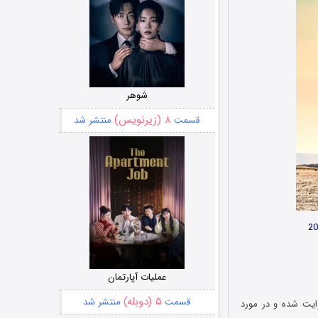
شوهر
۸ (زیرنویس)
قسمت
منتشر شد
عملیات آپارتمان
۵ (دوبله)
قسمت
منتشر شد
The L براساس داستانی واقعی در سال 1909 میلادی، روایت شده و در مورد