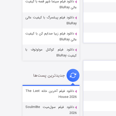
دانلود فیلم سینما شهر قصه با کیفیت
عالی BluRay
دانلود فیلم پیشمرگ با کیفیت عالی
BluRay
دانلود فیلم زیبا صدایم کن با کیفیت
جادوگری در مغولستان
عالی BluRay
۱۴ (زیرنویس)
قسمت
منتشر شد
دانلود فیلم کوکتل مولوتوف با
کیفیت BluRay
جدیدترین پست‌ها
دانلود فیلم آخرین خانه The Last
House 2026
باب اسفنجی فصل ۱۷
دانلود فیلم سول‌میت Soulm8te
۶ (زیرنویس)
قسمت
منتشر شد
2026