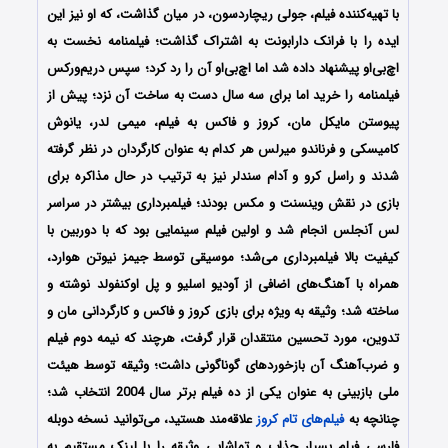
با تهیه‌کننده فیلم، جولی ریچاردسون، در میان گذاشت، که او نیز این
ایده را با فرانک دارابونت به اشتراک گذاشت؛ فیلمنامه نخست به
اچ‌بی‌او پیشنهاد داده شد اما اچ‌بی‌او آن را رد کرد؛ سپس دریم‌ورکس
فیلمنامه را خرید اما برای سه سال دست به ساخت آن نزد؛ پیش از
پیوستن مایکل مان، کروز و فاکس به فیلم، میمی لدر، یانوش
کامیسکی و فرناندو میرلس هر کدام به عنوان کارگردان در نظر گرفته
شدند و راسل کرو و آدام سندلر نیز به ترتیب در حال مذاکره برای
بازی در نقش وینسنت و مکس بودند؛ فیلمبرداری بیشتر در سراسر
لس آنجلس انجام شد و اولین فیلم سینمایی بود که با دوربین با
کیفیت بالا فیلمبرداری می‌شد؛ موسیقی توسط جیمز نیوتن هوارد،
همراه با آهنگ‌های اضافی از آودیو اسلیو و پل اوکنفولد نوشته و
ساخته شد؛ وثیقه به ویژه برای بازی کروز و فاکس و کارگردانی مان و
تدوین، مورد تحسین منتقدان قرار گرفت، هرچند که نیمه دوم فیلم
و ضرب‌آهنگ آن بازخوردهای گوناگونی داشت؛ وثیقه توسط هیئت
ملی بازبینی به عنوان یکی از ده فیلم برتر سال 2004 انتخاب شد؛
چنانچه به
فیلم‌های تام کروز
علاقه‌مند هستید، می‌توانید نسخه دوبله
فارسی فیلم بسیار جذاب و تماشایی وثیقه را با لینک مستقیم به