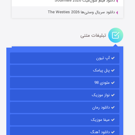
دانلود فیلم سول‌میت Soulm8te 2026
دانلود سریال وستی‌ها The Westies 2026
تبلیغات متنی
مردگان متحرک: شهر مرده ۳
۲ (زیرنویس)
قسمت
منتشر شد
آپ تیون
پنل پیامک
ملودی 98
نواز موزیک
دانلود رمان
میفا موزیک
شکست استوارت در نجات جهان
دانلود آهنگ
۷ (زیرنویس)
قسمت
منتشر شد