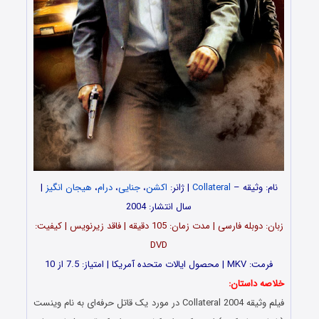
نام: وثیقه –
Collateral
| ژانر:
اکشن
،
جنایی
،
درام
،
هیجان انگیز
|
سال انتشار: 2004
زبان‌: دوبله فارسی | مدت زمان: 105 دقیقه | فاقد زیرنویس | کیفیت:
DVD
فرمت: MKV | محصول ایالات متحده آمریکا | امتیاز: 7.5 از 10
خلاصه داستان:
فیلم وثیقه Collateral 2004 در مورد یک قاتل حرفه‌ای به نام وینست