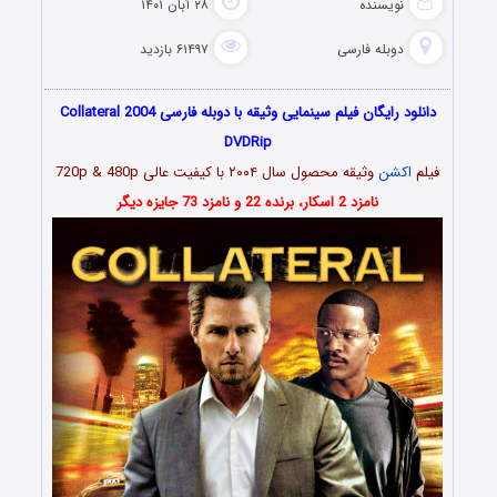
نویسنده
۲۸ آبان ۱۴۰۱
دوبله فارسی
۶۱۴۹۷ بازدید
دانلود رایگان فیلم سینمایی وثیقه با دوبله فارسی Collateral 2004
DVDRip
فیلم
اکشن
وثیقه محصول سال ۲۰۰۴ با کیفیت عالی 720p & 480p
نامزد 2 اسکار، برنده 22 و نامزد 73 جایزه دیگر