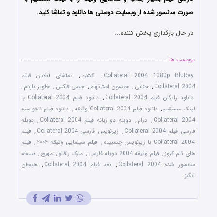
صورت سانسور شده از وبسایت دوستی ها دانلود و تماشا کنید.
در حال بارگذاری پخش کننده...
برچسب ها
Collateral 2004 1080p BluRay
,
اکشن
,
تماشای آنلاین فیلم
Collateral 2004
,
جنایی
,
جیسون استاتهام
,
جیمی فاکس
,
خاویر باردم
,
دانلود رایگان فیلم Collateral 2004
,
دانلود فیلم Collateral 2004 با
لینک مستقیم
,
دانلود فیلم Collateral 2004 وثیقه
,
دانلود فیلم ناخواسته
Collateral 2004
,
درام
,
دوبله دو زبانه فیلم Collateral 2004
,
دوبله
فارسی فیلم Collateral 2004
,
زیرنویس فارسی Collateral 2004
,
فیلم
Collateral 2004 با زیرنویس چسبیده
,
فیلم سینمایی وثیقه ۲۰۰۴
,
فیلم
های تام کروز
,
فیلم وثیقه 2004 دوبله فارسی
,
مارک رافالو
,
مهیج
,
نسخه
سانسور شده Collateral 2004
,
نقد فیلم Collateral 2004
,
هیجان
انگیز