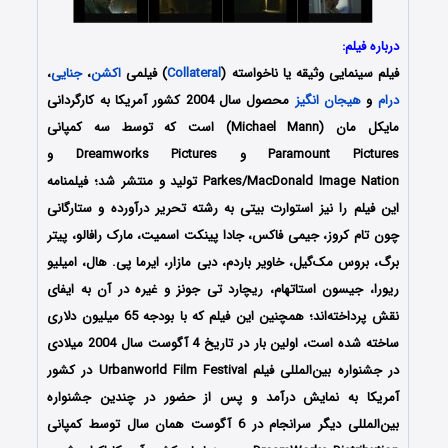
درباره فیلم:
فیلم سینمایی وثیقه یا ناخواسته (
Collateral
) فیلمی
اکشن
،
جنایی
،
درام
و
هیجان انگیز
محصول سال 2004 کشور آمریکا به کارگردانی
مایکل مان (Michael Mann) است که توسط سه کمپانی
Paramount Pictures و Dreamworks Pictures و
Parkes/MacDonald Image Nation تولید و منتشر شد؛ فیلمنامه
این فیلم را نیز استوارت بیتی به رشته تحریر درآورده و ستارگانی
چون تام کروز، جیمی فاکس، جادا پینکت اسمیت، مارک رافالو، پیتر
برگ، بروس مک‌گیل، خاویر باردم، دبی مازار، ایرما پی. هال، امیلیو
ریورا، جیسون استاتهام، ریچارد تی جونز و غیره در آن به ایفای
نقش پرداخته‌اند؛ همچنین این فیلم که با بودجه 65 میلیون دلاری
ساخته شده است، اولین بار در تاریخ 4 آگوست سال 2004 میلادی
در جشنواره بین‌المللی فیلم Urbanworld Film Festival در کشور
آمریکا به نمایش درآمد و پس از حضور در چندین جشنواره
بین‌المللی دیگر سرانجام در 6 آگوست همان سال توسط کمپانی