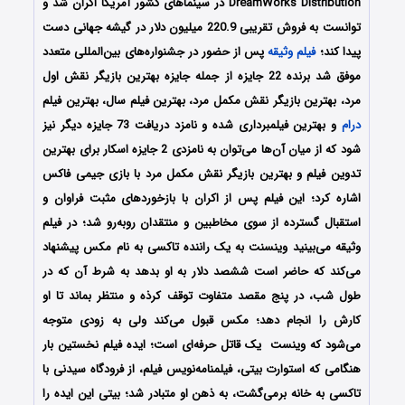
DreamWorks Distribution در سینماهای کشور آمریکا اکران شد و
توانست به فروش تقریبی 220.9 میلیون دلار در گیشه جهانی دست
پیدا کند؛
فیلم وثیقه
پس از حضور در جشنواره‌‌های بین‌المللی متعدد
موفق شد برنده 22 جایزه از جمله جایزه بهترین بازیگر نقش اول
مرد، بهترین بازیگر نقش مکمل مرد، بهترین فیلم سال، بهترین فیلم
درام
و بهترین فیلمبرداری شده و نامزد دریافت 73 جایزه دیگر نیز
شود که از میان آن‌ها می‌توان به نامزدی 2 جایزه اسکار برای بهترین
تدوین فیلم و بهترین بازیگر نقش مکمل مرد با بازی جیمی فاکس
اشاره کرد؛ این فیلم پس از اکران با بازخوردهای مثبت فراوان و
استقبال گسترده از سوی مخاطبین و منتقدان روبه‌رو شد؛ در فیلم
وثیقه می‌بینید وینسنت به یک راننده تاکسی به نام مکس پیشنهاد
می‌کند که حاضر است ششصد دلار به او بدهد به شرط آن که در
طول شب، در پنج مقصد متفاوت توقف کرذه و منتظر بماند تا او
کارش را انجام دهد؛ مکس قبول می‌کند ولی به زودی متوجه
می‌شود که وینست یک قاتل حرفه‌ای است؛ ایده فیلم نخستین بار
هنگامی که استوارت بیتی، فیلمنامه‌نویس فیلم، از فرودگاه سیدنی با
تاکسی به خانه برمی‌گشت، به ذهن او متبادر شد؛ بیتی این ایده را