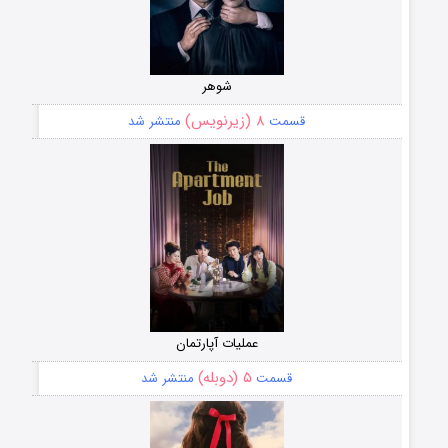
شوهر
۸ (زیرنویس)
قسمت
منتشر شد
عملیات آپارتمان
۵ (دوبله)
قسمت
منتشر شد