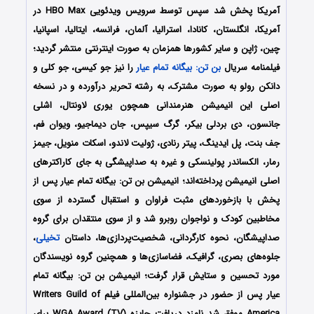
آمریکا پخش شد سپس توسط سرویس ویدئویی HBO Max در
آمریکا، انگلستان، کانادا، استرالیا، آلمان، فرانسه، ایتالیا، اسپانیا،
چین، ژاپن و سایر کشورها همزمان به صورت اینترنتی منتشر گردید؛
فیلمنامه سریال
بن تن: بیگانه تمام عیار
را نیز جو کیسی، جو کلی و
دانکن رولو به صورت مشترک، به رشته تحریر درآورده و در نسخه
اصلی این انیمیشن هنرمندانی همچون یوری لاونتال، اشلی
جانسون، دی بردلی بیکر، گرگ سیپس، جان دیماجیو، ویوان فم،
جف بنت، پل ایدینگ، پیتر رنادی، ژولیت لاندو، اسکات منویل، جیمز
رمار، الکساندر پولینسکی و غیره به صداپیشگی به جای کاراکترهای
اصلی انیمیشن پرداخته‌اند؛ انیمیشن بن تن: بیگانه تمام عیار پس از
پخش با بازخوردهای مثبت فراوان و استقبال گسترده از سوی
مخاطبین کودک و نواجوان روبرو شد و از سوی منتقدان برای گروه
صداپیشگان، نحوه کارگردانی، شخصیت‌پردازی‌ها، داستان
تخیلی
،
جلوه‌های بصری، گرافیک، فضاسازی‌ها و همچنین گروه نویسندگان
مورد تحسین و ستایش قرار گرفت؛ انیمیشن بن تن: بیگانه تمام
عیار پس از حضور در جشنواره بین‌المللی فیلم Writers Guild of
America موفق شد نامزد دریافت جایزه WGA Award (TV) برای