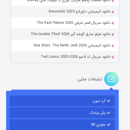
دانلود قسمت پنجم سریال کوری با کیفیت عالی BluRay
دانلود انیمیشن دکورادو Decorado 2025
دانلود سریال قصر شرقی The East Palace 2026
جادوگری در مغولستان
دانلود فیلم سارق گوشه گیر The Isolate Thief 2026
۱۴ (زیرنویس)
قسمت
منتشر شد
دانلود انیمیشن Star Wars: The Ninth Jedi 2026
دانلود سریال تد لاسو Ted Lasso 2020-2026
تبلیغات متنی
آپ تیون
باب اسفنجی فصل ۱۷
۶ (زیرنویس)
قسمت
منتشر شد
پنل پیامک
ملودی 98