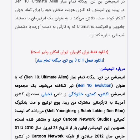
در انیمیشن
بن تن: بیگانه تمام عیار
Ben 10: Ultimate Alien
می‌بینید بن تنیسون که اکنون هویت مخفی خود را برای تمام جهان
آشکار کرده است، تلاش می‌کند تا به عنوان یک ابرقهرمان با دستبند
جادویی و قدرتمند Ultimatrix که به تازگی به دست آورده با دشمنان
شیطانی مبارزه کند و…
(دانلود فقط برای کاربران ایران امکان پذیر است)
[
دانلود فصل 1 تا 3
بن تن: بیگانه تمام عیار
]
درباره انیمیشن:
انیمیشن
بن تن: بیگانه تمام عیار
(Ben 10: Ultimate Alien) که با
عنوان (
Ben 10: Evolution
) نیز شناخته می‌شود، یک مجموعه
انیمیشن
اکشن
،
کمدی
،
خانوادگی
و علمی
تخیلی
محصول کشور
آمریکا به کارگردانی مشترک دن ریبا، بوچ لوکیچ و مت یانگبرگ
(Dan Riba و Butch Lukic و Matt Youngberg) می‌باشد که توسط
کمپانی Cartoon Network Studios تولید و منتشر شده است؛
همچنین این انیمیشن اولین بار از تاریخ 23 آوریل سال 2010 تا 31
مارس سال 2012 میلادی از شبکه Cartoon Network در کشور