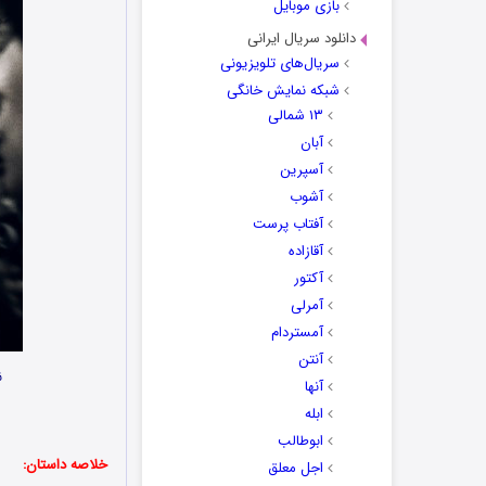
بازی موبایل
دانلود سریال ایرانی
سریال‌های تلویزیونی
شبکه نمایش خانگی
۱۳ شمالی
آبان
آسپرین
آشوب
آفتاب پرست
آقازاده
آکتور
آمرلی
آمستردام
آنتن
ن
آنها
ابله
ابوطالب
خلاصه داستان:
اجل معلق