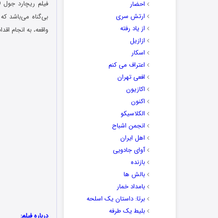
احضار
ارتش سری
از یاد رفته
واقعه، به انجام اق
ازازیل
اسکار
اعتراف می کنم
افعی تهران
اکازیون
اکنون
الکلاسیکو
انجمن اشباح
اهل ایران
آوای جادویی
بازنده
بالش ها
بامداد خمار
برتا: داستان یک اسلحه
بلیط یک‌‌ طرفه
درباره فیلم: