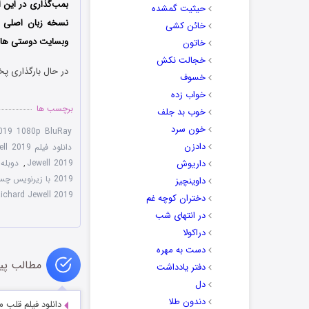
بمب‌گذاری در این ا
حیثیت گمشده
نسخه زبان اصلی ف
خائن کشی
وبسایت دوستی ها دا
خاتون
خجالت نکش
در حال بارگذاری پخ
خسوف
خواب زده
برچسب ها
خوب بد جلف
خون سرد
2019 1080p BluRay
دادزن
دانلود فیلم Richard Jewell 2019 با لینک مستقیم
داریوش
Jewell 2019
,
دوبله فارسی
2019 با زیرنویس چسبیده
داوینچیز
ichard Jewell 2019
دختران کوچه غم
در انتهای شب
دراکولا
دست به مهره
مطالب پی
دفتر یادداشت
دل
دندون طلا
دانلود فیلم قلب می‌داند ows 2025