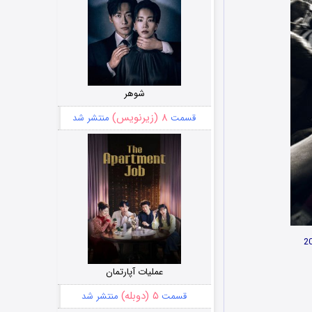
شوهر
۸ (زیرنویس)
قسمت
منتشر شد
عملیات آپارتمان
۵ (دوبله)
قسمت
منتشر شد