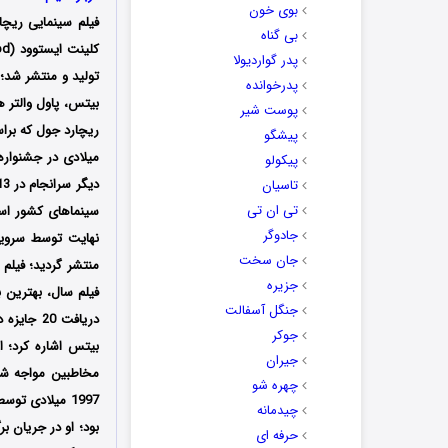
بوی خون
فیلم سینمایی ریچا
بی گناه
پدر گواردیولا
تولید و منتشر شد؛ 
پدرخوانده
بیتس، پاول والتر ه
پوست شیر
ریچارد جول که براساس داستانی وا
پیشگو
پیکولو
تاسیان
تی ان تی
جادوگر
جان سخت
منتشر گردید؛ فیلم
جزیره
فیلم سال، بهترین 
جنگل آسفالت
دریافت 0
جوکر
بیتس اشاره کرد؛ ا
جیران
مخاطبین مواجه شد؛
چهره شو
1997 میلادی ت
چیدمانه
حرفه ای