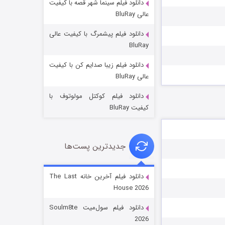
دانلود فیلم سینما شهر قصه با کیفیت
عالی BluRay
دانلود فیلم پیشمرگ با کیفیت عالی
BluRay
دانلود فیلم زیبا صدایم کن با کیفیت
جادوگری در مغولستان
عالی BluRay
۱۴ (زیرنویس)
قسمت
منتشر شد
دانلود فیلم کوکتل مولوتوف با
کیفیت BluRay
جدیدترین پست‌ها
دانلود فیلم آخرین خانه The Last
House 2026
باب اسفنجی فصل ۱۷
دانلود فیلم سول‌میت Soulm8te
۶ (زیرنویس)
قسمت
منتشر شد
2026