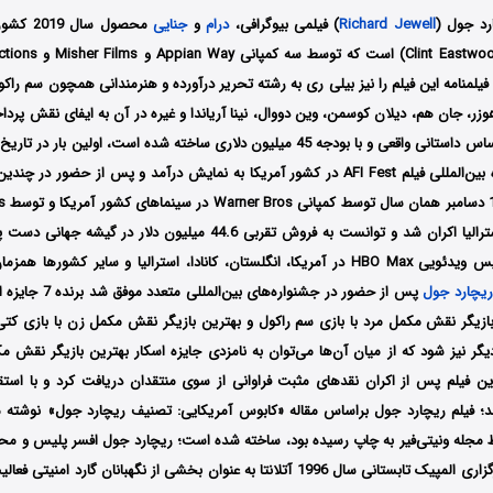
رد جول (
Richard Jewell
) فیلمی بیوگرافی،
درام
و
جنایی
محصول سال
کلینت ایستوود (t Eastwood
فیلمنامه این فیلم را نیز بیلی ری به رشته تحریر درآورده و هنرمندانی همچون سم راکول،
وزر، جان هم، دیلان کوسمن، وین دووال، نینا آریاندا و غیره در آن به ایفای نقش پرداخ
قعی و با بودجه 45 میلیون دلاری ساخته شده است، اولین
میلادی در جشنواره بین‌المللی فیلم AFI Fest در کشور آمریکا به نمایش درآمد و پس از حضو
سینماهای کشور استرالیا اکران شد و توانست به فروش تقربی 44.6 میلیون دلار
نهایت توسط سرویس ویدئویی HBO Max در آمریکا، انگلستان، کانادا، استرالیا و سایر کشو
ریچارد جول
پس از حضور در جشنواره‌ه
بازیگر نقش مکمل مرد با بازی سم راکول و بهترین بازیگر نقش مکمل زن با بازی کت
2 جایزه دیگر نیز شود که از میان آن‌ها می‌توان به نامزدی جایزه اسکار بهترین بازیگر نقش
ین فیلم پس از اکران نقدهای مثبت فراوانی از سوی منتقدان دریافت کرد و با است
 فیلم ریچارد جول براساس مقاله «کابوس آمریکایی: تصنیف ریچارد جول» نوشته ما
وسط مجله ونیتی‌فیر به چاپ رسیده بود، ساخته شده است؛ ریچارد جول افسر پلیس و محا
بود؛ او در جریان برگزاری المپیک تابستانی سال 1996 آتلانتا به‌ عنوان بخشی از نگهبانان گ