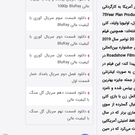
مردگان متحرک: شهر مرده ۳
عالی 1080p BluRay
 2019 کشور آمریکا به کارگردانی
۲ (زیرنویس)
قسمت
منتشر شد
Clin) است که توسط سه کمپانی Appian Way و Misher Films و 75Year Plan Productions
دانلود قسمت سوم سریال کوری با
 اولیویا وایلد، کتی
کیفیت عالی BluRay
ته‌اند؛ همچنین فیلم
دانلود قسمت دوم سریال کوری با
بار در تاریخ 20 نوامبر سال 2019
کیفیت عالی BluRay
ر در چندین جشنواره بین‌المللی
دانلود قسمت اول سریال کوری با
دیگر سرانجام در 13 دسامبر همان سال توسط کمپانی Warner Bros در سینماهای کشور آمریکا و توسط Roadshow Films در
کیفیت عالی BluRay
 در گیشه جهانی دست پیدا کند؛ این فیلم در
رها همزمان به صورت اینترنتی
دانلود فصل دوم سریال بامداد خمار
شکست استوارت در نجات جهان
ای بین‌المللی متعدد موفق شد برنده 7 جایزه از جمله جایزه بهترین
قسمت اول
ی بیتس شده و نامزد
۷ (زیرنویس)
قسمت
منتشر شد
دانلود قسمت دهم سریال گل سنگ
 مکمل زن با بازی کتی
با کیفیت عالی
قبال گسترده از سوی
دانلود قسمت نهم سریال گل سنگ
ری برنر که در سال
با کیفیت عالی
فظ امنیتی آمریکایی
ارد امنیتی فعالیت می‌کرد که در حین