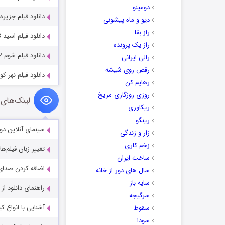
دومینو
دانلود فیلم جزیره جنگی  Island 2017
دیو و ماه پیشونی
راز بقا
دانلود فیلم اسید Acid 2023
راز یک پرونده
دانلود فیلم شوم Sinister 2012
رالی ایرانی
رقص روی شیشه
دانلود فیلم نهر کوچک آبی 1
رهایم کن
روزی روزگاری مریخ
لینک‌های 
ریکاوری
رینگو
سینمای آنلاین دو
زار و زندگی
زخم کاری
تغییر زبان فیلم‌ها
ساخت ایران
اضافه کردن صدای 
سال های دور از خانه
سایه باز
راهنمای دانلود ا
سرگیجه
آشنایی با انواع ک
سقوط
سودا