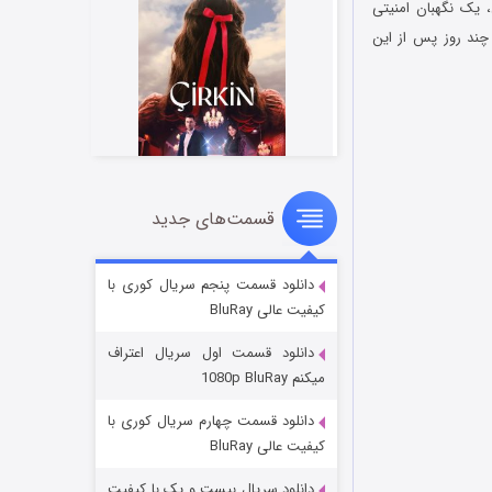
چارد جول، یک نگهبان امنیتی
 را نجات داد اما چند روز پس از این
قسمت‌های جدید
سریال زشت
۲ (زیرنویس)
قسمت
منتشر شد
دانلود قسمت پنجم سریال کوری با
کیفیت عالی BluRay
دانلود قسمت اول سریال اعتراف
میکنم 1080p BluRay
دانلود قسمت چهارم سریال کوری با
کیفیت عالی BluRay
دانلود سریال بیست و یک با کیفیت