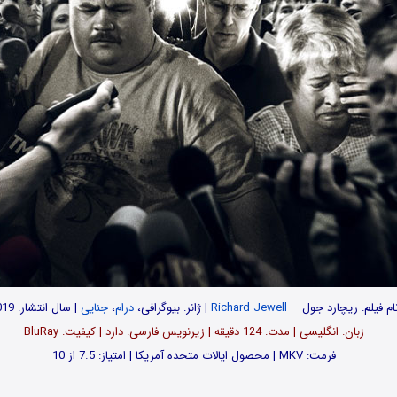
ام فیلم: ریچارد جول –
Richard Jewell
| ژانر: بیوگرافی،
درام
،
جنایی
| سال انتشار: 2019
زبان: انگلیسی | مدت‌: 124 دقیقه | زیرنویس فارسی: دارد | کیفیت: BluRay
فرمت: MKV | محصول ایالات متحده آمریکا | امتیاز: 7.5 از 10