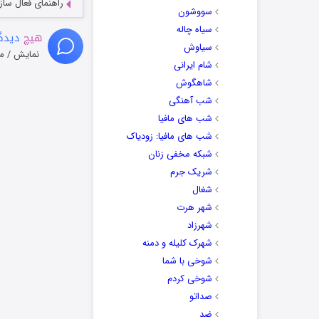
راهنمای فعال سازی کیفیت R
سووشون
سیاه چاله
هیچ
دیدگا
سیاوش
نمایش / م
شام ایرانی
شاهگوش
شب آهنگی
شب های مافیا
شب های مافیا: زودیاک
شبکه مخفی زنان
شریک جرم
شغال
شهر هرت
شهرزاد
شهرک کلیله و دمنه
شوخی با شما
شوخی کردم
صداتو
ضد