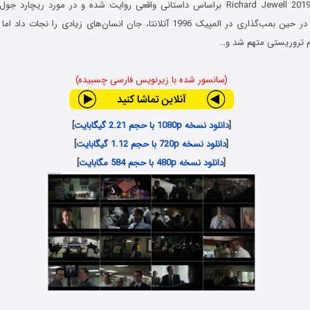
فیلم ریچارد جول Richard Jewell 2019 براساس داستانی واقعی روایت شده و در مورد ری
بی‌گناه می‌باشد که در حین بمب‌گذاری در المپیک 1996 آتلانتا، جان انسان‌های زیادی
دام تروریستی متهم شد و…
(سانسور شده با زیرنویس فارسی چسبیده)
[
دانلود نسخه 1080p با حجم 2.21 گیگابایت
]
[
دانلود نسخه 720p با حجم 1.12 گیگابایت
]
[
دانلود نسخه 480p با حجم 584 مگابایت
]