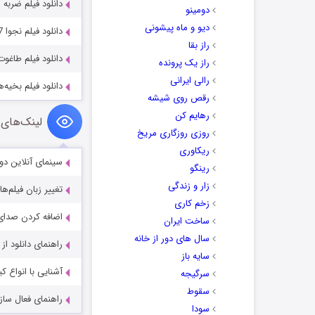
دانلود فیلم ضربه آزاد ligan 2022
دومینو
دیو و ماه پیشونی
دانلود فیلم نجوا Whisper 2017
راز بقا
دانلود فیلم طاغوت aghut 2024
راز یک پرونده
رالی ایرانی
دانلود فیلم بخیه‌ها tches 2012
رقص روی شیشه
رهایم کن
لینک‌های 
روزی روزگاری مریخ
ریکاوری
سینمای آنلاین دو
رینگو
زار و زندگی
تغییر زبان فیلم‌ها
زخم کاری
اضافه کردن صدای 
ساخت ایران
سال های دور از خانه
راهنمای دانلود ا
سایه باز
آشنایی با انواع ک
سرگیجه
سقوط
راهنمای فعال سازی کیفیت R
سودا