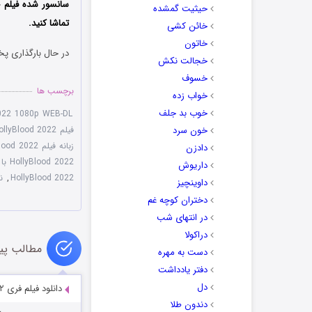
سانسور شده فیلم ج
حیثیت گمشده
تماشا کنید.
خائن کشی
خاتون
در حال بارگذاری پخ
خجالت نکش
خسوف
برچسب ها
خواب زده
خوب بد جلف
2022 1080p WEB-DL
خون سرد
فیلم HollyBlood 2022 با لینک مستقیم
زبانه فیلم HollyBlood 2022
دادزن
HollyBlood 2022 با زیرنویس چسبیده
داریوش
HollyBlood 2022
,
نق
داوینچیز
دختران کوچه غم
در انتهای شب
دراکولا
مطالب پی
دست به مهره
دفتر یادداشت
دل
دانلود فیلم فری ۲ Ferry 2 (2024)
دندون طلا