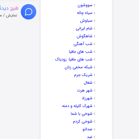
سووشون
هیچ
دیدگا
سیاه چاله
نمایش / م
سیاوش
شام ایرانی
شاهگوش
شب آهنگی
شب های مافیا
شب های مافیا: زودیاک
شبکه مخفی زنان
شریک جرم
شغال
شهر هرت
شهرزاد
شهرک کلیله و دمنه
شوخی با شما
شوخی کردم
صداتو
ضد