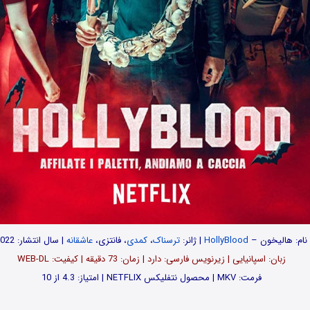
نام:
هالیخون
–
HollyBlood
| ژانر:
ترسناک
،
کمدی
، فانتزی،
عاشقانه
| سال انتشار: 2022
زبان: اسپانیایی | زیرنویس فارسی: دارد | زمان: 73 دقیقه | کیفیت: WEB-DL
فرمت: MKV | محصول نتفلیکس NETFLIX | امتیاز: 4.3 از 10