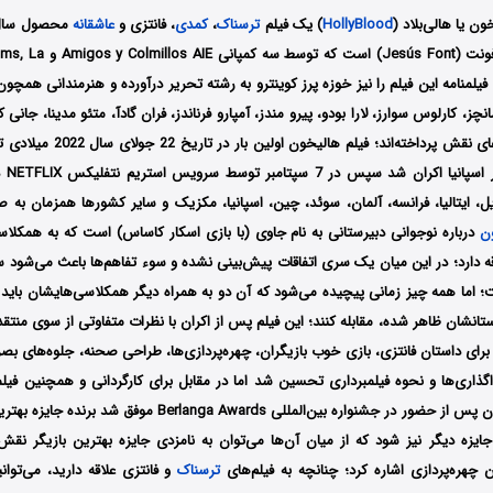
ون یا هالی‌بلاد
(
HollyBlood
) یک فیلم
ترسناک
،
کمدی
، فانتزی و
عاشقانه
فیلمنامه این فیلم را نیز خوزه پرز کوینترو به رشته تحریر درآورده و هنرمندانی همچو
نچز، کارلوس سوارز، لارا بودو، پیرو مندز، آمپارو فرناندز، فران گادآ، متئو مدینا، جانی ک
در سین
برزیل، ایتالیا، فرانسه، آلمان، سوئد، چین، اسپانیا، مکزیک و سایر کشورها همزمان به 
ن
درباره نوجوانی دبیرستانی به نام جاوی (با بازی اسکار کاساس) است که به همکلاسی
اقه دارد؛ در این میان یک سری اتفاقات پیش‌بینی نشده و سوء تفاهم‌ها باعث می‌شود سا
اما همه چیز زمانی پیچیده می‌شود که آن دو به همراه دیگر همکلاسی‌هایشان باید ب
تانشان ظاهر شده، مقابله کنند؛ این فیلم پس از اکران با نظرات متفاوتی از سوی منتق
رای داستان فانتزی، بازی خوب بازیگران، چهره‌پردازی‌ها، طراحی صحنه، جلوه‌های بصر
ری‌ها و نحوه فیلمبرداری تحسین شد اما در مقابل برای کارگردانی و همچنین فیلمنام
گرفت؛ فیلم هالیخون پس از حضور در جشنواره‌ بین‌المللی anga Awards
 نامزد دریافت 3 جایزه دیگر نیز شود که از میان آن‌ها می‌توان به نامزدی جایزه بهترین بازیگر
 چهره‌پردازی اشاره کرد؛ چنانچه به فیلم‌های
ترسناک
و فانتزی علاقه دارید، می‌توا