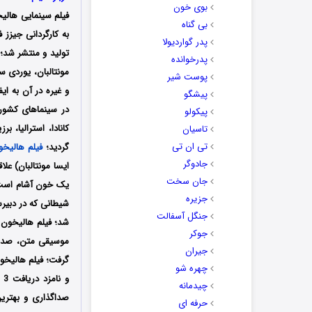
بوی خون
فیلم سینمایی
هالیخ
بی گناه
پدر گواردیولا
تولید و منتشر شد؛ 
پدرخوانده
مونتالبان، یوردی سا
پوست شیر
پیشگو
پیکولو
کانادا، استرالیا، 
تاسیان
تی ان تی
گردید؛
فیلم هالیخو
جادوگر
ایسا مونتالبان) عل
جان سخت
یک خون آشام است؛ 
جزیره
شیطانی که در دبیرس
جنگل آسفالت
شد؛ فیلم هالیخون ب
جوکر
موسیقی متن، صداگذا
جیران
چهره شو
و
چیدمانه
صداگذاری و بهترین
حرفه ای