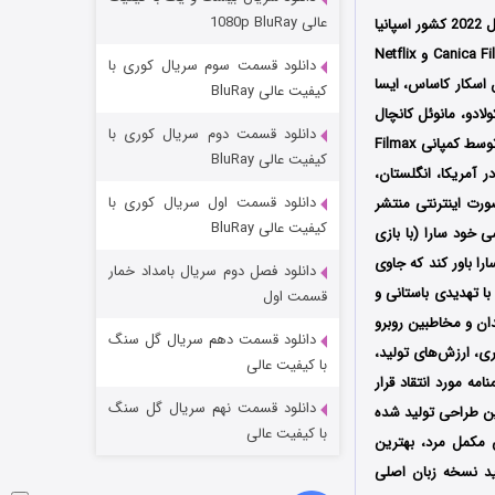
مردگان متحرک: شهر مرده ۳
عالی 1080p BluRay
محصول سال 2022 کشور اسپانیا
۲ (زیرنویس)
قسمت
منتشر شد
به کارگردانی جیزز فونت (Jesús Font) است که توسط سه کمپانی‌ Amigos y Colmillos AIE و Canica Films, La و Netflix
دانلود قسمت سوم سریال کوری با
ن اسکار کاساس، ایسا
کیفیت عالی BluRay
ولادو، مانوئل کانچال
دانلود قسمت دوم سریال کوری با
و غیره در آن به ایفای نقش پرداخته‌اند؛ فیلم هالیخون اولین بار در تاریخ 22 جولای سال 2022 میلادی توسط کمپانی Filmax
کیفیت عالی BluRay
ماهای کشور اسپانیا اکران شد سپس در 7 سپتامبر توسط سرویس استریم نتفلیکس NETFLIX در آمریکا، انگلستان،
دانلود قسمت اول سریال کوری با
صورت اینترنتی منتشر
کیفیت عالی BluRay
 خود سارا (با بازی
را باور کند که جاوی
دانلود فصل دوم سریال بامداد خمار
شکست استوارت در نجات جهان
ا تهدیدی باستانی و
قسمت اول
دان و مخاطبین روبرو
۷ (زیرنویس)
قسمت
منتشر شد
دانلود قسمت دهم سریال گل سنگ
ی، ارزش‌های تولید،
با کیفیت عالی
ه مورد انتقاد قرار
دانلود قسمت نهم سریال گل سنگ
Berl موفق شد برنده جایزه بهترین طراحی تولید شده
با کیفیت عالی
 نقش مکمل مرد، بهترین
نید نسخه زبان اصلی