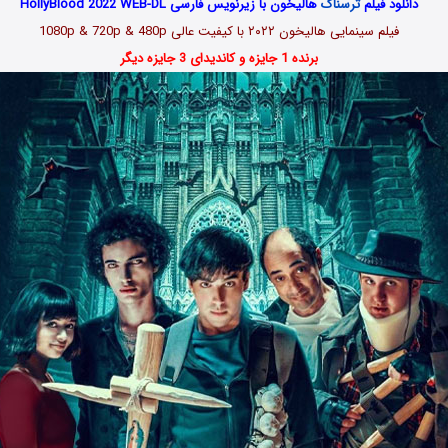
دانلود فیلم
ترسناک
هالیخون با زیرنویس فارسی HollyBlood 2022 WEB-DL
فیلم سینمایی
هالیخون ۲۰۲۲
با کیفیت عالی 1080p & 720p & 480p
برنده 1 جایزه و کاندیدای 3 جایزه دیگر