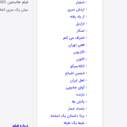
فیلم
هالیخون
احضار
ارتش سری
میان یک سری اتفاق
از یاد رفته
ازازیل
اسکار
اعتراف می کنم
افعی تهران
اکازیون
اکنون
الکلاسیکو
انجمن اشباح
اهل ایران
آوای جادویی
بازنده
بالش ها
بامداد خمار
برتا: داستان یک اسلحه
بلیط یک‌‌ طرفه
درباره فیلم: