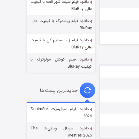
دانلود فیلم سینما شهر قصه با کیفیت
عالی BluRay
دانلود فیلم پیشمرگ با کیفیت عالی
BluRay
دانلود فیلم زیبا صدایم کن با کیفیت
جادوگری در مغولستان
عالی BluRay
۱۴ (زیرنویس)
قسمت
منتشر شد
دانلود فیلم کوکتل مولوتوف با
کیفیت BluRay
جدیدترین پست‌ها
دانلود فیلم سول‌میت Soulm8te
2026
باب اسفنجی فصل ۱۷
دانلود سریال وستی‌ها The
۶ (زیرنویس)
قسمت
منتشر شد
Westies 2026