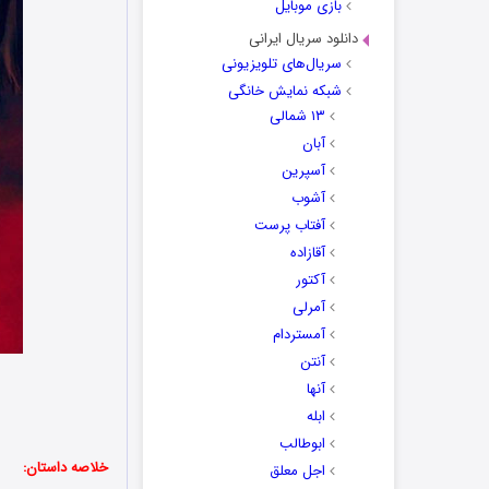
بازی موبایل
دانلود سریال ایرانی
سریال‌های تلویزیونی
شبکه نمایش خانگی
۱۳ شمالی
آبان
آسپرین
آشوب
آفتاب پرست
آقازاده
آکتور
آمرلی
آمستردام
آنتن
آنها
ابله
ابوطالب
خلاصه داستان:
اجل معلق