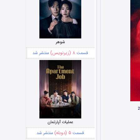
شوهر
۸ (زیرنویس)
قسمت
منتشر شد
عملیات آپارتمان
۵ (دوبله)
قسمت
منتشر شد