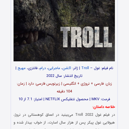
نام فیلم: غول –
Troll
| ژانر:
اکشن
،
ماجرایی
،
درام
، فانتزی،
مهیج
|
تاریخ انتشار: سال 2022
زبان: فارسی + نروژی + انگلیسی | زیرنویس فارسی: دارد | زمان:
104 دقیقه
فرمت: MKV | محصول نتفلیکس NETFLIX | امتیاز: 7.1 از 10
خلاصه داستان:
در فیلم غول Troll 2022 می‌بینید در اعماق کوهستانی در نروژ،
هیولایی غول پیکر پس از هزار سال اسارت، از خواب بیدار شده و