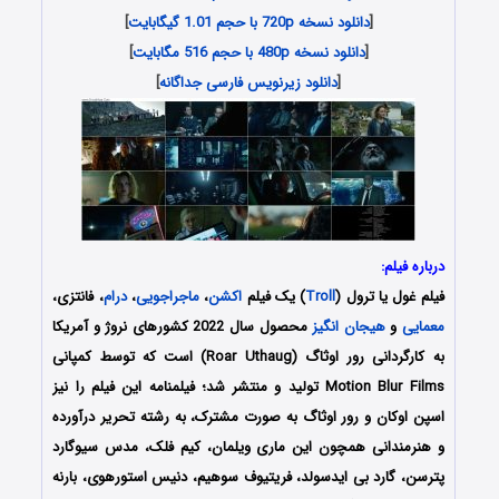
[
دانلود نسخه 720p با حجم 1.01 گیگابایت
]
[
دانلود نسخه 480p با حجم 516 مگابایت
]
[
دانلود زیرنویس فارسی جداگانه
]
درباره فیلم:
فیلم غول یا ترول (
Troll
) یک فیلم
اکشن
،
ماجراجویی
،
درام
، فانتزی،
معمایی
و
هیجان انگیز
محصول سال 2022 کشورهای نروژ و آمریکا
به کارگردانی رور اوثاگ (Roar Uthaug) است که توسط کمپانی‌
Motion Blur Films تولید و منتشر شد؛ فیلمنامه این فیلم را نیز
اسپن اوکان و رور اوثاگ به صورت مشترک، به رشته تحریر درآورده
و هنرمندانی همچون این ماری ویلمان، کیم فلک، مدس سیوگارد
پترسن، گارد بی ایدسولد، فریتیوف سوهیم، دنیس استورهوی، بارنه