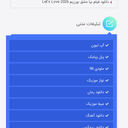
دانلود فیلم بیا عشق بورزیم Let’s Love 2026
تبلیغات متنی
باب اسفنجی فصل ۱۷
آپ تیون
۶ (زیرنویس)
قسمت
منتشر شد
پنل پیامک
ملودی 98
نواز موزیک
دانلود رمان
میفا موزیک
رویایی برای تو
دانلود آهنگ
۱۵ (دوبله)
قسمت
منتشر شد
دانلود ریمکس