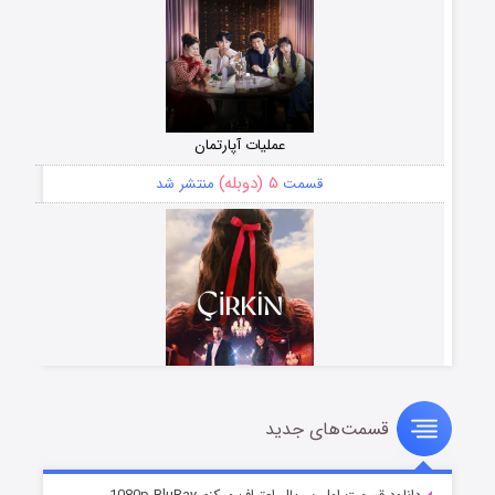
عملیات آپارتمان
۵ (دوبله)
قسمت
منتشر شد
قسمت‌های جدید
سریال زشت
۲ (زیرنویس)
قسمت
منتشر شد