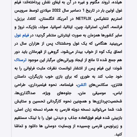
هیلده، تروند مگنوم و غیره در آن به ایفای نقش پرداخته‌اند؛ فیلم
غول اولین بار در تاریخ 1 دسامبر سال 2022 میلادی توسط سرویس
استریم نتفلیکس NETFLIX در آمریکا، انگلستان، کانادا، برزیل،
فرانسه، آلمان، استرالیا، چین، ایتالیا، اسپانیا، سوئد، بلژیک، نروژ و
سایر کشورها همزمان به صورت اینترنتی منتشر گردید؛ در
فیلم غول
می‌بینید هنگامی که یک غول وحشتناک پس از هزاران سال در
اعماق یک کوه از خواب بیدار می‌شود، گروهی از قهرمانان باید دور
هم جمع شده تا مانع از ایجاد ویرانی‌های مرگبار این موجود
ترسناک
شوند؛ این فیلم پس از انتشار توانست نظرات مثبت فراوانی را به
خود جلب کند به طوری که برای بازی خوب بازیگران، داستان
فانتزی، سکانس‌های
اکشن
، فیلمنامه، نحوه فیلمبرداری، طراحی
لباس، موسیقی متن، جلوه‌های ویژه، صداگذاری‌ها،
شخصیت‌پردازی‌ها و همچنین نحوه کارگردانی تحسین و ستایش
شد؛ شما می‌توانید نسخه دوبله فارسی به همراه نسخه زبان اصلی
بازبینی شده فیلم فوق‌العاده جذاب و دیدنی غول را با ‌لینک مستقیم
و زیرنویس فارسی چسبیده از وبسایت دوستی ها دانلود و تماشا
کنید.