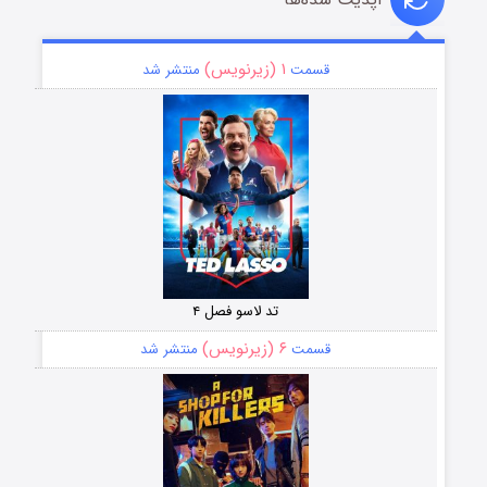
۱ (زیرنویس)
قسمت
منتشر شد
تد لاسو فصل ۴
۶ (زیرنویس)
قسمت
منتشر شد