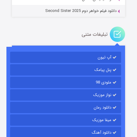
دانلود فیلم خواهر دوم Second Sister 2025
تبلیغات متنی
باب اسفنجی فصل ۱۷
آپ تیون
۶ (زیرنویس)
قسمت
منتشر شد
پنل پیامک
ملودی 98
نواز موزیک
دانلود رمان
میفا موزیک
رویایی برای تو
دانلود آهنگ