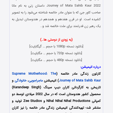
Journey of Mata Sahib Kaur 2022 داستان زنی به نام ماتا
صاحب کاور جی که با عنوان مادر خالصه شناخته می‌شود را به تصویر
کشیده است. او در قرن هفدهم و هجدهم در هندوستان تبدیل به
یک رهبر زن قدرتمند برای ملت خالصه شد و…
(به زودی از دوستی ها…)
[
دانلود نسخه 1080p با حجم … گیگابایت
]
[
دانلود نسخه 720p با حجم … مگابایت
]
[
دانلود نسخه 480p با حجم … مگابایت
]
درباره انیمیشن:
کارتون
زندگی مادر خالصه
(
Supreme Motherhood: The
Journey of Mata Sahib Kaur
) انیمیشنی
ماجراجویی
،
خانوادگی
و
تاریخی به کارگردانی کاران دیپ سینگ (Karandeep Singh)
محصول کشور هندوستان است که در سال 2022 میلادی توسط دو
کمپانی‌ Nihal Nihal Nihal Productions و Zee Studios تولید و
منتشر شد؛ تهیه‌کنندگی انیمیشن زندگی مادر خالصه را نیز کاران