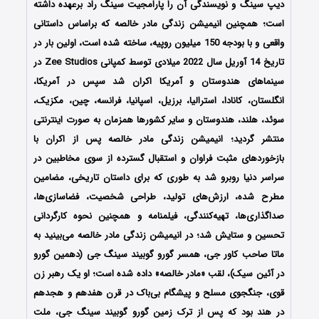
دیپ سینگ و نویسندگی آن را پارامجیت سینگ راد برعهده داشته
است؛ همچنین انیمیشن زندگی مادر خالصه که براساس داستانی
واقعی و با بودجه 150 میلیون روپیه، ساخته شده است، اولین بار در
تاریخ 14 آوریل سال 2022 میلادی توسط کمپانی Zee Studios در
سینماهای هندوستان و آمریکا اکران شد سپس در آمریکا،
انگلستان، کانادا، استرالیا، برزیل، اسپانیا، فرانسه، چین، مکزیک،
سوئد، هلند، هندوستان و سایر کشورها همزمان به صورت اینترنتی
منتشر گردید؛ انیمیشن زندگی مادر خالصه پس از اکران با
بازخوردهای مثبت فراوان و استقبال گسترده از سوی مخاطبین در
سراسر دنیا روبرو شد به طوری که برای داستان تاریخی، مضامین
مطرح شده، ارزش‌های تولید، طراحی شخصیت، فضاسازی‌ها،
صداگذاری‌ها، تهیه‌کنندگی، فیلمنامه و همچنین نحوه کارگردانی
تحسین و ستایش شد؛ در انیمیشن زندگی مادر خالصه می‌بینید به
ماتا صاحب کاور جی، همسر گورو گوبیند سینگ جی (دهمین گورو
در آئین سیک)، لقب «مادر خالصه» داده شده است؛ او یک رهبر زن
قوی، جنگجوی مسلح و پیشگام بی‌باک در قرن هفدهم و هجدهم
در هند بود که پس از ترک زمین گورو گوبیند سینگ جی، ملت