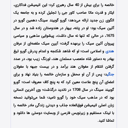
خالصه را ​​برای بیش از 40 سال رهبری کرد؛ این انیمیشن فداکاری،
ایثار و قدرت ماتا صاحب کاور جی را تجلیل کرده و به جامعه یک
الگوی زن جدید ارائه می‌دهد؛ گورو گوبیند سینگ دهمین گورو در
آئین سیک بود؛ او در پتنه، بیهار در هندوستان زاده شد و در سال
1675، در حالی که تنها نه سال داشت، پیشوایی مذهبی و سیاسی
پیروان آئین سیک را برعهده گرفت؛ آیین سیک ملغمه‌ای از عرفان
هندی
و اسلامی است؛ او که شاهد شکنجه و اعدام پدرش گورو تیغ
بهادر به دستور شاه متعصب مسلمان هند، اورنگ زیب بود، در صدد
گرفتن انتقام از مغولان هند برآمد و در بیست جبهه با مغولان
جنگی
د؛ پس از آن او محفل و سازمان خالصه را بنیاد نهاد و برای
اعضای آن پنج علامت معین کرد که به پنج کاف معروف است؛ گورو
گوبیند سینگ در سال 1708 در ناندید درگذشت؛ وی آخرین انسانی
بود که در مذهب سیک خود را گورو نامید؛ شما می‌توانید نسخه
زبان اصلی انیمیشن فوق‌العاده جذاب و دیدنی زندگی مادر خالصه را
با لینک مستقیم و زیرنویس فارسی از وبسایت دوستی ها دانلود و
تماشا کنید.