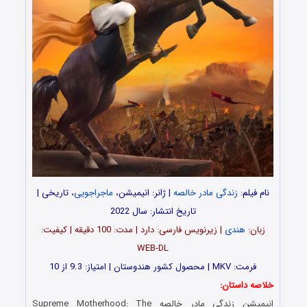
نام فیلم:
زندگی مادر خالصه
| ژانر: انیمیشن،
ماجراجویی
، تاریخی |
تاریخ انتشار: سال 2022
زبان:
هندی
| زیرنویس فارسی: دارد | مدت‌: 100 دقیقه | کیفیت:
WEB-DL
فرمت: MKV | محصول کشور هندوستان | امتیاز: 9.3 از 10
خلاصه داستان:
انیمیشن
زندگی مادر خالصه
Supreme Motherhood: The