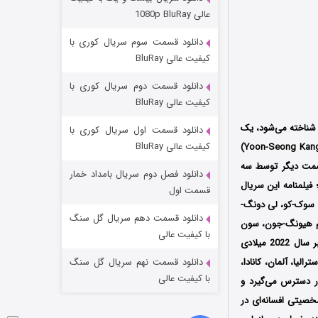
وستی ها
عالی 1080p BluRay
1 (زیرنویس)
قسمت
منتشر شد
دانلود قسمت سوم سریال کوری با
کیفیت عالی BluRay
دانلود قسمت دوم سریال کوری با
کیفیت عالی BluRay
 شناخته می‌شود، یک
دانلود قسمت اول سریال کوری با
کیفیت عالی BluRay
آن در قالب 8 قسمت در سال 2022 میلادی و فصل دوم هم در سال 2023 در 8 قسمت دیگر توسط سه
دانلود فصل دوم سریال بامداد خمار
ویس دیزنی منتشر شد؛ فیلمنامه این سریال
تد لاسو فصل ۴
قسمت اول
 سوک-کو، لی دونگ-
6 (زیرنویس)
قسمت
منتشر شد
دانلود قسمت دهم سریال گل سنگ
یم هیونگ-جون، سون
با کیفیت عالی
یون سئو و غیره در آن به ایفای نقش پرداخته‌اند؛ سریال شرط بندی بزرگ اولین بار از تاریخ 21 دسامبر سال 2022 میلادی
 انگلستان، استرالیا، آلمان، کانادا،
دانلود قسمت نهم سریال گل سنگ
با کیفیت عالی
در دسترس می‌گیرد و
یتی افسانه‌ای در