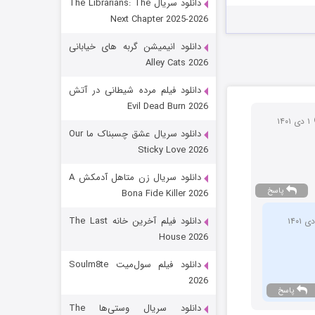
دانلود سریال The Librarians: The
Next Chapter 2025-2026
دانلود انیمیشن گربه های خیابانی
Alley Cats 2026
دانلود فیلم مرده شیطانی در آتش
Evil Dead Burn 2026
۱ دی ۱۴۰۱
دانلود سریال عشق چسبناک ما Our
شکست استوارت در نجات جهان
Sticky Love 2026
7 (زیرنویس)
قسمت
منتشر شد
دانلود سریال زن متاهل آدمکش A
پاسخ
Bona Fide Killer 2026
دانلود فیلم آخرین خانه The Last
House 2026
دانلود فیلم سول‌میت Soulm8te
2026
پاسخ
دانلود سریال وستی‌ها The