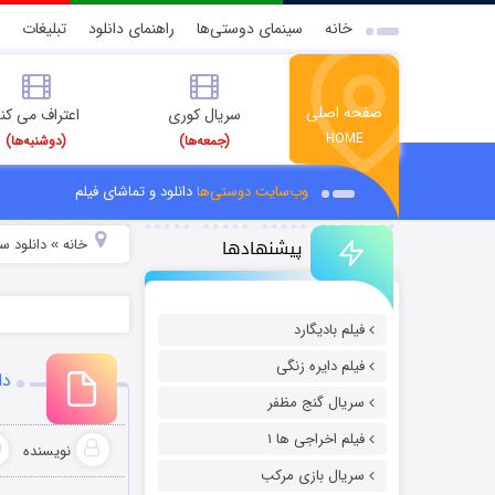
خانه
سینمای دوستی‌ها
راهنمای دانلود
تبلیغات
صفحه اصلی
سریال کوری
اعتراف می کن
HOME
(جمعه‌ها)
(دوشنبه‌ها)
وب‌سایت دوستی‌ها
دانلود و تماشای فیلم
پیشنهادها
خانه
دانلود س
»
فیلم بادیگارد
فیلم دایره زنگی
دان
سریال گنج مظفر
فیلم اخراجی ها ۱
نویسنده
سریال بازی مرکب