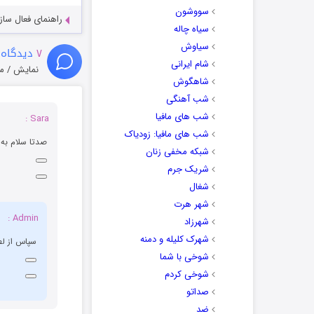
سووشون
راهنمای فعال سازی کیفیت R
سیاه چاله
سیاوش
۷
دیدگاه 
شام ایرانی
نمایش / م
شاهگوش
شب آهنگی
شب های مافیا
Sara :
شب های مافیا: زودیاک
صدتا سلام به
شبکه مخفی زنان
شریک جرم
شغال
شهر هرت
Admin :
شهرزاد
شهرک کلیله و دمنه
سپاس از لط
شوخی با شما
شوخی کردم
صداتو
ضد