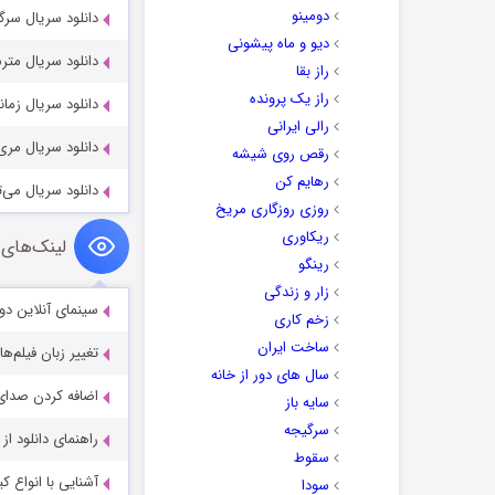
دومینو
دانلود سریال سرگذشت آرتدال 2023
دیو و ماه پیشونی
دانلود سریال مترسک ecrow 2026
راز بقا
راز یک پرونده
دانلود سریال زمانی به نام تو 23
رالی ایرانی
دانلود سریال مری آدم می‌کشد 
رقص روی شیشه
رهایم کن
دانلود سریال می‌توانم کمکت
روزی روزگاری مریخ
ریکاوری
لینک‌های 
رینگو
زار و زندگی
سینمای آنلاین دو
زخم کاری
ساخت ایران
تغییر زبان فیلم‌ها
سال های دور از خانه
اضافه کردن صدای 
سایه باز
سرگیجه
راهنمای دانلود ا
سقوط
آشنایی با انواع ک
سودا