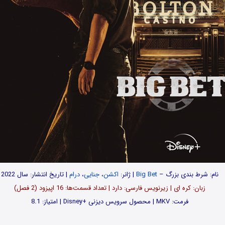
نام: شرط بندی بزرگ –
Big Bet
| ژانر:
اکشن
،
جنایی
،
درام
| تاریخ انتشار: سال 2022
زبان: کره‌ ای | زیرنویس فارسی: دارد | تعداد قسمت‌‌‌ها: 16 اپیزود (2 فصل)
فرمت: MKV | محصول سرویس دیزنی +Disney | امتیاز: 8.1