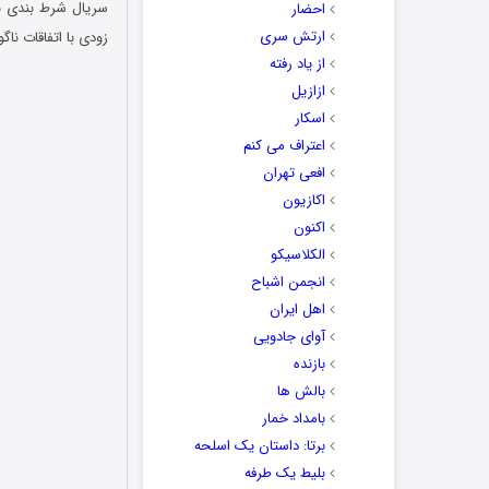
احضار
ارتش سری
زودی با اتفاقات ناگ
از یاد رفته
ازازیل
اسکار
اعتراف می کنم
افعی تهران
اکازیون
اکنون
الکلاسیکو
انجمن اشباح
اهل ایران
آوای جادویی
بازنده
بالش ها
بامداد خمار
برتا: داستان یک اسلحه
بلیط یک‌‌ طرفه