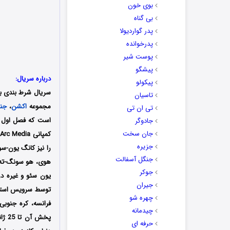
بوی خون
بی گناه
پدر گواردیولا
پدرخوانده
پوست شیر
پیشگو
درباره سریال:
پیکولو
سریال شرط بندی بزرگ یا بیگ بت (Big Bet) با 
تاسیان
مجموعه
اکشن
،
جنا
تی ان تی
جادوگر
جان سخت
جزیره
را نیز کانگ یون-
جنگل آسفالت
هوی، هو سونگ-ته،
جوکر
جیران
چهره شو
فرانسه، کره جنوبی،
چیدمانه
پخش آن تا 25 ژانویه سال 2023 میلادی ادامه پیدا خواهد کرد؛ سریال
حرفه ای