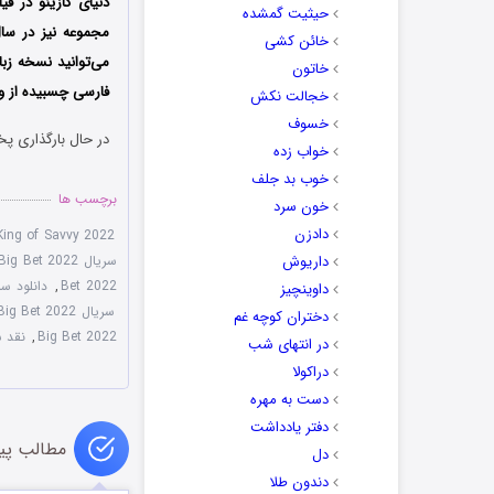
دنیای کازینو در ف
حیثیت گمشده
مجموعه نیز در سال 2023 میلادی در قالب 8 قسمت منتشر خواهد شد؛ چنانچه از علاقه‌مندا
خائن کشی
می‌توانید نسخه زب
خاتون
فارسی چسبیده از وب
خجالت نکش
خسوف
در حال بارگذاری پخ
خواب زده
خوب بد جلف
برچسب ها
خون سرد
دادزن
King of Savvy 2022
داریوش
سریال Big Bet 2022
Bet 2022
,
دانلود سر
داوینچیز
سریال Big Bet 2022 با زیرنویس چسبیده
دختران کوچه غم
Big Bet 2022
,
نقد سریال 
در انتهای شب
دراکولا
دست به مهره
دفتر یادداشت
مطالب پی
دل
دندون طلا