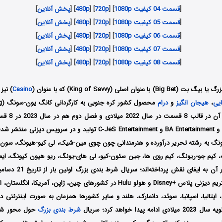
[
قسمت 04 کیفیت 1080p
] [
720p
] [
480p
] [
پخش آنلاین
]
[
قسمت 05 کیفیت 1080p
] [
720p
] [
480p
] [
پخش آنلاین
]
[
قسمت 06 کیفیت 1080p
] [
720p
] [
480p
] [
پخش آنلاین
]
[
قسمت 07 کیفیت 1080p
] [
720p
] [
480p
] [
پخش آنلاین
]
[
قسمت 08 کیفیت 1080p
] [
720p
] [
480p
] [
پخش آنلاین
]
عنوان اصلی (King of Savvy) که با عنوان (
Casino
) نیز
یی
،
هیجان انگیز
و
درام
محصول کشور کره جنوبی به کارگردانی کانگ
یون-سونگ (Yoon-Seong Kang)
است که فصل اول 
کمپانی Arc Media و BA Entertainment و C-JeS Entertainment تولید و در سر
سونگ به رشته تحریر درآورده و هنرمندانی چون چوی مین-شیک، لی کیو-هیونگ، سون
 کیم جو-ریونگ، کیم روی ها، جین سئون-کیو، لی های-یونگ، ریو هیون کیونگ، ا
توسط سرویس استریم دیزنی پلاس +Disney و هولو Hulu در کشورهای چین، ژاپن، آمریکا،
 ایتالیا، اسپانیا، سوئد، دانمارک، هلند و سایر کشورها همزمان به صورت اینترنتی 
شرط بندی بزرگ
حول محور شخص