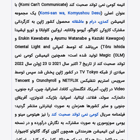
انیمه
کومی نمی تواند صحبت کند
(Komi Can’t Communicate) با
عنوان اصلی (
Komi-san wa, Komyushou Desu
) یک مجموعه
انیمیشن
کمدی
،
درام
و
عاشقانه
محصول کشور ژاپن به کارگردانی
مشترک کازوکی کاواگو، آیومو واتانابه، اروکین کاواباتا و تورو ایشیدا
(Kazuki Kawagoe و Ayumu Watanabe و Erukin Kawabata و
Tôru Ishida) می‌باشد که توسط کمپانی Oriental Light and
Magic (OLM) تولید شده است؛ همچنین انیمیشن کومی نمی
تواند صحبت کند از تاریخ 7 اکتبر سال 2021 تا 23 ژوئن سال 2022
میلادی از شبکه‌ TV Tokyo در کشور ژاپن پخش شد سپس توسط
سرویس استریم نتفلیکس NETFLIX و Crunchyroll و Tencent
Video در ژاپن، آمریکا، انگلستان، کانادا، استرالیا، چین، کره جنوبی،
دانمارک، سوئد، فنلاند، ایتالیا، اسپانیا، بلژیک، اندونزی، آفریقای
جنوبی و سایر کشورها همزمان به صورت اینترنتی منتشر گردید؛
فیلمنامه سریال
کومی نمی تواند صحبت کند
را نیز هیتومی مینو و
یومی سوزوموری به صورت مشترک، به نگارش درآورده و در نسخه
اصلی این انیمیشن هنرمندانی همچون آئوی کوگا، گاکوتو کاجیوارا،
ری موراکاوا، رینا هیدکا، نوریکو هیداکا، کایل مک کارلی، اسکایلر