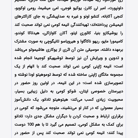
داونپورت، امبر لی کانرز، یوکیو فوجی، امی میشیما، رومی اوکوبو،
کنجی آکابانه، کنشو اونو و غیره به صداپیشگی به جای کاراکترهای
انیمیشن پرداخته‌اند؛ تهیه‌کنندگی انیمه
کومی نمی تواند صحبت کند
را یوشیکازو بنیا، کائوری ایتو، آکان کاوازاکی، هیدتاکا کوندو،
کامیمورا مایو، ریهو ناکاگاوا و هیرویاسو تانیگوچی به صورت مشترک
برعهده داشته، موسیقی متن آن اثری از یوکاری هاشیموتو می‌باشد
و تدوین و ویرایش آن نیز توسط توشیهیکو کوجیما انجام شده
است؛ انیمه ژاپنی کومی نمی تواند صحبت کند با الهام از یک
مجموعه مانگای ژاپنی ساخته شده که توسط توموهیتو اودا نوشته و
تصویرسازی شده‌ است؛ در این انیمه، در اولین روز حضور در
دبیرستان خصوصی ایتان، شوکو کومی به دلیل زیبایی بسیار،
محبوبیت زیادی کسب می‌کند؛ هیتوهیتو تادانو، یک دانش‌آموز
بسیار معمولی که در کنار او می‌نشیند، متوجه می‌شود که کومی در
برقراری ارتباط و صحبت کردن با دیگران مشکل جدی دارد؛ تادانو
برای کمک به مشکل کومی، تصمیم می گیرد تا با هم 100 دوست
پیدا کنند؛ انیمه کومی نمی تواند صحبت کند پس از حضور در