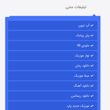
تبلیغات متنی
آپ تیون
مردگان متحرک: شهر مرده ۳
2 (زیرنویس)
قسمت
منتشر شد
پنل پیامک
ملودی 98
نواز موزیک
دانلود رمان
میفا موزیک
دانلود آهنگ
شکست استوارت در نجات جهان
دانلود ریمکس
7 (زیرنویس)
قسمت
منتشر شد
موزیک جدید پاپ