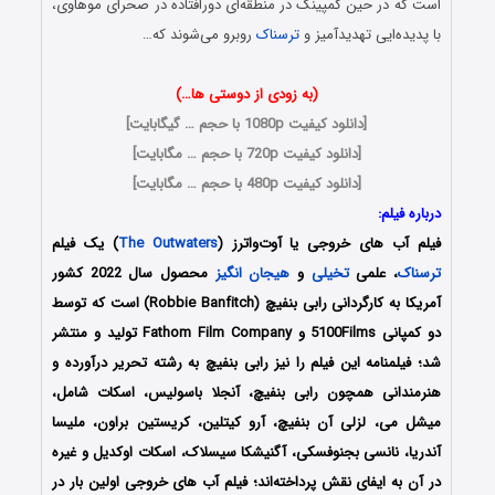
است که در حین کمپینگ در منطقه‌ای دورافتاده در صحرای موهاوی،
با پدیده‌ایی تهدیدآمیز و
ترسناک
روبرو می‌شوند که…
(به زودی از دوستی ها…)
[
دانلود کیفیت 1080p با حجم … گیگابایت
]
[
دانلود کیفیت 720p با حجم … مگابایت
]
[
دانلود کیفیت 480p با حجم … مگابایت
]
درباره فیلم:
فیلم
آب های خروجی یا آوت‌واترز
(
The Outwaters
) یک فیلم
ترسناک
، علمی
تخیلی
و
هیجان انگیز
محصول سال 2022 کشور
آمریکا به کارگردانی رابی بنفیچ (Robbie Banfitch) است که توسط
دو کمپانی‌ 5100Films و Fathom Film Company تولید و منتشر
شد؛ فیلمنامه این فیلم را نیز رابی بنفیچ به رشته تحریر درآورده و
هنرمندانی همچون رابی بنفیچ، آنجلا باسولیس، اسکات شامل،
میشل می، لزلی آن بنفیچ، آرو کیتلین، کریستین براون، ملیسا
آندریا، نانسی بجنوفسکی، آگنیشکا سیسلاک، اسکات اوکدیل و غیره
در آن به ایفای نقش پرداخته‌اند؛ فیلم آب های خروجی اولین بار در