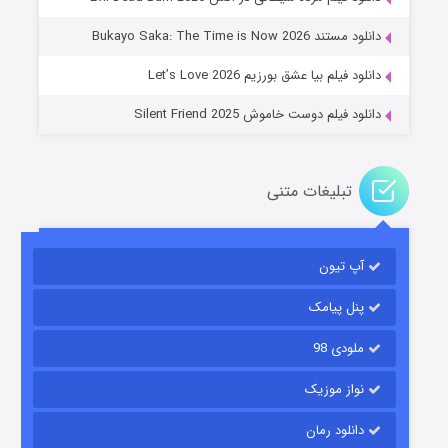
۶ (زیرنویس)
قسمت
منتشر شد
دانلود مستند Bukayo Saka: The Time is Now 2026
دانلود فیلم بیا عشق بورزیم Let’s Love 2026
دانلود فیلم دوست خاموش Silent Friend 2025
تبلیغات متنی
رویایی برای تو
آپ تیون
۱۵ (دوبله)
قسمت
منتشر شد
پنل پیامک
ملودی 98
نواز موزیک
دانلود رمان