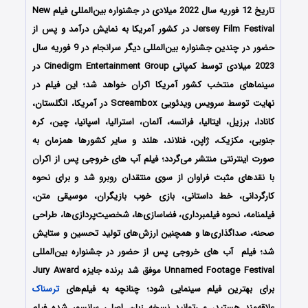
تاریخ 12 فوریه سال 2022 میلادی در جشنواره بین‌المللی فیلم New
Jersey Film Festival در کشور آمریکا به نمایش درآمد و پس از
حضور در چندین جشنواره بین‌المللی دیگر سرانجام در 9 فوریه سال
2023 میلادی توسط کمپانی Cinedigm Entertainment Group در
سینماهای منتخب کشور آمریکا اکران خواهد شد؛ این فیلم در
نهایت توسط سرویس ویدئویی Screambox در آمریکا، انگلستان،
کانادا، برزیل، ایتالیا، فرانسه، آلمان، استرالیا، اسپانیا، چین، کره
جنوبی، مکزیک، ژاپن، فنلاند، هلند و سایر کشورها همزمان به
صورت اینترنتی منتشر می‌گردد؛ فیلم آب های خروجی پس از اکران
با نقدهای مثبت فراوان از سوی منتقدان روبرو شد و برای نحوه
کارگردانی، خط داستانی، بازی خوب بازیگران، موسیقی متن،
فیلمنامه، نحوه فیلمبرداری، فضاسازی‌ها، شخصیت‌پردازی‌ها، طراحی
صحنه، صداگذاری‌ها و همچنین ارزش‌های تولید تحسین و ستایش
شد؛ فیلم آب های خروجی پس از حضور در جشنواره‌ بین‌المللی
Unnamed Footage Festival موفق شد برنده جایزه Jury Award
برای بهترین فیلم سینمایی شود؛ چنانچه به فیلم‌های
ترسناک
علاقه‌مند هستید، می‌توانید نسخه زبان اصلی سانسور شده فیلم