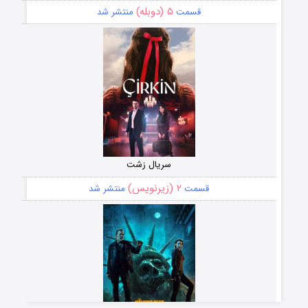
۵ (دوبله)
قسمت
منتشر شد
سریال زشت
۲ (زیرنویس)
قسمت
منتشر شد