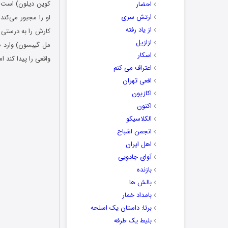
کوین دیلون) است 
احضار
ارتش سری
او را مجبور می‌کند
از یاد رفته
کارش را به درستی 
ازازیل
مل گیبسون) وارد صح
اسکار
واقعی را پیدا کند ام
اعتراف می کنم
افعی تهران
اکازیون
اکنون
الکلاسیکو
انجمن اشباح
اهل ایران
آوای جادویی
بازنده
بالش ها
بامداد خمار
برتا: داستان یک اسلحه
بلیط یک‌‌ طرفه