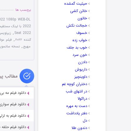
حیثیت گمشده
برچسب ها
خائن کشی
خاتون
2022 1080p WEB-DL
خجالت نکش
2022 با لینک مستقیم
خسوف
Seat 2022
,
زیرنویس فارسی
کننده ۲۰۲۲
,
فیلم موقعیت 
خواب زده
مهیج
,
نسخه سانسور شده  2022
خوب بد جلف
خون سرد
دادزن
داریوش
مطالب پی
داوینچیز
دختران کوچه غم
در انتهای شب
دانلود فیلم مه بی حد و مرز 24
دراکولا
دانلود فیلم سواری جوی 22
دست به مهره
دفتر یادداشت
دانلود فیلم به لزلی Leslie 2022
دل
دانلود فیلم حلقه ۰: همزاد Ring 0: Birthday 2000
دندون طلا