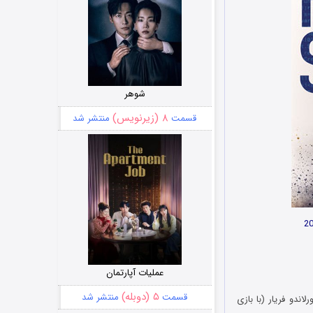
شوهر
۸ (زیرنویس)
قسمت
منتشر شد
عملیات آپارتمان
۵ (دوبله)
قسمت
منتشر شد
 نام اورلاندو فریار (با بازی