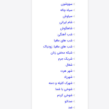
سووشون
سیاه چاله
سیاوش
شام ایرانی
شاهگوش
شب آهنگی
شب های مافیا
شب های مافیا: زودیاک
شبکه مخفی زنان
شریک جرم
شغال
شهر هرت
شهرزاد
شهرک کلیله و دمنه
شوخی با شما
شوخی کردم
صداتو
ضد