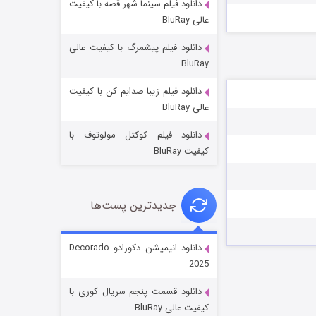
دانلود فیلم سینما شهر قصه با کیفیت
عالی BluRay
دانلود فیلم پیشمرگ با کیفیت عالی
BluRay
دانلود فیلم زیبا صدایم کن با کیفیت
جادوگری در مغولستان
عالی BluRay
۱۴ (زیرنویس)
قسمت
منتشر شد
دانلود فیلم کوکتل مولوتوف با
کیفیت BluRay
جدیدترین پست‌ها
دانلود انیمیشن دکورادو Decorado
2025
باب اسفنجی فصل ۱۷
دانلود قسمت پنجم سریال کوری با
۶ (زیرنویس)
قسمت
منتشر شد
کیفیت عالی BluRay