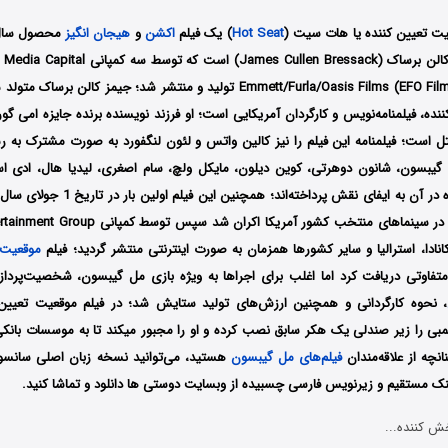
یت تعیین کننده یا هات سیت (
Hot Seat
) یک فیلم
اکشن
و
هیجان انگیز
ده، فیلمنامه‌نویس و کارگردان آمریکایی است؛ او فرزند نویسنده برنده جایزه امی گو
 است؛ فیلمنامه این فیلم را نیز کالین واتس و لئون لنگفورد به صورت مشترک به رش
گیبسون، شانون دوهرتی، کوین دیلون، مایکل ولچ، سام اصغری، لیدیا هال، ادی است
کانادا، استرالیا و سایر کشورها همزمان به صورت اینترنتی منتشر گردید؛ فیلم
موقعیت 
متفاوتی دریافت کرد اما اغلب برای اجراها به ویژه بازی مل گیبسون، شخصیت‌پرداز
، نحوه کارگردانی و همچنین ارزش‌های تولید ستایش شد؛ در فیلم موقعیت تعیین 
جنایتکار ناشناس، بمبی را زیر صندلی یک هکر سابق نصب کرده و او 
انچه از علاقه‌مندان
فیلم‌های مل گیبسون
هستید، می‌توانید نسخه زبان اصلی سانسو
‌لینک مستقیم و زیرنویس فارسی چسبیده از وبسایت دوستی ها دانلود و تماشا کنید.
ش کننده...