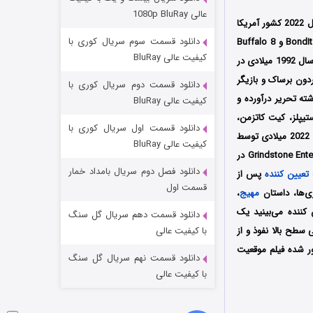
مردگان متحرک: شهر مرده ۳
عالی 1080p BluRay
محصول سال 2022 کشور آمریکا
۲ (زیرنویس)
قسمت
منتشر شد
دانلود قسمت سوم سریال کوری با
به کارگردانی جیمز کالن برساک (James Cullen Bressack) است که توسط سه کمپانی BondIt Media Capital و Buffalo 8
کیفیت عالی BluRay
Productions و Emmett/Furla/Oasis Films (EFO Films) تولید و منتشر شد؛ جیمز کالن برساک متولد سال 1992 میلادی در
ردون برساک و بازیگر
دانلود قسمت دوم سریال کوری با
ته تحریر درآورده و
کیفیت عالی BluRay
یپلز، کیت کاتزمن،
دانلود قسمت اول سریال کوری با
کیث جاردین و غیره در آن به ایفای نقش پرداخته‌اند؛ همچنین این فیلم اولین بار در تاریخ 1 جولای سال 2022 میلادی توسط
کیفیت عالی BluRay
کمپانی Lionsgate در سینماهای منتخب کشور آمریکا اکران شد سپس توسط کمپانی Grindstone Entertainment Group در
دانلود فصل دوم سریال بامداد خمار
تعیین کننده
پس از
شکست استوارت در نجات جهان
قسمت اول
ی‌ها، داستان
مهیج
،
۷ (زیرنویس)
قسمت
منتشر شد
کننده می‌بینید یک
دانلود قسمت دهم سریال گل سنگ
را مجبور می‎کند تا به موسسات بانکی سطح بالا نفوذ و از
با کیفیت عالی
ر شده فیلم موقعیت
دانلود قسمت نهم سریال گل سنگ
با کیفیت عالی