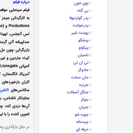
درباره فیلم:
بوی خون
فیلم سینمایی موقع
بی گناه
پدر گواردیولا
پدرخوانده
پوست شیر
لس آنجلس، تهیه‌کنن
پیشگو
صداپیشه آلن گرستل
پیکولو
بازیگرانی چون مل 
تاسیان
تی ان تی
جادوگر
آمریکا، انگلستان، 
جان سخت
اکران بازخوردهای 
جزیره
سکانس‌های
اکشن
جنگل آسفالت
جوکر
آن‌ها دزدی کند؛ چن
جیران
تعیین کننده را با 
چهره شو
چیدمانه
در حال بارگذاری پخ
حرفه ای