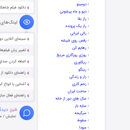
دومینو
دانلود فیلم شاهکار من iece 2018
دیو و ماه پیشونی
راز بقا
لینک‌های 
راز یک پرونده
رالی ایرانی
سینمای آنلاین دو
رقص روی شیشه
رهایم کن
تغییر زبان فیلم‌ها
روزی روزگاری مریخ
اضافه کردن صدای 
ریکاوری
رینگو
راهنمای دانلود ا
زار و زندگی
زخم کاری
آشنایی با انواع ک
ساخت ایران
راهنمای فعال سازی کیفیت R
سال های دور از خانه
سایه باز
هیچ
دیدگا
سرگیجه
نمایش / م
سقوط
سودا