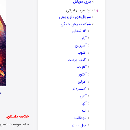
بازی موبایل
دانلود سریال ایرانی
سریال‌های تلویزیونی
شبکه نمایش خانگی
۱۳ شمالی
آبان
آسپرین
آشوب
آفتاب پرست
آقازاده
آکتور
آمرلی
آمستردام
ن
آنتن
آنها
ابله
خلاصه داستان:
ابوطالب
اجل معلق