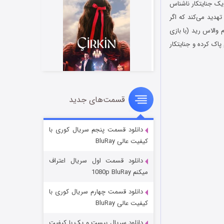
ک جنایتکار ناشناس
تهدید می‌کند که اگر
والاس رید (با بازی
پاک کرده و جنایتکار
قسمت‌های جدید
سریال زشت
۲ (زیرنویس)
قسمت
منتشر شد
دانلود قسمت پنجم سریال کوری با
کیفیت عالی BluRay
دانلود قسمت اول سریال اعتراف
میکنم 1080p BluRay
دانلود قسمت چهارم سریال کوری با
کیفیت عالی BluRay
دانلود سریال بیست و یک با کیفیت