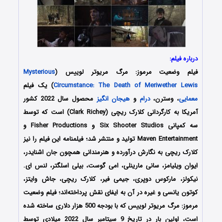
درباره فیلم:
فیلم وضعیت مرموز: مرگ مریوتر لوییس (
Mysterious
Circumstance: The Death of Meriwether Lewis
) یک فیلم
معمایی
، وسترن،
درام
و
هیجان انگیز
محصول سال 2022 کشور
آمریکا به کارگردانی کلارک ریچی (Clark Richey) است که توسط
سه کمپانی‌ Six Shooter Studios و Fisher Productions و
Maven Entertainment تولید و منتشر شد؛ فیلمنامه این فیلم را نیز
کلارک ریچی به نگارش درآورده و هنرمندانی همچون جان اشنایدر،
ایوان ویلیامز، سانی مارینلی، امی گوست، بیلی اسلگتر، لنس ای.
نیکولز، مارکوس دوپری، جیمی فیر، کلارک ریچی، جاش وایتز،
کوتون یانسی و غیره در آن به ایفای نقش پرداخته‌اند؛ فیلم وضعیت
مرموز: مرگ مریوتر لوییس که با بودجه 500 هزار دلاری ساخته شده
است، اولین بار در تاریخ 9 سپتامبر سال 2022 میلادی توسط