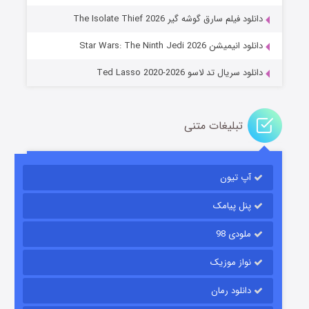
خاندان اژدها فصل ۳
دانلود فیلم سارق گوشه گیر The Isolate Thief 2026
۶ (زیرنویس)
قسمت
منتشر شد
دانلود انیمیشن Star Wars: The Ninth Jedi 2026
دانلود سریال تد لاسو Ted Lasso 2020-2026
تبلیغات متنی
آپ تیون
جادوگری در مغولستان
۱۴ (زیرنویس)
قسمت
منتشر شد
پنل پیامک
ملودی 98
نواز موزیک
دانلود رمان