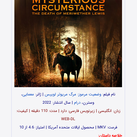
نام فیلم:
وضعیت مرموز: مرگ مریوتر لوییس
| ژانر:
معمایی
،
وسترن،
درام
| سال انتشار: 2022
زبان: انگلیسی | زیرنویس فارسی: دارد | مدت: 110 دقیقه | کیفیت:
WEB-DL
فرمت: MKV | محصول ایالات متحده آمریکا | امتیاز: 4.6 از 10
خلاصه داستان: