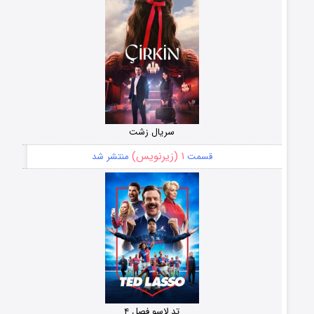
سریال زشت
۱ (زیرنویس)
قسمت
منتشر شد
تد لاسو فصل ۴