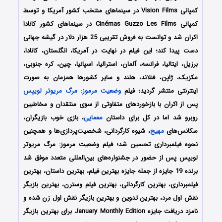
کمپانی Vision Films در سینماهای منتخب کشور آمریکا و توسط
کمپانی Cinémas Guzzo Les Films در سینماهای کشور کانادا
اکران شد و توانست به فروش تقریبی 25 هزار دلار در گیشه جهانی
دست پیدا کند؛ این فیلم در نهایت در آمریکا، انگلستان، کانادا،
برزیل، ایتالیا، فرانسه، آلمان، استرالیا، اسپانیا، چین، کره جنوبی،
مکزیک، ژاپن، فنلاند، هلند و سایر کشورها همزمان به صورت
اینترنتی منتشر گردید؛ فیلم
وضعیت مرموز: مرگ مریوتر لوییس
پس از اکران با بازخوردهای متفاوتی از سوی منتقدان و مخاطبین
روبرو شد اما در کل برای داستان
معمایی
، بازی خوب بازیگران،
سکانس‌های
مهیج
، شیوه کارگردانی، شخصیت‌پردازی‌ها و همچنین
نحوه فیلمبرداری تحسین شد؛ فیلم وضعیت مرموز: مرگ مریوتر
لوییس پس از حضور در جشنواره‌های بین‌المللی متعدد موفق شد
برنده 19 جایزه از جمله جایزه بهترین فیلم، بهترین داستان، بهترین
فیلمبرداری، بهترین کارگردانی، بهترین فیلم وسترن، بهترین بازیگر
نقش اول مرد، بهترین تدوین و بهترین بازیگر نقش اول زن شده و
نامزد دریافت جایزه January Monthly Edition برای بهترین بازیگر