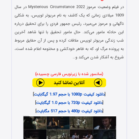
در فیلم وضعیت مرموز Mysterious Circumstance 2022 در سال
1809 میلادی زمانی که یک کاشف به نام مریوتر لوییس، به شکلی
ناگهانی و مرموز می‌میرد، رئیس جمهور فردی را برای تحقیق درباره
این حادثه مامور می‌کند. حال مامور تحقیق با تنها شاهد آخرین
شب زندگی مریوتر لوییس ملاقات کرده و پس از آن حقایق مربوط
به پرونده مرگ او، که به ظاهر خودکشی و مختومه اعلام شده است،
شروع به آشکار شدن می‌کند و…
(سانسور شده با زیرنویس فارسی چسبیده)
[
دانلود کیفیت 1080p با حجم 1.97 گیگابایت
]
[
دانلود کیفیت 720p با حجم 1.0 گیگابایت
]
[
دانلود کیفیت 480p با حجم 517 مگابایت
]