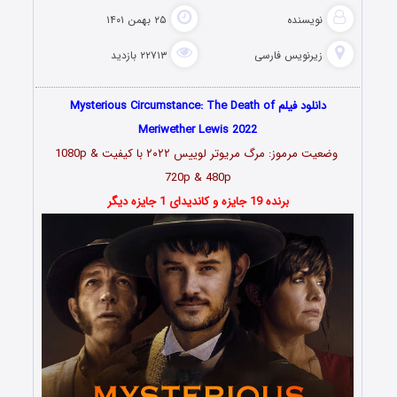
نویسنده
۲۵ بهمن ۱۴۰۱
زیرنویس فارسی
۲۲۷۱۳ بازدید
دانلود فیلم Mysterious Circumstance: The Death of
Meriwether Lewis 2022
وضعیت مرموز: مرگ مریوتر لوییس
۲۰۲۲
با کیفیت 1080p &
720p & 480p
برنده 19 جایزه و کاندیدای 1 جایزه دیگر