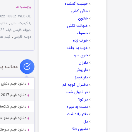
حیثیت گمشده
برچسب ها
خائن کشی
022 1080p WEB-DL
خاتون
با کیفیت عالی
,
دانلود فیلم  2022
خجالت نکش
دوبله فارسی فیلم Deja Vu 2022
خسوف
دوبله فارسی
,
فیلم هندی
خواب زده
خوب بد جلف
خون سرد
دادزن
مطالب پی
داریوش
داوینچیز
دانلود فیلم دنیای سوفیا  2019
دختران کوچه غم
در انتهای شب
دانلود فیلم The House That Never Dies II 2017
دراکولا
دانلود فیلم شکستن ابدیت  2023
دست به مهره
دفتر یادداشت
دانلود فیلم مغز متفکر rmind 2025
دل
دندون طلا
دانلود فیلم سوختن n 2022