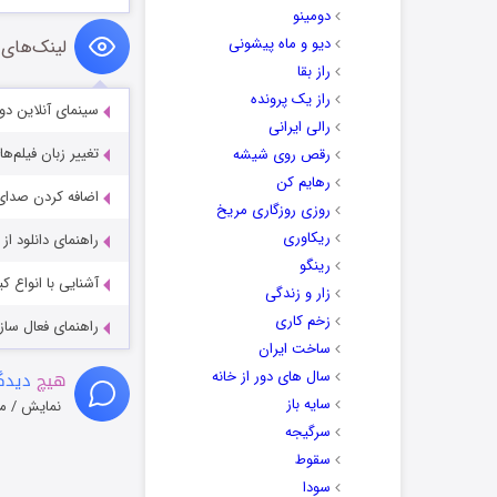
دومینو
دیو و ماه پیشونی
لینک‌های 
راز بقا
راز یک پرونده
سینمای آنلاین دو
رالی ایرانی
تغییر زبان فیلم‌ها
رقص روی شیشه
رهایم کن
اضافه کردن صدای 
روزی روزگاری مریخ
ریکاوری
راهنمای دانلود ا
رینگو
آشنایی با انواع ک
زار و زندگی
زخم کاری
راهنمای فعال سازی کیفیت R
ساخت ایران
سال های دور از خانه
هیچ
دیدگا
سایه باز
نمایش / م
سرگیجه
سقوط
سودا