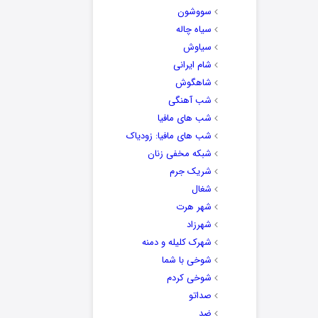
سووشون
سیاه چاله
سیاوش
شام ایرانی
شاهگوش
شب آهنگی
شب های مافیا
شب های مافیا: زودیاک
شبکه مخفی زنان
شریک جرم
شغال
شهر هرت
شهرزاد
شهرک کلیله و دمنه
شوخی با شما
شوخی کردم
صداتو
ضد