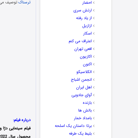
ترسناک
توصیف می‌کن
احضار
ارتش سری
از یاد رفته
ازازیل
اسکار
اعتراف می کنم
افعی تهران
اکازیون
اکنون
الکلاسیکو
انجمن اشباح
اهل ایران
آوای جادویی
بازنده
بالش ها
بامداد خمار
درباره فیلم:
برتا: داستان یک اسلحه
فیلم سینمایی
دژا و
بلیط یک‌‌ طرفه