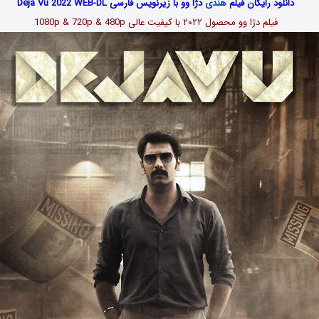
دانلود رایگان فیلم
هندی
دژا وو با زیرنویس فارسی Deja Vu 2022 WEB-DL
فیلم
دژا وو محصول ۲۰۲۲
با کیفیت عالی 1080p & 720p & 480p