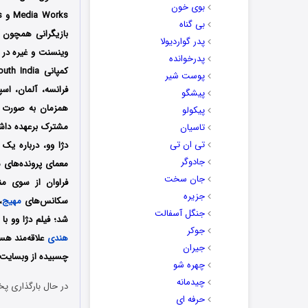
بوی خون
بی گناه
بازیگرانی همچون آ
پدر گواردیولا
وینسنت و غیره در 
پدرخوانده
پوست شیر
فرانسه، آلمان، اسپ
پیشگو
همزمان به صورت ای
پیکولو
مشترک برعهده داشت
تاسیان
تی ان تی
دژا وو، درباره ی
جادوگر
معمای پرونده‌های م
جان سخت
فراوان از سوی من
جزیره
سکانس‌های
مهیج
،
جنگل آسفالت
شد؛ فیلم دژا وو با عنوان Repeat و به زبان تلوگو بازسازی شد که مستقیما توسط Hotstar من
جوکر
هندی
علاقه‌مند هس
جیران
چسبیده از وبسایت د
چهره شو
چیدمانه
در حال بارگذاری پخ
حرفه ای