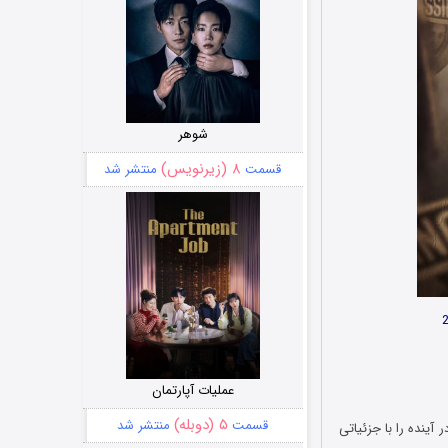
شوهر
۸ (زیرنویس)
قسمت
منتشر شد
عملیات آپارتمان
۵ (دوبله)
قسمت
منتشر شد