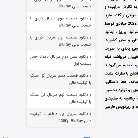
مردگان متحرک: شهر مرده ۳
کیفیت عالی BluRay
سرینواسن به نگارش درآورده و
۲ (زیرنویس)
قسمت
منتشر شد
مروتی ونکات، ماریا
دانلود قسمت دوم سریال کوری با
اولین بار در تاریخ 22 جولای سال 2022 میلادی توسط
کیفیت عالی BluRay
رالیا، برزیل، ایتالیا،
دانلود قسمت اول سریال کوری با
ستان و سایر کشورها
کیفیت عالی BluRay
ویجی پاندی به صورت
دانلود فصل دوم سریال بامداد خمار
بران می‌باشد؛ فیلم
قسمت اول
، تصمیم می‌گیرد تا
کران با نظرات مثبت
دانلود قسمت دهم سریال گل سنگ
شکست استوارت در نجات جهان
نامه، خط داستانی،
با کیفیت عالی
وین و تولید تحسین
۷ (زیرنویس)
قسمت
منتشر شد
دانلود قسمت نهم سریال گل سنگ
با کیفیت عالی
یم و زیرنویس فارسی
دانلود سریال بی عاطفه با کیفیت
عالی 1080p BluRay