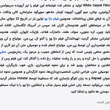
Media Works و White Carpet Films تولید و منتشر شد؛ فیلمنامه این فیلم را نیز آروینده 
رولنیتی، چتان، میم گوپی، آچیوت کومار، مادهو، سوپرگود سابرامانی، کالی ونکات، س
آن به ایفای نقش پرداخته‌اند؛ همچنین
فیلم دژا وو
کمپانی‌‌ South India در سینماهای کشور هندوستان اکران شد سپس در آمریکا، انگلستان، کانادا، است
انیا، چین، کره جنوبی، سوئد، هلند، دانمارک، فنلاند، بلژیک، تایوان، تایلند، هندو
نترنتی منتشر گردید؛ تهیه‌کنندگی فیلم دژا وو را آنتو ال، پی.جی. موتیاح و کی 
ه، فیلمبرداری آن توسط پی.جی. موتیاح انجام شده و موسیقی متن آن نیز اثری از غی
ک مامور مخفی پلیس است که پس از ادعاهای عجیب و مرموز یک رمان‌نویس
جنایی
فقودی را حل کرده و رمز و راز پشت جنایات رخ داده را آشکار کند؛ این فیلم پس از ا
تقدین و مخاطبان روبرو شد و برای نحوه فیلمبرداری، بازی خوب بازیگران، فیلم
 موسیقی متن، طراحی لباس، شخصیت‌پردازی‌ها، نحوه کارگردانی و همچنین نحوه تد
تشر گردید؛ چنانچه به فیلم‌های
تید، می‌توانید نسخه زبان اصلی فیلم بسیار جذاب و تماشایی دژا وو را با ‌لینک مستق
وستی ها دانلود و تماشا کنید.
ش کننده...