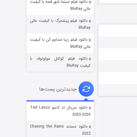
دانلود فیلم سینما شهر قصه با کیفیت
عالی BluRay
دانلود فیلم پیشمرگ با کیفیت عالی
BluRay
دانلود فیلم زیبا صدایم کن با کیفیت
جادوگری در مغولستان
عالی BluRay
۱۴ (زیرنویس)
قسمت
منتشر شد
دانلود فیلم کوکتل مولوتوف با
کیفیت BluRay
جدیدترین پست‌ها
دانلود سریال تد لاسو Ted Lasso
2020-2026
باب اسفنجی فصل ۱۷
دانلود مستند Chasing the Rains
۶ (زیرنویس)
قسمت
منتشر شد
2022