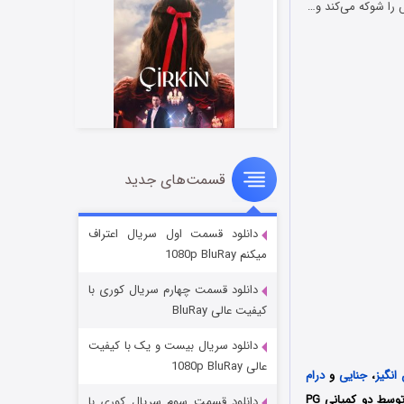
 را شوکه می‌کند و…
قسمت‌های جدید
سریال زشت
۲ (زیرنویس)
قسمت
منتشر شد
دانلود قسمت اول سریال اعتراف
میکنم 1080p BluRay
دانلود قسمت چهارم سریال کوری با
کیفیت عالی BluRay
دانلود سریال بیست و یک با کیفیت
عالی 1080p BluRay
انگیز
،
جنایی
و
درام
محصول سال 2022 کشور هندوستان به کارگردانی آروینده سرینواسن (Arvindh Srinivasan) است که توسط دو کمپانی‌ PG
دانلود قسمت سوم سریال کوری با