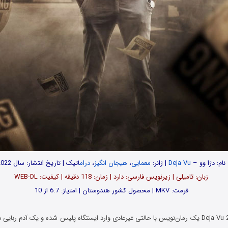
نام:
دژا وو
–
Deja Vu
| ژانر:
معمایی
،
هیجان انگیز
،
درام
اتیک | تاریخ انتشار: سال 2022
زبان: تامیلی | زیرنویس فارسی: دارد | زمان: 118 دقیقه | کیفیت: WEB-DL
فرمت: MKV | محصول کشور هندوستان | امتیاز: 6.7 از 10
ی غیرعادی وارد ایستگاه پلیس شده و یک آدم ربایی در آینده را با جزئیاتی