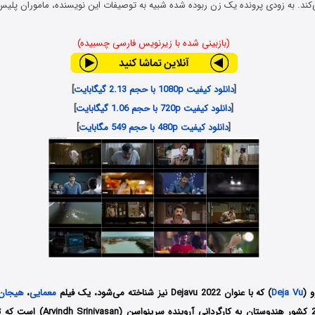
د. به زودی پرونده یک زن ربوده شده شبیه به توصیفات این نویسنده، ماموران پلیس
(بازبینی شده با زیرنویس فارسی چسبیده)
[
دانلود کیفیت 1080p با حجم 2.13 گیگابایت
]
[
دانلود کیفیت 720p با حجم 1.06 گیگابایت
]
[
دانلود کیفیت 480p با حجم 549 مگابایت
]
و
(
Deja Vu
) که با عنوان Dejavu 2022 نیز شناخته می‌شود، یک فیلم
معمایی
،
هیجان 