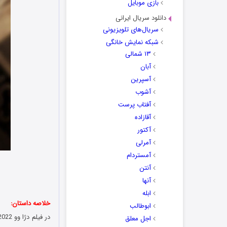
بازی موبایل
دانلود سریال ایرانی
سریال‌های تلویزیونی
شبکه نمایش خانگی
۱۳ شمالی
آبان
آسپرین
آشوب
آفتاب پرست
آقازاده
آکتور
آمرلی
آمستردام
آنتن
آنها
ابله
خلاصه داستان:
ابوطالب
در فیلم
دژا وو
Deja Vu 2022 یک رمان‌نویس با حالت
اجل معلق