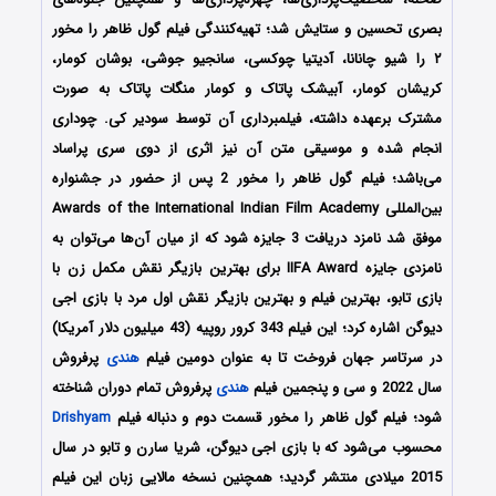
بصری تحسین و ستایش شد؛ تهیه‌کنندگی فیلم گول ظاهر را مخور
۲ را شیو چانانا، آدیتیا چوکسی، سانجیو جوشی، بوشان کومار،
کریشان کومار، آبیشک پاتاک و کومار منگات پاتاک به صورت
مشترک برعهده داشته، فیلمبرداری آن توسط سودیر کی. چوداری
انجام شده و موسیقی متن آن نیز اثری از دوی سری پراساد
می‌باشد؛ فیلم گول ظاهر را مخور 2 پس از حضور در جشنواره‌
بین‌المللی Awards of the International Indian Film Academy
موفق شد نامزد دریافت 3 جایزه شود که از میان آن‌ها می‌توان به
نامزدی جایزه IIFA Award برای بهترین بازیگر نقش مکمل زن با
بازی تابو، بهترین فیلم و بهترین بازیگر نقش اول مرد با بازی اجی
دیوگن اشاره کرد؛ این فیلم 343 کرور روپیه (43 میلیون دلار آمریکا)
در سرتاسر جهان فروخت تا به عنوان دومین فیلم
هندی
پرفروش
سال 2022 و سی و پنجمین فیلم
هندی
پرفروش تمام دوران شناخته
شود؛ فیلم گول ظاهر را مخور قسمت دوم و دنباله فیلم
Drishyam
محسوب می‌شود که با بازی اجی دیوگن، شریا سارن و تابو در سال
2015 میلادی منتشر گردید؛ همچنین نسخه مالایی زبان این فیلم