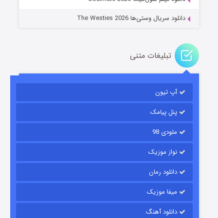
دانلود سریال وستی‌ها The Westies 2026
تبلیغات متنی
مردگان متحرک: شهر مرده ۳
۲ (زیرنویس)
قسمت
منتشر شد
آپ تیون
پنل پیامک
ملودی 98
نواز موزیک
دانلود رمان
میفا موزیک
شکست استوارت در نجات جهان
دانلود آهنگ
۷ (زیرنویس)
قسمت
منتشر شد