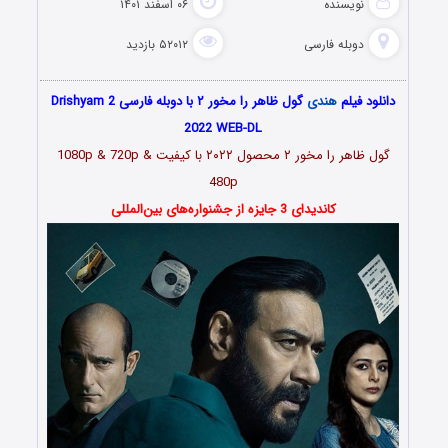
نویسنده
۰۶ اسفند ۱۴۰۱
دوبله فارسی
۵۲۰۱۲ بازدید
دانلود فیلم
هندی
گول ظاهر را مخور ۲ با دوبله فارسی Drishyam 2
2022 WEB-DL
گول ظاهر را مخور ۲ محصول
۲۰۲۲
با کیفیت 1080p & 720p &
480p
کاندیدای 3 جایزه از جشنواره‌های بین‌المللی