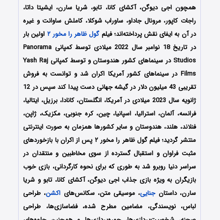
همچون اجی دیوگن، آکشای کانا، تابو، شریا سارن، ایشیتا داتا،
راجات کاپور، مرونال جاداو، ساوراب شوکلا، کاملش ساوانت و غیره
در آن به ایفای نقش پرداخته‌اند؛ فیلم
گول ظاهر را مخور ۲
اولین بار
در تاریخ 18 نوامبر سال 2022 میلادی توسط کمپانی Panorama
Studios در سینماهای کشور هندوستان و توسط کمپانی Yash Raj
Films در سینماهای کشور آمریکا اکران شد و توانست به فروش
تقریبی 43 میلیون دلار در گیشه جهانی دست پیدا کند سپس در 12
ژانویه سال 2023 میلادی در آمریکا، انگلستان، کانادا، برزیل، ایتالیا،
فرانسه، آلمان، استرالیا، اسپانیا، چین، کره جنوبی، مکزیک، ژاپن،
فنلاند، هلند، هندوستان و سایر کشورها همزمان به صورت اینترنتی
منتشر گردید؛ فیلم گول ظاهر را مخور ۲ پس از اکران با بازخوردهای
مثبت فراوان و استقبال گسترده از سوی مخاطبین و منتقدان در
سراسر دنیا روبرو شد به طوری که برای نحوه کارگردانی، بازی خوب
بازیگران به ویژه بازی جذاب اجی دیوگن، آکشای کانا، تابو و شریا
سارن، داستان
جنایی
، موسیقی متن، سکانس‌های
اکشن
، طراحی
لباس، نویسندگی، مضامین مطرح شده، فضاسازی‌ها، طراحی
صحنه، شخصیت‌پردازی‌ها، چهره‌پردازی‌ها و همچنین جلوه‌های