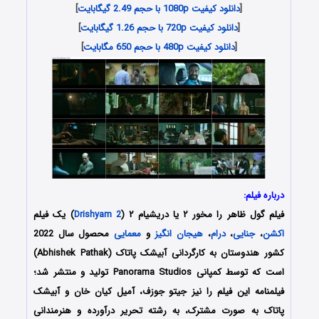
[
دانلود کیفیت 1080p با حجم 2.49 گیگابایت
]
[
دانلود کیفیت 720p با حجم 1.26 گیگابایت
]
[
دانلود کیفیت 480p با حجم 650 مگابایت
]
درباره فیلم:
فیلم گول ظاهر را مخور ۲ یا دریشیام ۲ (
Drishyam 2
) یک فیلم
اکشن
،
جنایی
،
درام
،
هیجان انگیز
و
معمایی
محصول سال 2022
کشور هندوستان به کارگردانی آبیشک پاتاک (Abhishek Pathak)
است که توسط کمپانی‌ Panorama Studios تولید و منتشر شد؛
فیلمنامه این فیلم را نیز جیتو جوزف، آمیل کیان خان و آبیشک
پاتاک به صورت مشترک، به رشته تحریر درآورده و هنرمندانی