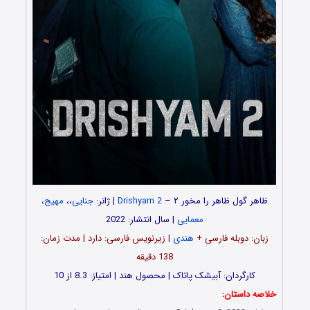
ظاهر گول ظاهر را مخور ۲ –
Drishyam 2
| ژانر:
جنایی
،،
مهیج
،
معمایی
| سال انتشار: 2022
زبان: دوبله فارسی +
هندی
| زیرنویس فارسی: دارد | مدت زمان:
138 دقیقه
کارگردان: آبیشک پاتاک | محصول هند | امتیاز: 8.3 از 10
خلاصه داستان: