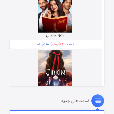
عشق احتمالی
۶ (دوبله)
قسمت
منتشر شد
قسمت‌های جدید
سریال زشت
۵ (زیرنویس)
قسمت
منتشر شد