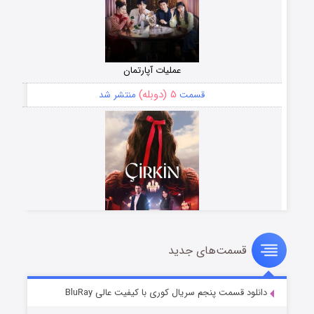
عملیات آپارتمان
۵ (دوبله)
قسمت
منتشر شد
قسمت‌های جدید
سریال زشت
۲ (زیرنویس)
قسمت
منتشر شد
دانلود قسمت پنجم سریال کوری با کیفیت عالی BluRay