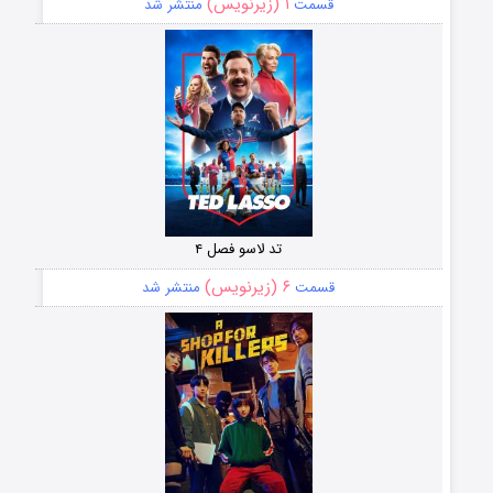
۱ (زیرنویس)
قسمت
منتشر شد
تد لاسو فصل ۴
۶ (زیرنویس)
قسمت
منتشر شد