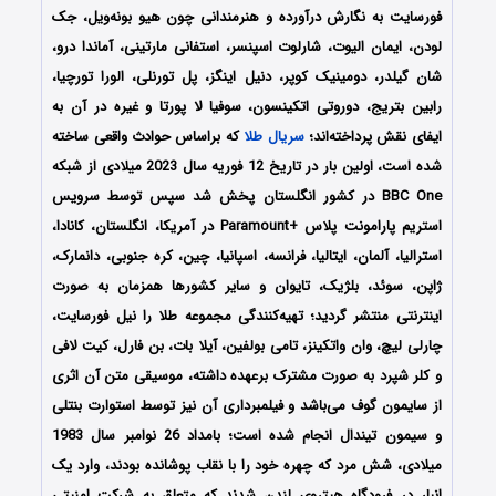
فورسایت به نگارش درآورده و هنرمندانی چون هیو بونه‌ویل، جک
لودن، ایمان الیوت، شارلوت اسپنسر، استفانی مارتینی، آماندا درو،
شان گیلدر، دومینیک کوپر، دنیل اینگز، پل تورنلی، الورا تورچیا،
رابین بتریج، دوروتی اتکینسون، سوفیا لا پورتا و غیره در آن به
ایفای نقش پرداخته‌اند؛
سریال طلا
که براساس حوادث واقعی ساخته
شده است، اولین بار در تاریخ 12 فوریه سال 2023 میلادی از شبکه
BBC One در کشور انگلستان پخش شد سپس توسط سرویس
استریم پارامونت پلاس +Paramount در آمریکا، انگلستان، کانادا،
استرالیا، آلمان، ایتالیا، فرانسه، اسپانیا، چین، کره جنوبی، دانمارک،
ژاپن، سوئد، بلژیک، تایوان و سایر کشورها همزمان به صورت
اینترنتی منتشر گردید؛ تهیه‌کنندگی مجموعه طلا را نیل فورسایت،
چارلی لیچ، وان واتکینز، تامی بولفین، آیلا بات، بن فارل، کیت لافی
و کلر شپرد به صورت مشترک برعهده داشته، موسیقی متن آن اثری
از سایمون گوف می‌باشد و فیلمبرداری آن نیز توسط استوارت بنتلی
و سیمون تیندال انجام شده است؛ بامداد 26 نوامبر سال 1983
میلادی، شش مرد که چهره خود را با نقاب پوشانده بودند، وارد یک
انبار در فرودگاه هیتروی لندن شدند که متعلق به شرکت امنیتی