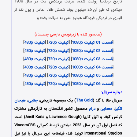
تاریخ بریتانیا روایت شده، سرقت برینکس مت در سال 1938
میلادی که طی آن 26 میلیون پوند شمش طلا، الماس و پول نقد از
انباری در نزدیکی فرودگاه هیترو لندن به سرقت رفت و…
(سانسور شده با زیرنویس فارسی چسبیده)
[
قسمت 01 کیفیت 1080p
] [
کیفیت 720p
] [
کیفیت 480p
]
[
قسمت 02 کیفیت 1080p
] [
کیفیت 720p
] [
کیفیت 480p
]
[
قسمت 03 کیفیت 1080p
] [
کیفیت 720p
] [
کیفیت 480p
]
[
قسمت 04 کیفیت 1080p
] [
کیفیت 720p
] [
کیفیت 480p
]
[
قسمت 05 کیفیت 1080p
] [
کیفیت 720p
] [
کیفیت 480p
]
[
قسمت 06 کیفیت 1080p
] [
کیفیت 720p
] [
کیفیت 480p
]
درباره سریال:
سریال طلا یا گلد (
The Gold
) یک مجموعه تاریخی،
جنایی
،
هیجان
انگیز
،
معمایی
و
درام
محصول کشور انگلستان به کارگردانی مشترک
لارنس گوف و آنیل کاریا (Lawrence Gough و Aneil Karia) است
که فصل اول آن در سال 2023 میلادی توسط کمپانی ViacomCBS
International Studios تولید شد؛ فیلمنامه این سریال را نیز نیل