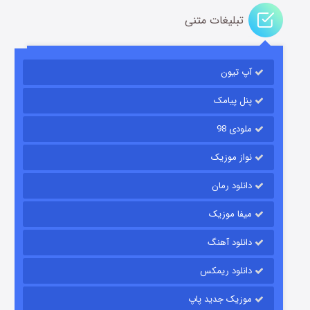
تبلیغات متنی
آپ تیون
باب اسفنجی فصل ۱۷
۶ (زیرنویس)
قسمت
منتشر شد
پنل پیامک
ملودی 98
نواز موزیک
دانلود رمان
میفا موزیک
دانلود آهنگ
رویایی برای تو
دانلود ریمکس
۱۵ (دوبله)
قسمت
منتشر شد
موزیک جدید پاپ