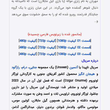
مهربان به نام زنزی مواله (با بازی گیل مابالان) است که ناامیدانه به
دنبال شوهر گمشده خود می‌گردد. در این میان زنزی با یک گروه
جنایتکار قدرتمند روبرو شده که او را به سمق خشونت سوق می‌دهد
و…
(سانسور شده با زیرنویس فارسی چسبیده)
[
قسمت 01 کیفیت 1080p
] [
کیفیت 720p
] [
کیفیت 480p
]
[
قسمت 02 کیفیت 1080p
] [
کیفیت 720p
] [
کیفیت 480p
]
[
قسمت 03 کیفیت 1080p
] [
کیفیت 720p
] [
کیفیت 480p
]
درباره سریال:
سریال ناپیدا یا
آنسین
(Unseen) یک مجموعه
جنایی
،
درام
،
رازآلود
و
هیجان انگیز
محصول کشور آفریقای جنوبی به کارگردانی اوزگار
اونوروم (Ozgur Onurme) است که فصل اول آن در سال 2023
میلادی تولید و منتشر شد؛ نویسندگی این سریال را نیز دارین
جاشوا، اوزگار اونوروم، تراویس تات و احمد وطن به صورت مشترک،
برعهده داشته و هنرمندانی همچون گیل مابالان، کولین موس،
موتوسی ماگانو، والدمار شولتز، برندون دنیلز، عبدالراگمن آدامز،