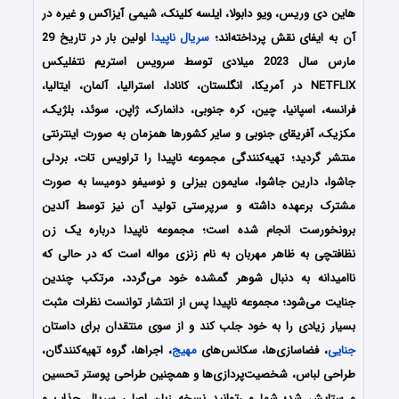
هاین دی وریس، ویو دابولا، ایلسه کلینک، شیمی آیزاکس و غیره در
آن به ایفای نقش پرداخته‌اند؛
سریال ناپیدا
اولین بار در تاریخ 29
مارس سال 2023 میلادی توسط سرویس استریم نتفلیکس
NETFLIX در آمریکا، انگلستان، کانادا، استرالیا، آلمان، ایتالیا،
فرانسه، اسپانیا، چین، کره جنوبی، دانمارک، ژاپن، سوئد، بلژیک،
مکزیک، آفریقای جنوبی و سایر کشورها همزمان به صورت اینترنتی
منتشر گردید؛ تهیه‌کنندگی مجموعه ناپیدا را تراویس تات، بردلی
جاشوا، دارین جاشوا، سایمون بیزلی و نوسیفو دومیسا به صورت
مشترک برعهده داشته و سرپرستی تولید آن نیز توسط آلدین
برونخورست انجام شده است؛ مجموعه ناپیدا درباره یک زن
نظافتچی به ظاهر مهربان به نام زنزی مواله است که در حالی که
ناامیدانه به دنبال شوهر گمشده خود می‌گردد، مرتکب چندین
جنایت می‌شود؛ مجموعه ناپیدا پس از انتشار توانست نظرات مثبت
بسیار زیادی را به خود جلب کند و از سوی منتقدان برای داستان
جنایی
، فضاسازی‌ها، سکانس‌های
مهیج
، اجراها، گروه تهیه‌کنندگان،
طراحی لباس، شخصیت‌پردازی‌ها و همچنین طراحی پوستر تحسین
و ستایش شد؛ شما می‌توانید نسخه زبان اصلی سریال جذاب و