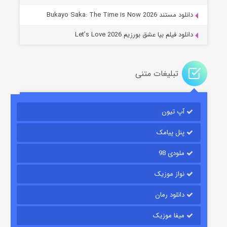
دانلود مستند Bukayo Saka: The Time is Now 2026
دانلود فیلم بیا عشق بورزیم Let’s Love 2026
تبلیغات متنی
باب اسفنجی فصل ۱۷
آپ تیون
۶ (زیرنویس)
قسمت
منتشر شد
پنل پیامک
ملودی 98
نواز موزیک
دانلود رمان
میفا موزیک