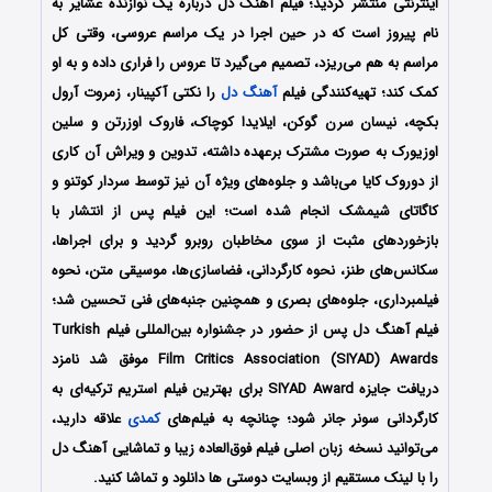
اینترنتی منتشر گردید؛ فیلم آهنگ دل درباره یک نوازنده عشایر به
نام پیروز است که در حین اجرا در یک مراسم عروسی، وقتی کل
مراسم به هم می‌ریزد، تصمیم می‌گیرد تا عروس را فراری داده و به او
کمک کند؛ تهیه‌کنندگی فیلم
آهنگ دل
را نکتی آکپینار، زمروت آرول
بکچه، نیسان سرن گوکن، ایلایدا کوچاک، فاروک اوزرتن و سلین
اوزیورک به صورت مشترک برعهده داشته، تدوین و ویراش آن کاری
از دوروک کایا می‌باشد و جلوه‌های ویژه آن نیز توسط سردار کوتنو و
کاگاتای شیمشک انجام شده است؛ این فیلم پس از انتشار با
بازخوردهای مثبت از سوی مخاطبان روبرو گردید و برای اجراها،
سکانس‌های طنز، نحوه کارگردانی، فضاسازی‌ها، موسیقی متن، نحوه
فیلمبرداری، جلوه‌های بصری و همچنین جنبه‌های فنی تحسین شد؛
فیلم آهنگ دل پس از حضور در جشنواره بین‌المللی فیلم Turkish
Film Critics Association (SIYAD) Awards موفق شد نامزد
دریافت جایزه SIYAD Award برای بهترین فیلم استریم ترکیه‌ای به
کارگردانی سونر جانر شود؛ چنانچه به فیلم‌های
کمدی
علاقه دارید،
می‌توانید نسخه زبان اصلی فیلم فوق‌العاده زیبا و تماشایی آهنگ دل
را با ‌لینک مستقیم از وبسایت دوستی ها دانلود و تماشا کنید.