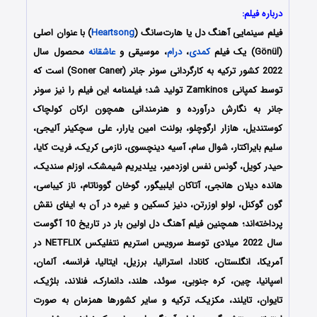
درباره فیلم:
فیلم سینمایی
آهنگ دل
یا هارت‌سانگ (
Heartsong
) با عنوان اصلی
(Gönül) یک فیلم
کمدی
،
درام
، موسیقی و
عاشقانه
محصول سال
2022 کشور ترکیه به کارگردانی سونر جانر (Soner Caner) است که
توسط کمپانی‌ Zamkinos تولید شد؛ فیلمنامه این فیلم را نیز سونر
جانر به نگارش درآورده و هنرمندانی همچون ارکان کولچاک
کوستندیل، هازار ارگوچلو، بولنت امین یارار، علی سچکینر آلیجی،
سلیم بایراکتار، شوال سام، آسیه دینچسوی، نازمی کریک، فریت کایا،
حیدر کویل، گونس نفس اوزدمیر، ییلدیریم شیمشک، اوزلم سندیک،
هانده دیلان هانجی، آتاکان ایلبیگور، گوخان گووناتام، ناز کیباسی،
گون گوکنل، لولو اوزرتن، دنیز کسکین و غیره در آن به ایفای نقش
پرداخته‌اند؛ همچنین فیلم آهنگ دل اولین بار در تاریخ 10 آگوست
سال 2022 میلادی توسط سرویس استریم نتفلیکس NETFLIX در
آمریکا، انگلستان، کانادا، استرالیا، برزیل، ایتالیا، فرانسه، آلمان،
اسپانیا، چین، کره جنوبی، سوئد، هلند، دانمارک، فنلاند، بلژیک،
تایوان، تایلند، مکزیک، ترکیه و سایر کشورها همزمان به صورت