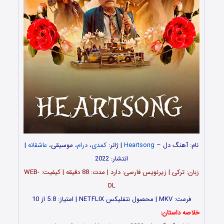
نام:
آهنگ دل
–
Heartsong
| ژانر:
کمدی
،
درام
، موسیقی،
عاشقانه
|
انتشار: 2022
زبان: ترکی | زیرنویس فارسی: دارد | مدت: 88 دقیقه | کیفیت: WEB-
DL
فرمت: MKV | محصول نتفلیکس NETFLIX | امتیاز: 5.8 از 10
خلاصه داستان: