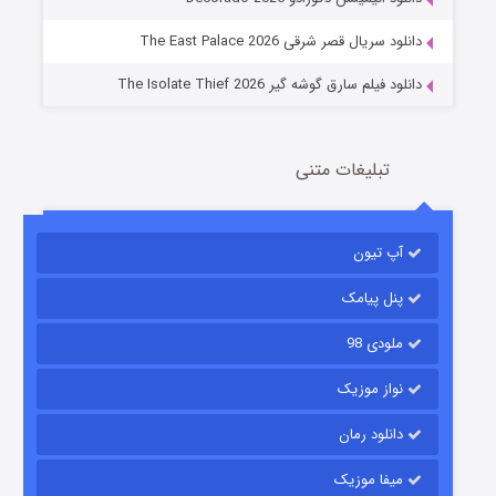
2 (زیرنویس)
قسمت
منتشر شد
دانلود سریال قصر شرقی The East Palace 2026
دانلود فیلم سارق گوشه گیر The Isolate Thief 2026
تبلیغات متنی
آپ تیون
مردگان متحرک: شهر مرده ۳
2 (زیرنویس)
قسمت
منتشر شد
پنل پیامک
ملودی 98
نواز موزیک
دانلود رمان
میفا موزیک