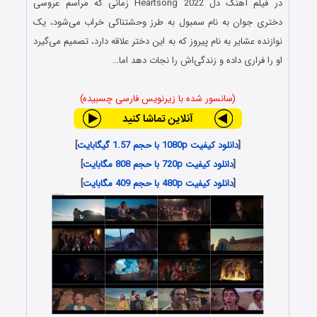
در فیلم
آهنگ دل
Heartsong 2022 زمانی که مراسم عروسی
دختری جوان به نام سمبول به طرز وحشتناکی خراب می‌شود، یک
نوازنده عشایر به نام پیروز که به این دختر علاقه دارد، تصمیم می‌گیرد
او را فراری داده و زندگی‌اش را نجات دهد اما…
(سانسور شده با زیرنویس فارسی چسبیده)
[
دانلود کیفیت 1080p با حجم 1.57 گیگابایت
]
[
دانلود کیفیت 720p با حجم 808 مگابایت
]
[
دانلود کیفیت 480p با حجم 409 مگابایت
]