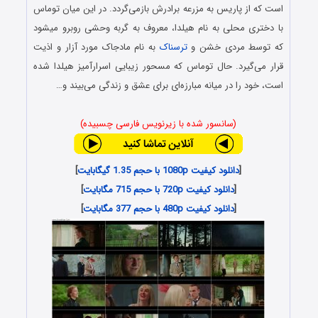
است که از پاریس به مزرعه برادرش بازمی‌گردد. در این میان توماس
با دختری محلی به نام هیلدا، معروف به گربه وحشی روبرو می‎شود
که توسط مردی خشن و
ترسناک
به نام مادجاک مورد آزار و اذیت
قرار می‌گیرد. حال توماس که مسحور زیبایی اسرارآمیز هیلدا شده
است، خود را در میانه مبارزه‌ای برای عشق و زندگی می‌بیند و…
(سانسور شده با زیرنویس فارسی چسبیده)
[
دانلود کیفیت 1080p با حجم 1.35 گیگابایت
]
[
دانلود کیفیت 720p با حجم 715 مگابایت
]
[
دانلود کیفیت 480p با حجم 377 مگابایت
]