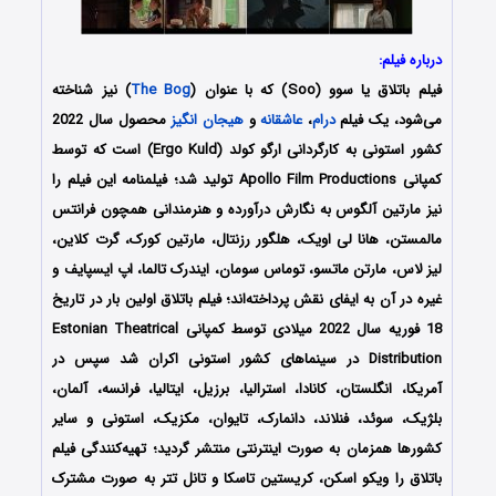
درباره فیلم:
فیلم باتلاق یا سوو (Soo) که با عنوان (
The Bog
) نیز شناخته
می‌شود، یک فیلم
درام
،
عاشقانه
و
هیجان انگیز
محصول سال 2022
کشور استونی به کارگردانی ارگو کولد (Ergo Kuld) است که توسط
کمپانی‌ Apollo Film Productions تولید شد؛ فیلمنامه این فیلم را
نیز مارتین آلگوس به نگارش درآورده و هنرمندانی همچون فرانتس
مالمستن، هانا لی اویک، هلگور رزنتال، مارتین کورک، گرت کلاین،
لیز لاس، مارتن ماتسو، توماس سومان، ایندرک تالما، اپ ایسپایف و
غیره در آن به ایفای نقش پرداخته‌اند؛ فیلم باتلاق اولین بار در تاریخ
18 فوریه سال 2022 میلادی توسط کمپانی Estonian Theatrical
Distribution در سینماهای کشور استونی اکران شد سپس در
آمریکا، انگلستان، کانادا، استرالیا، برزیل، ایتالیا، فرانسه، آلمان،
بلژیک، سوئد، فنلاند، دانمارک، تایوان، مکزیک، استونی و سایر
کشورها همزمان به صورت اینترنتی منتشر گردید؛ تهیه‌کنندگی فیلم
باتلاق را ویکو اسکن، کریستین تاسکا و تانل تتر به صورت مشترک