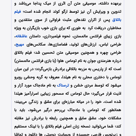
برعهده داشته، موسیقی متن آن اثری از میک پداجا می‌باشد و
تدوین و ویرایش آن نیز توسط ارگو کولد انجام شده است؛
فیلم
باتلاق
پس از اکران نقدهای مثبت فراوانی از سوی منتقدین و
مخاطبان دریافت کرد به طوری که برای بازی خوب بازیگران به ویژه
بازی زیبای فرانتس مالمستن، نحوه فیلمبرداری، داستان
عاشقانه
،
طراحی لباس، ارزش‌های تولید، فضاسازی‌ها، سکانس‌های
مهیج
،
طراحی چهره و همچنین موسیقی متن تحسین شد؛ فیلم باتلاق
درباره هنرمندی جوان به نام توماس هاوا (با بازی فرانتس مالمستن)
است که از پاریس به مزرعه باتلاقی برادرش بازمی‌گردد؛ در این میان
توماس با دختری محلی به نام هیلدا، معروف به گربه وحشی روبرو
می‎شود که توسط مردی خشن و
ترسناک
به نام مادجاک مورد آزار و
اذیت قرار می‌گیرد؛ حال توماس که مسحور زیبایی اسرارآمیز هیلدا
شده است، خود را در میانه مبارزه‌ای برای عشق و زندگی می‌بیند؛
همانطور که توماس با مادجاک بی‌رحم درگیر می‌شود، باید با
مشکلات خود، عشق سابق و همچنین رابطه‌ با برادرش نیز مقابله
کند؛ شما می‌توانید نسخه زبان اصلی فیلم باتلاق را با ‌لینک مستقیم
و زیرنویس فارسی چسبیده از وبسایت دوستی ها دانلود و تماشا