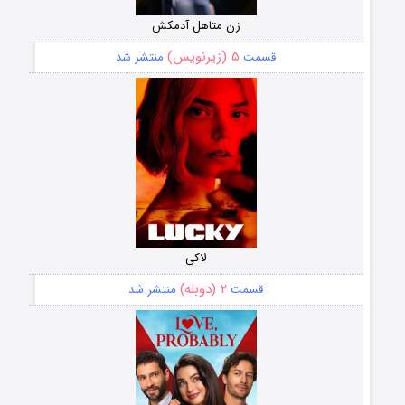
زن متاهل آدمکش
۵ (زیرنویس)
قسمت
منتشر شد
لاکی
۲ (دوبله)
قسمت
منتشر شد