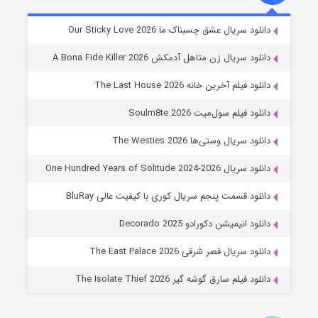
شوهر
دانلود سریال عشق چسبناک ما Our Sticky Love 2026
۸ (زیرنویس)
قسمت
منتشر شد
دانلود سریال زن متاهل آدمکش A Bona Fide Killer 2026
دانلود فیلم آخرین خانه The Last House 2026
دانلود فیلم سول‌میت Soulm8te 2026
دانلود سریال وستی‌ها The Westies 2026
دانلود سریال One Hundred Years of Solitude 2024-2026
دانلود قسمت پنجم سریال کوری با کیفیت عالی BluRay
عملیات آپارتمان
دانلود انیمیشن دکورادو Decorado 2025
۲ (زیرنویس)
قسمت
منتشر شد
دانلود سریال قصر شرقی The East Palace 2026
دانلود فیلم سارق گوشه گیر The Isolate Thief 2026