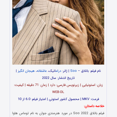
نام فیلم: باتلاق –
Soo
| ژانر:
درام
اتیک،
عاشقانه
،
هیجان انگیز
|
تاریخ انتشار: سال 2022
زبان: استونیایی | زیرنویس فارسی: دارد | زمان: 71 دقیقه | کیفیت:
WEB-DL
فرمت: MKV | محصول کشور استونی | امتیاز فیلم: 6.0 از 10
خلاصه داستان:
فیلم باتلاق Soo 2022 در مورد هنرمندی جوان به نام توماس هاوا