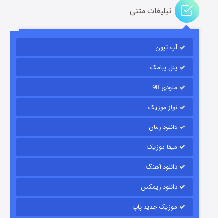
تبلیغات متنی
آپ تیون
مردگان متحرک: شهر مرده ۳
۲ (زیرنویس)
قسمت
منتشر شد
پنل پیامک
ملودی 98
نواز موزیک
دانلود رمان
میفا موزیک
دانلود آهنگ
شکست استوارت در نجات جهان
دانلود ریمکس
۷ (زیرنویس)
قسمت
منتشر شد
موزیک جدید پاپ