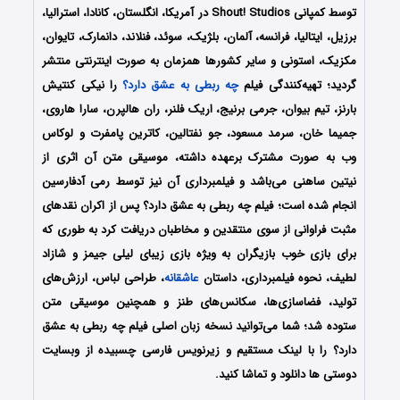
توسط کمپانی Shout! Studios در آمریکا، انگلستان، کانادا، استرالیا،
برزیل، ایتالیا، فرانسه، آلمان، بلژیک، سوئد، فنلاند، دانمارک، تایوان،
مکزیک، استونی و سایر کشورها همزمان به صورت اینترنتی منتشر
گردید؛ تهیه‌کنندگی فیلم
چه ربطی به عشق دارد؟
را نیکی کنتیش
بارنز، تیم بیوان، جرمی برنیج، اریک فلنر، ران هالپرن، سارا هاروی،
جمیما خان، سرمد مسعود، جو نفتالین، کاترین پامفرت و لوکاس
وب به صورت مشترک برعهده داشته، موسیقی متن آن اثری از
نیتین ساهنی می‌باشد و فیلمبرداری آن نیز توسط رمی آدفارسین
انجام شده است؛ فیلم چه ربطی به عشق دارد؟ پس از اکران نقدهای
مثبت فراوانی از سوی منتقدین و مخاطبان دریافت کرد به طوری که
برای بازی خوب بازیگران به ویژه بازی زیبای لیلی جیمز و شازاد
لطیف، نحوه فیلمبرداری، داستان
عاشقانه
، طراحی لباس، ارزش‌های
تولید، فضاسازی‌ها، سکانس‌های طنز و همچنین موسیقی متن
ستوده شد؛ شما می‌توانید نسخه زبان اصلی فیلم چه ربطی به عشق
دارد؟ را با ‌لینک مستقیم و زیرنویس فارسی چسبیده از وبسایت
دوستی ها دانلود و تماشا کنید.