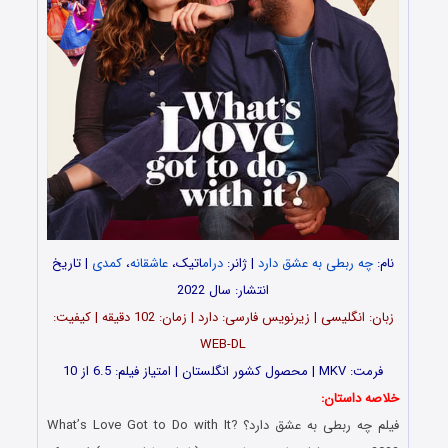
نام:
چه ربطی به عشق دارد
| ژانر:
درام
اتیک،
عاشقانه
،
کمدی
| تاریخ
انتشار: سال 2022
زبان: انگلیسی | زیرنویس فارسی: دارد | زمان: 102 دقیقه | کیفیت:
WEB-DL
فرمت: MKV | محصول کشور انگلستان | امتیاز فیلم: 6.5 از 10
خلاصه داستان:
فیلم
چه ربطی به عشق دارد؟
What’s Love Got to Do with It?