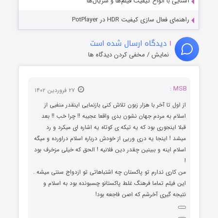
آشنایی با انواع کیفیت فیلم‌ها و سریال‌ها
راهنمای فعال سازی کیفیت HDR در PotPlayer
۱
دیدگاه ارسال شده است
نمایش / مخفی کردن دیدگاه ها
MSB :
۲۷ فروردین ۱۴۰۲
از اول تا آخر با هزار زبون تلاش کنی بازنمایی اینقدر منفیی از
اسلام به مردم جهان نشون بدی واقعا عجیبه !! چرا خب !! بعد
قبلا اینجوری بود که یه تیکه ی کوتاه یه اشاره ای میکرد و رد
میشد ! اینجا یه دری وریی از خودش درباره اسلام دراورده و میگه
اسلام اینه و ببینین چقدر دین فلانیه ! الحق که خیلی مزخرف بود
!
من کاری ندارم تو پاکستان چه اشتباهاتی تو ازدواج سنتی میشه .
این فیلم تماما فرهنگ غلط پاکستانو چسبونده بود به اسلام و
نتیجه گیری آخرشم که اصن فاجعه بود!