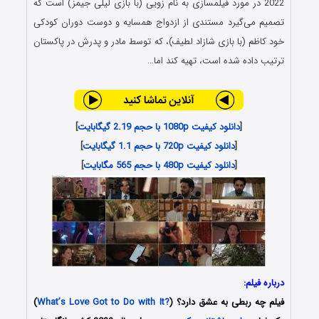
2022 در مورد فیلمسازی به نام زویی (با بازی لیلی جیمز) است که
تصمیم می‌گیرد مستندی از ازدواج همسایه و دوست دوران کودکی
خود کاظم (با بازی شازاد لطیف)، که توسط مادر و پدرش در پاکستان
ترتیب داده شده است، تهیه کند اما…
[
دانلود کیفیت 1080p با حجم 2.19 گیگابایت
]
[
دانلود کیفیت 720p با حجم 1.1 گیگابایت
]
[
دانلود کیفیت 480p با حجم 565 مگابایت
]
درباره فیلم:
فیلم
چه ربطی به عشق دارد؟
(
?What’s Love Got to Do with It
)