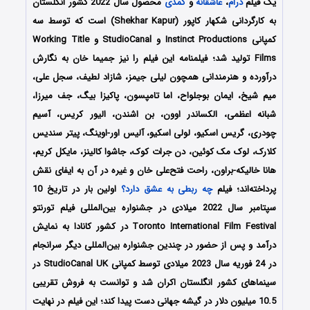
یک فیلم
درام
،
عاشقانه
و
کمدی
محصول سال 2022 کشور انگلستان
به کارگردانی شکهار کاپور (Shekhar Kapur) است که توسط سه
کمپانی‌ Instinct Productions و StudioCanal و Working Title
Films تولید شد؛ فیلمنامه این فیلم را نیز جمیما خان به نگارش
درآورده و هنرمندانی همچون لیلی جیمز، شازاد لطیف، سجل علی،
میم شیخ، ایمان بوجلواح، اما تامپسون، پاکیزا بیگ، جف میرزا،
شبانه اعظمی، الکساندر اوون، بن اشندن، الیور کریس، آسیم
چودری، گریس اسکیو، لولی اسکیو، آلیس اور-اوینگ، پیتر سندیس
کلارک، لوک مک کوئین، دن جرات کوک، جاشوا کالینز، مایکل کریم،
هانا خالیکه-براون، راحت فتح‌علی خان و غیره در آن به ایفای نقش
پرداخته‌اند؛ فیلم
چه ربطی به عشق دارد؟
اولین بار در تاریخ 10
سپتامبر سال 2022 میلادی در جشنواره بین‌المللی فیلم تورنتو
Toronto International Film Festival در کشور کانادا به نمایش
درآمد و پس از حضور در چندین جشنواره بین‌المللی دیگر سرانجام
در 24 فوریه سال 2023 میلادی توسط کمپانی StudioCanal UK در
سینماهای کشور انگلستان اکران شد و توانست به فروش تقریبی
10.5 میلیون دلار در گیشه جهانی دست پیدا کند؛ این فیلم در نهایت