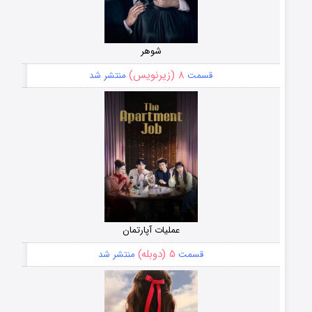
شوهر
۸ (زیرنویس)
قسمت
منتشر شد
عملیات آپارتمان
۵ (دوبله)
قسمت
منتشر شد