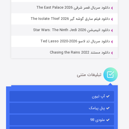
دانلود سریال قصر شرقی The East Palace 2026
دانلود فیلم سارق گوشه گیر The Isolate Thief 2026
جادوگری در مغولستان
دانلود انیمیشن Star Wars: The Ninth Jedi 2026
۱۴ (زیرنویس)
قسمت
منتشر شد
دانلود سریال تد لاسو Ted Lasso 2020-2026
دانلود مستند Chasing the Rains 2022
تبلیغات متنی
آپ تیون
باب اسفنجی فصل ۱۷
۶ (زیرنویس)
قسمت
منتشر شد
پنل پیامک
ملودی 98