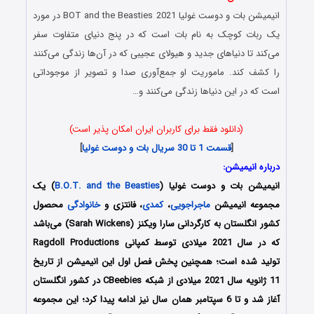
انیمیشن بات و دوست غولیا BOT and the Beasties 2021 در مورد
یک ربات کوچک به نام بات است که در پنج دنیای متفاوت سفر
می‌کند تا دنیاهای جدید و هیولای عجیبی که در آن‌ها زندگی می‌کنند
را کشف کند. ماموریت او جمع‌آوری صدا و تصویر از موجوداتی
است که در این دنیاها زندگی می‌کنند و…
(دانلود فقط برای کاربران ایران امکان پذیر است)
[
قسمت 1 تا 30 سریال بات و دوست غولیا
]
درباره انیمیشن:
انیمیشن بات و دوست غولیا (
B.O.T. and the Beasties
) یک
مجموعه انیمیشن
ماجراجویی
،
کمدی
، فانتزی و
خانوادگی
محصول
کشور انگلستان به کارگردانی سارا ویکنز (Sarah Wickens) می‌باشد
که در سال 2021 میلادی توسط کمپانی Ragdoll Productions
تولید شده است؛ همچنین پخش فصل اول این انیمیشن از تاریخ
11 ژانویه سال 2021 میلادی از شبکه CBeebies در کشور انگلستان
آغاز شد و تا 6 سپتامبر همان سال نیز ادامه پیدا کرد؛ این مجموعه