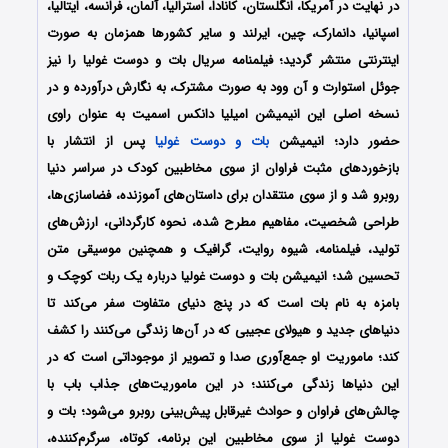
در نهایت در آمریکا، انگلستان، کانادا، استرالیا، آلمان، فرانسه، ایتالیا،
اسپانیا، دانمارک، چین، ایرلند و سایر کشورها همزمان به صورت
اینترنتی منتشر گردید؛ فیلمنامه سریال بات و دوست غولیا را نیز
جوئل استوارت و آن وود به صورت مشترک، به نگارش درآورده‌ و در
نسخه اصلی این انیمیشن امیلیا دانکس اسمیت به عنوان راوی
حضور دارد؛ انیمیشن
بات و دوست غولیا
پس از انتشار با
بازخوردهای مثبت فراوان از سوی مخاطبین کودک در سراسر دنیا
روبرو شد و از سوی منتقدان برای داستان‌های آموزنده، فضاسازی‌ها،
طراحی شخصیت، مفاهیم مطرح شده، نحوه کارگردانی، ارزش‌های
تولید، فیلمنامه، شیوه روایت، گرافیک و همچنین موسیقی متن
تحسین شد؛ انیمیشن بات و دوست غولیا درباره یک ربات کوچک و
بامزه به نام بات است که در پنج دنیای متفاوت سفر می‌کند تا
دنیاهای جدید و هیولای عجیبی که در آن‌ها زندگی می‌کنند را کشف
کند؛ ماموریت او جمع‌آوری صدا و تصویر از موجوداتی است که در
این دنیاها زندگی می‌کنند؛ در این ماموریت‌های جذاب باب با
چالش‌های فراوان و حوادث غیرقابل پیش‌بینی روبرو می‌شود؛ بات و
دوست غولیا از سوی مخاطبین این برنامه، کوتاه، سرگرم‌کننده،