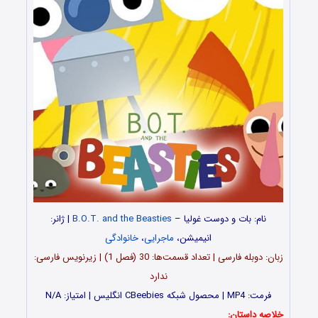
نام: بات و دوست غولیا –
B.O.T. and the Beasties
| ژانر:
انیمیشن،
ماجرایی
،
خانوادگی
زبان: دوبله فارسی | تعداد قسمت‌‌‌‌ها: 30 (فصل 1) | زیرنویس فارسی:
ندارد
فرمت: MP4 | محصول شبکه CBeebies انگلیس | امتیاز: N/A
خلاصه داستان: